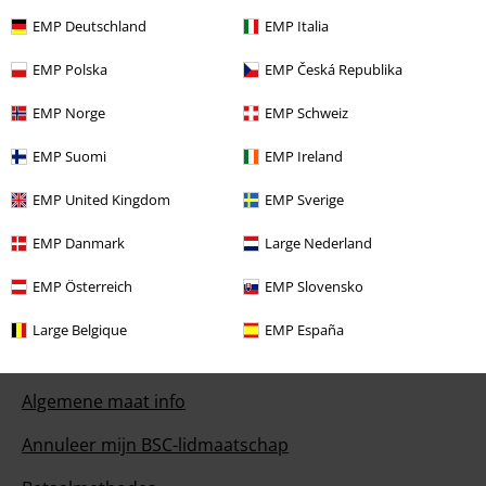
EMP Deutschland
EMP Italia
Onze klantenservice staat voor je klaar
Onze klantenservice is vandaag bereikbaar tot 17:00 uur.
Meer
EMP Polska
EMP Česká Republika
informatie
EMP Norge
EMP Schweiz
Begin chat
EMP Suomi
EMP Ireland
EMP United Kingdom
EMP Sverige
Service, catalogus, prijsvragen etc.
EMP Danmark
Large Nederland
Veelgestelde vragen
EMP Österreich
EMP Slovensko
Retourvoorwaarden
Large Belgique
EMP España
Retourneer item
Algemene maat info
Annuleer mijn BSC-lidmaatschap