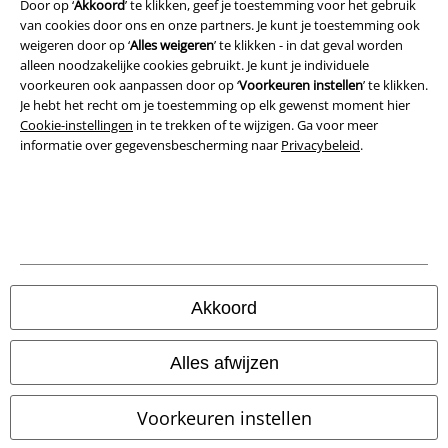
Bedrijfsgegevens
Door op ‘
Akkoord
’ te klikken, geef je toestemming voor het gebruik
van cookies door ons en onze partners. Je kunt je toestemming ook
weigeren door op ‘
Alles weigeren
’ te klikken - in dat geval worden
Privacyverklaring
alleen noodzakelijke cookies gebruikt. Je kunt je individuele
voorkeuren ook aanpassen door op ‘
Voorkeuren instellen
’ te klikken.
Verklaring van conformiteit
Je hebt het recht om je toestemming op elk gewenst moment hier
Cookie-instellingen
in te trekken of te wijzigen. Ga voor meer
Informatie over toegankelijkheid
informatie over gegevensbescherming naar
Privacybeleid
.
Cookie-instellingen
Annuleer bestelling
Alle prijzen incl.
wettelijke BTW
© 1986-2026 Large Popmerchandising B.V.
Akkoord
Alles afwijzen
Onze online shops
Voorkeuren instellen