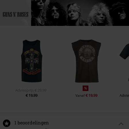
%
Adviesprijs
€ 29,99
€ 19,99
€ 19,99
Advie
Vanaf
1 beoordelingen