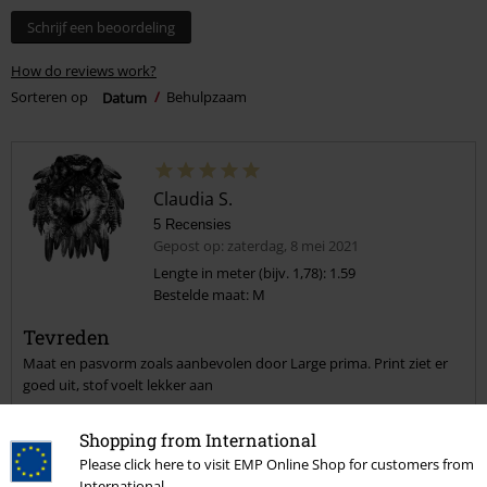
Schrijf een beoordeling
How do reviews work?
Sorteren op
Datum
Behulpzaam
Claudia S.
5 Recensies
Gepost op: zaterdag, 8 mei 2021
Lengte in meter (bijv. 1,78): 1.59
Bestelde maat: M
Tevreden
Maat en pasvorm zoals aanbevolen door Large prima. Print ziet er
goed uit, stof voelt lekker aan
Shopping from International
Please click here to visit EMP Online Shop for customers from
International