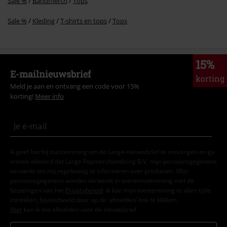
Sale %
Bandmerch
Tops
Sale %
Kleding
T-shirts en tops
Tops
15%
E-mailnieuwsbrief
korting
Meld je aan en ontvang een code voor 15%
korting!
Meer info
Ik geef hierbij toestemming om de Large-nieuwsbrief te ontvangen en ga
ermee akkoord dat Large Popmerchandising B.V. mijn persoonsgegevens
verwerkt om mij regelmatig te informeren over producten. Mijn
persoonsgegevens worden verwerkt in overeenstemming met de
bepalingen van het
Privacybeleid
. Ik kan mijn toestemming te allen tijde
intrekken, bijvoorbeeld door op de ‘afmelden’-link te klikken.
Hier
kan ik me afmelden voor de nieuwsbrief.