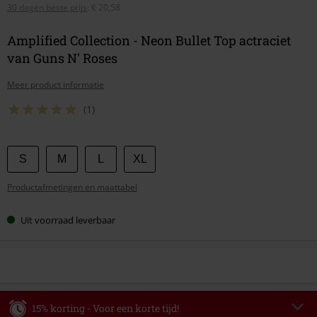
30 dagen beste prijs
:
€ 20,58
Amplified Collection - Neon Bullet Top actraciet
van Guns N' Roses
Meer product informatie
(1)
Kies
S
M
L
XL
je
Productafmetingen en maattabel
maat
Uit voorraad leverbaar
15% korting - Voor een korte tijd!