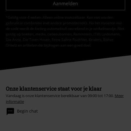
Aanmelden
*Geldig voor 4 weken. Alleen online inwisselbaar. Kan niet worden
gebruikt in combinatie met andere promotiecodes. Na het invoeren van
de code wordt de korting automatisch verrekend in je winkelmandje. Niet
geldig op boeken, media, cadeaubonnen, Rammstein, (Till) Lindemann,
Die Ärzte, Die Toten Hosen, Feine Sahne Fischfilet, Broilers, Böhse
Onkelz en artikelen die bijdragen aan een goed doel.
Onze klantenservice staat voor je klaar
Vandaag is onze klantenservice bereikbaar van 09:00 tot 17:00.
Meer
informatie
Begin chat