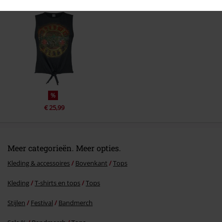
Commentaar versturen
%
€ 25,99
Meer categorieën. Meer opties.
Kleding & accessoires
Bovenkant
Tops
Kleding
T-shirts en tops
Tops
Stijlen
Festival
Bandmerch