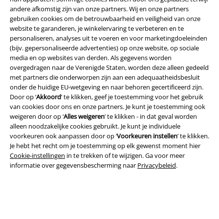
andere afkomstig zijn van onze partners. Wij en onze partners
gebruiken cookies om de betrouwbaarheid en veiligheid van onze
website te garanderen, je winkelervaring te verbeteren en te
personaliseren, analyses uit te voeren en voor marketingdoeleinden
(bijv. gepersonaliseerde advertenties) op onze website, op sociale
media en op websites van derden. Als gegevens worden
overgedragen naar de Verenigde Staten, worden deze alleen gedeeld
met partners die onderworpen zijn aan een adequaatheidsbesluit
onder de huidige EU-wetgeving en naar behoren gecertificeerd zijn.
Legal
Door op ‘
Akkoord
’ te klikken, geef je toestemming voor het gebruik
van cookies door ons en onze partners. Je kunt je toestemming ook
Algemene Voorwaarden
weigeren door op ‘
Alles weigeren
’ te klikken - in dat geval worden
alleen noodzakelijke cookies gebruikt. Je kunt je individuele
Bedrijfsgegevens
voorkeuren ook aanpassen door op ‘
Voorkeuren instellen
’ te klikken.
Je hebt het recht om je toestemming op elk gewenst moment hier
Privacyverklaring
Cookie-instellingen
in te trekken of te wijzigen. Ga voor meer
informatie over gegevensbescherming naar
Privacybeleid
.
Verklaring van conformiteit
Informatie over toegankelijkheid