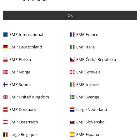
Kwaliteit
5
Ontwerp
Ok
5
Pasvorm
5
Breedte
EMP International
EMP France
Te nauw
Perfect
Te wijd
EMP Deutschland
EMP Italia
Lengte
Te kort
Perfect
Te lang
EMP Polska
EMP Česká Republika
Geverifieerde recensie
EMP Norge
EMP Schweiz
Heeft deze recensie je geholpen?
EMP Suomi
EMP Ireland
EMP United Kingdom
EMP Sverige
EMP Danmark
Large Nederland
Opmerking
EMP Österreich
EMP Slovensko
Large Belgique
EMP España
Laatst bezocht