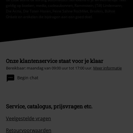
geldig op boeken, media, cadeaubonnen, Rammstein, (Till) Lindemann,
Die Ärzte, Die Toten Hosen, Feine Sahne Fischfilet, Broilers, Böhse
Onkelz en artikelen die bijdragen aan een goed doel.
Onze klantenservice staat voor je klaar
Bereikbaar: maandag van 09:00 uur tot 17:00 uur.
Meer informatie
Begin chat
Service, catalogus, prijsvragen etc.
Veelgestelde vragen
Retourvoorwaarden