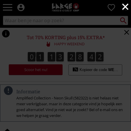
×
Large
0
–
Muziek-,
Packst
Zoek
zoeken
entertainment-,
in
en
catalogus
gaming-
Tot 70% KORTING plus 15% EXTRA*
merch
HAPPY WEEKEND
+
alternatieve
0
1
1
3
2
8
4
1
0
1
1
3
2
8
4
0
2
0
1
kleding
Scoor het nu!
Kopieer de code
WEEKEND
Informatie
Amplified Collection - Neon Skull (582322) is niet helaas niet
meer verkrijgbaar, maar in deze categorie vind je hopelijk een
goed alternatief. Vind je niet wat je zoekt? Bel of e-mail ons en
we helpen je graag verder.