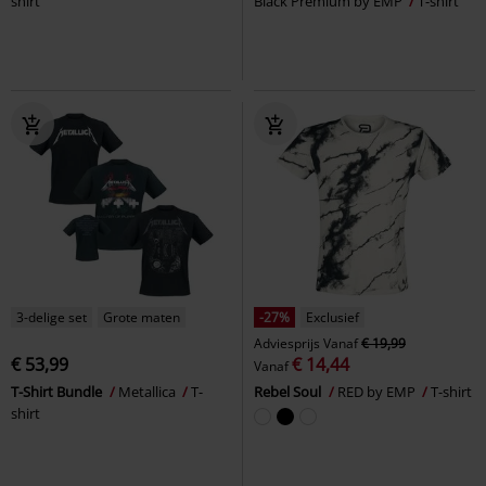
shirt
Black Premium by EMP
T-shirt
3-delige set
Grote maten
-27%
Exclusief
Adviesprijs
Vanaf
€ 19,99
€ 53,99
€ 14,44
Vanaf
T-Shirt Bundle
Metallica
T-
Rebel Soul
RED by EMP
T-shirt
shirt