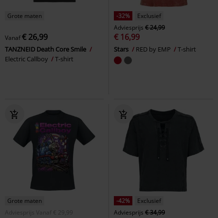
Grote maten
-32%
Exclusief
Adviesprijs
€ 24,99
€ 26,99
€ 16,99
Vanaf
TANZNEID Death Core Smile
Stars
RED by EMP
T-shirt
Electric Callboy
T-shirt
Grote maten
-42%
Exclusief
Adviesprijs
Vanaf
€ 29,99
Adviesprijs
€ 34,99