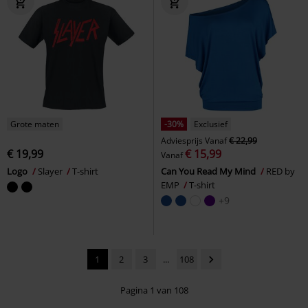
Grote maten
-30%
Exclusief
Adviesprijs
Vanaf
€ 22,99
€ 19,99
€ 15,99
Vanaf
Logo
Slayer
T-shirt
Can You Read My Mind
RED by
EMP
T-shirt
+9
1
2
3
...
108
Pagina 1 van 108