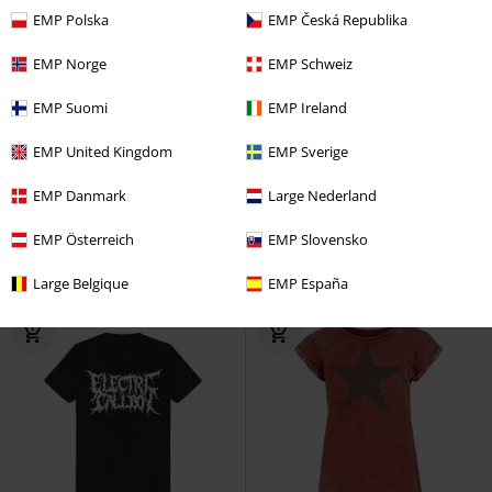
EMP Polska
EMP Česká Republika
EMP Norge
EMP Schweiz
EMP Suomi
EMP Ireland
-18%
Exclusief
-30%
Exclusief
Adviesprijs
€ 37,99
Adviesprijs
Vanaf
€ 32,99
EMP United Kingdom
EMP Sverige
€ 30,99
€ 22,94
Vanaf
Dunedain
The Lord Of The Rings
Rebel Soul
Black Premium by
EMP Danmark
Large Nederland
T-shirt
EMP
T-shirt
EMP Österreich
EMP Slovensko
Large Belgique
EMP España