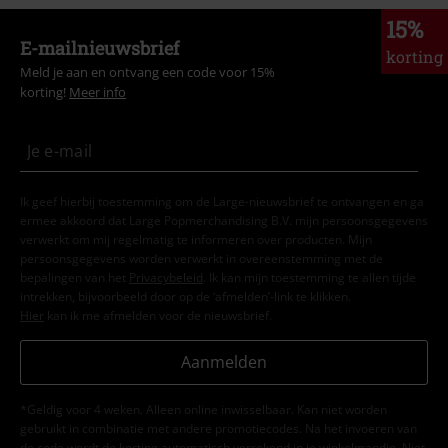
15%
E-mailnieuwsbrief
korting
Meld je aan en ontvang een code voor 15%
korting!
Meer info
Ik geef hierbij toestemming om de Large-nieuwsbrief te ontvangen en ga
ermee akkoord dat Large Popmerchandising B.V. mijn persoonsgegevens
verwerkt om mij regelmatig te informeren over producten. Mijn
persoonsgegevens worden verwerkt in overeenstemming met de
bepalingen van het
Privacybeleid
. Ik kan mijn toestemming te allen tijde
intrekken, bijvoorbeeld door op de ‘afmelden’-link te klikken.
Hier
kan ik me afmelden voor de nieuwsbrief.
Aanmelden
*Geldig voor 4 weken. Alleen online inwisselbaar. Kan niet worden
gebruikt in combinatie met andere promotiecodes. Na het invoeren van
de code wordt de korting automatisch verrekend in je winkelmandje. Niet