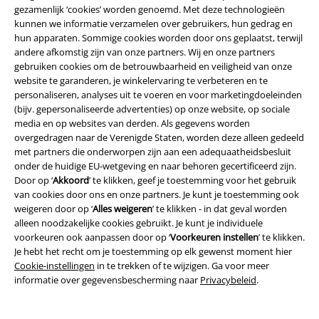
gezamenlijk ‘cookies’ worden genoemd. Met deze technologieën
kunnen we informatie verzamelen over gebruikers, hun gedrag en
Over Large
hun apparaten. Sommige cookies worden door ons geplaatst, terwijl
andere afkomstig zijn van onze partners. Wij en onze partners
Partnerprogramma's
gebruiken cookies om de betrouwbaarheid en veiligheid van onze
website te garanderen, je winkelervaring te verbeteren en te
Duurzaamheid
personaliseren, analyses uit te voeren en voor marketingdoeleinden
(bijv. gepersonaliseerde advertenties) op onze website, op sociale
media en op websites van derden. Als gegevens worden
overgedragen naar de Verenigde Staten, worden deze alleen gedeeld
met partners die onderworpen zijn aan een adequaatheidsbesluit
onder de huidige EU-wetgeving en naar behoren gecertificeerd zijn.
Door op ‘
Akkoord
’ te klikken, geef je toestemming voor het gebruik
van cookies door ons en onze partners. Je kunt je toestemming ook
weigeren door op ‘
Alles weigeren
’ te klikken - in dat geval worden
alleen noodzakelijke cookies gebruikt. Je kunt je individuele
Maak deel uit van de community!
voorkeuren ook aanpassen door op ‘
Voorkeuren instellen
’ te klikken.
Je hebt het recht om je toestemming op elk gewenst moment hier
Cookie-instellingen
in te trekken of te wijzigen. Ga voor meer
informatie over gegevensbescherming naar
Privacybeleid
.