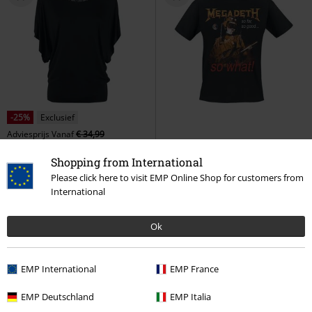
-25%
Exclusief
Adviesprijs
Vanaf
€ 34,99
€ 25,99
€ 19,99
Vanaf
Shopping from International
Lace Back Bat Wings
Gothicana
So What Vintage Tracklist
Please click here to visit EMP Online Shop for customers from
by EMP
T-shirt
Megadeth
T-shirt
International
Ok
EMP International
EMP France
EMP Deutschland
EMP Italia