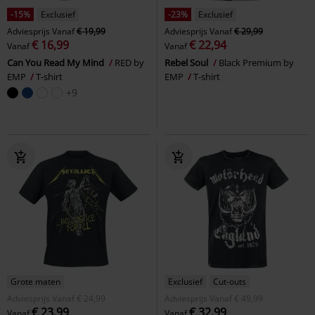
-15%
Exclusief
-23%
Exclusief
Adviesprijs
Vanaf
€ 19,99
Adviesprijs
Vanaf
€ 29,99
€ 16,99
€ 22,94
Vanaf
Vanaf
Can You Read My Mind
RED by
Rebel Soul
Black Premium by
EMP
T-shirt
EMP
T-shirt
+9
Grote maten
Exclusief
Cut-outs
Adviesprijs
Vanaf
€ 24,99
Adviesprijs
Vanaf
€ 49,99
€ 23,99
€ 32,99
Vanaf
Vanaf