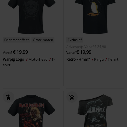
Print met effect
Grote maten
Exclusief
Adviesprijs
Vanaf
€ 24,90
€ 19,99
€ 19,99
Vanaf
Vanaf
Warpig Logo
Motörhead
T-
Retro - Hmm?
Pingu
T-shirt
shirt