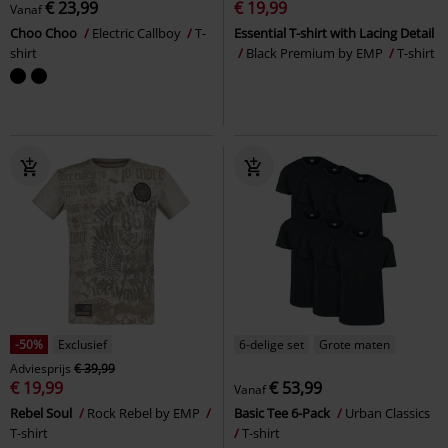
€ 23,99
€ 19,99
Vanaf
Choo Choo
Electric Callboy
T-
Essential T-shirt with Lacing Detail
shirt
Black Premium by EMP
T-shirt
-50%
Exclusief
6-delige set
Grote maten
Adviesprijs
€ 39,99
€ 19,99
€ 53,99
Vanaf
Rebel Soul
Rock Rebel by EMP
Basic Tee 6-Pack
Urban Classics
T-shirt
T-shirt