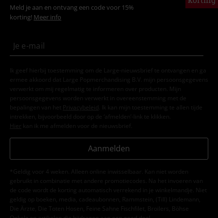
Meld je aan en ontvang een code voor 15%
korting!
Meer info
Ik geef hierbij toestemming om de Large-nieuwsbrief te ontvangen en ga
ermee akkoord dat Large Popmerchandising B.V. mijn persoonsgegevens
verwerkt om mij regelmatig te informeren over producten. Mijn
persoonsgegevens worden verwerkt in overeenstemming met de
bepalingen van het
Privacybeleid
. Ik kan mijn toestemming te allen tijde
intrekken, bijvoorbeeld door op de ‘afmelden’-link te klikken.
Hier
kan ik me afmelden voor de nieuwsbrief.
Aanmelden
*Geldig voor 4 weken. Alleen online inwisselbaar. Kan niet worden
gebruikt in combinatie met andere promotiecodes. Na het invoeren van
de code wordt de korting automatisch verrekend in je winkelmandje. Niet
geldig op boeken, media, cadeaubonnen, Rammstein, (Till) Lindemann,
Die Ärzte, Die Toten Hosen, Feine Sahne Fischfilet, Broilers, Böhse
Onkelz en artikelen die bijdragen aan een goed doel.