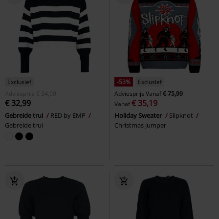
Exclusief
-53%
Exclusief
Adviesprijs
€ 34,99
Adviesprijs
Vanaf
€ 75,99
€ 32,99
€ 35,19
Vanaf
Gebreide trui
RED by EMP
Holiday Sweater
Slipknot
Gebreide trui
Christmas jumper