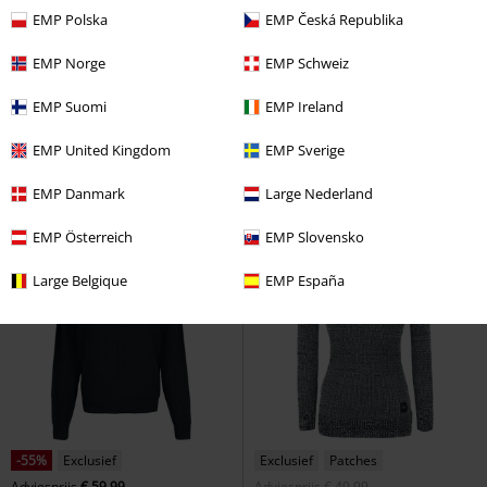
EMP Polska
EMP Česká Republika
Exclusief
Verwijderbare onderdelen
-30%
Exclusief
EMP Norge
EMP Schweiz
Adviesprijs
€ 44,99
Adviesprijs
€ 54,99
€ 43,99
€ 37,99
EMP Suomi
EMP Ireland
Corporate Goth
Gothicana by
Beware of Sandworms
EMP
Gebreide trui
Beetlejuice
Gebreide trui
EMP United Kingdom
EMP Sverige
EMP Danmark
Large Nederland
EMP Österreich
EMP Slovensko
Large Belgique
EMP España
-55%
Exclusief
Exclusief
Patches
Adviesprijs
€ 59,99
Adviesprijs
€ 49,99