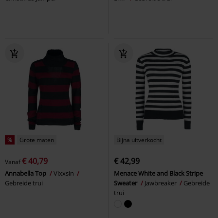
%
Grote maten
Bijna uitverkocht
€ 40,79
€ 42,99
Vanaf
Annabella Top
Vixxsin
Menace White and Black Stripe
Gebreide trui
Sweater
Jawbreaker
Gebreide
trui