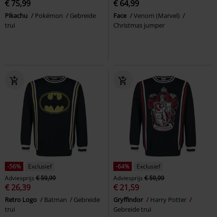
€ 75,99
€ 64,99
Pikachu
Pokémon
Gebreide
Face
Venom (Marvel)
trui
Christmas jumper
-56%
Exclusief
-64%
Exclusief
Adviesprijs
€ 59,99
Adviesprijs
€ 59,99
€ 26,39
€ 21,59
Retro Logo
Batman
Gebreide
Gryffindor
Harry Potter
trui
Gebreide trui