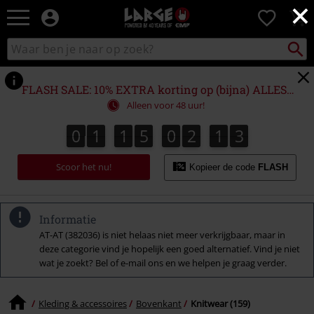
×
Large
0
–
Muziek-,
Packst
Zoek
zoeken
entertainment-,
in
en
catalogus
gaming-
FLASH SALE: 10% EXTRA korting op (bijna) ALLES!*
merch
Alleen voor 48 uur!
+
alternatieve
0
1
1
5
0
2
1
2
0
1
1
5
0
2
1
1
3
1
2
kleding
Scoor het nu!
Kopieer de code
FLASH
Informatie
AT-AT (382036) is niet helaas niet meer verkrijgbaar, maar in
deze categorie vind je hopelijk een goed alternatief. Vind je niet
wat je zoekt? Bel of e-mail ons en we helpen je graag verder.
Kleding & accessoires
Bovenkant
Knitwear (159)