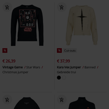
%
%
Cut-outs
€ 26,39
€ 37,99
Vintage Game
Star Wars
Kara Vex Jumper
Banned
Christmas jumper
Gebreide trui