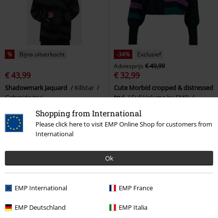
%
Bijna uitverkocht
-34%
Exclusief
Adviesprijs
€ 49,99
€ 43,99
€ 32,99
Shadowmark Jaquard
Killstar
Cute Morbid cropped & distressed
Gebreide trui
trui
Full Volume by EMP
Gebreide trui
Shopping from International
Please click here to visit EMP Online Shop for customers from
International
Ok
EMP International
EMP France
EMP Deutschland
EMP Italia