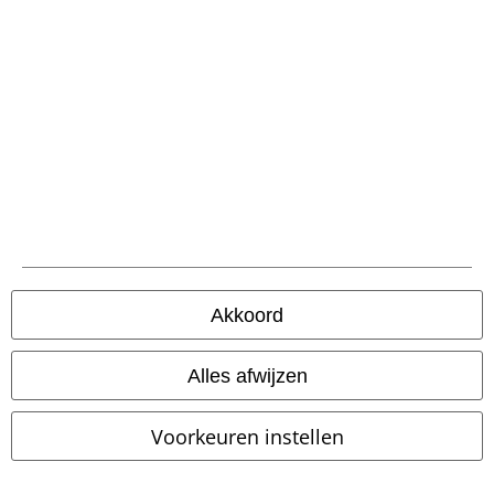
Betaalmethodes
Verzending
PostNL Pickup
Akkoord
large app
Alles afwijzen
Download gratis de nieuwe large app en profiteer van alle nieuwe
functies en voordelen!
Voorkeuren instellen