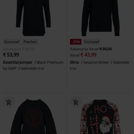
Exclusief
Patches
-26%
Exclusief
Adviesprijs
€ 69,99
Adviesprijs
Vanaf
€ 59,90
€ 53,99
€ 43,99
Vanaf
Essential Jumper
Black Premium
Elmo
Sesame Street
Gebreide
by EMP
Gebreide trui
trui