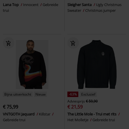
Lana Top
Innocent
Gebreide
Sleigher Santa
Ugly Christmas
trui
Sweater
Christmas jumper
Bijna uitverkocht
Nieuw
-63%
Exclusief
Adviesprijs
€ 59,90
€ 75,99
€ 21,59
VNTGOTH Jaquard
Killstar
The Little Mole - Trui met rits
Gebreide trui
Het Molletje
Gebreide trui