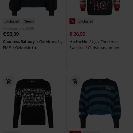
Exclusief
Nieuw
%
Exclusief
Adviesprijs
€ 59,99
€ 53,99
€ 26,99
Countess Bathory
Gothicana by
Ho Ho Ho
Ugly Christmas
EMP
Gebreide trui
Sweater
Christmas jumper