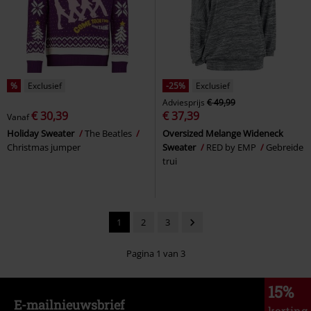
%
Exclusief
-25%
Exclusief
Adviesprijs
€ 49,99
€ 30,39
€ 37,39
Vanaf
Holiday Sweater
The Beatles
Oversized Melange Wideneck
Christmas jumper
Sweater
RED by EMP
Gebreide
trui
1
2
3
Pagina 1 van 3
15%
E-mailnieuwsbrief
korting