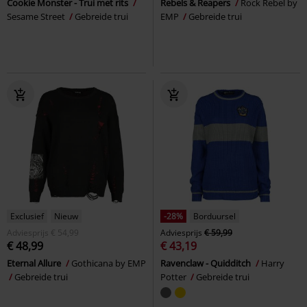
Cookie Monster - Trui met rits
Rebels & Reapers
Rock Rebel by
Sesame Street
Gebreide trui
EMP
Gebreide trui
Exclusief
Nieuw
-28%
Borduursel
Adviesprijs
€ 54,99
Adviesprijs
€ 59,99
€ 48,99
€ 43,19
Eternal Allure
Gothicana by EMP
Ravenclaw - Quidditch
Harry
Gebreide trui
Potter
Gebreide trui