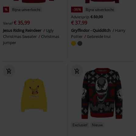
%
Bijna uitverkocht
-36%
Bijna uitverkocht
Adviesprijs
€ 59,99
€ 35,99
€ 37,99
Vanaf
Jesus Riding Reindeer
Ugly
Gryffindor - Quidditch
Harry
Christmas Sweater
Christmas
Potter
Gebreide trui
jumper
Exclusief
Nieuw