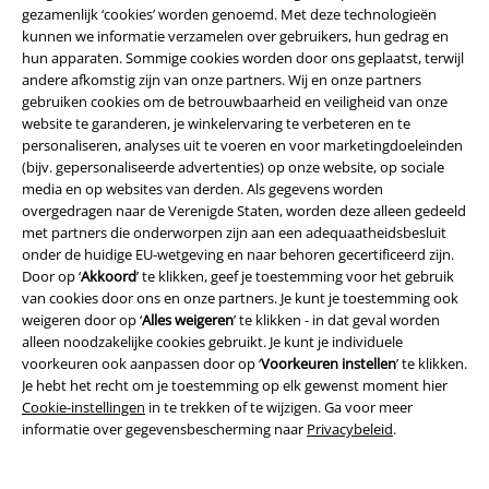
Over Large
gezamenlijk ‘cookies’ worden genoemd. Met deze technologieën
kunnen we informatie verzamelen over gebruikers, hun gedrag en
Partnerprogramma's
hun apparaten. Sommige cookies worden door ons geplaatst, terwijl
andere afkomstig zijn van onze partners. Wij en onze partners
Duurzaamheid
gebruiken cookies om de betrouwbaarheid en veiligheid van onze
website te garanderen, je winkelervaring te verbeteren en te
personaliseren, analyses uit te voeren en voor marketingdoeleinden
(bijv. gepersonaliseerde advertenties) op onze website, op sociale
media en op websites van derden. Als gegevens worden
overgedragen naar de Verenigde Staten, worden deze alleen gedeeld
met partners die onderworpen zijn aan een adequaatheidsbesluit
onder de huidige EU-wetgeving en naar behoren gecertificeerd zijn.
Door op ‘
Akkoord
’ te klikken, geef je toestemming voor het gebruik
van cookies door ons en onze partners. Je kunt je toestemming ook
Maak deel uit van de community!
weigeren door op ‘
Alles weigeren
’ te klikken - in dat geval worden
alleen noodzakelijke cookies gebruikt. Je kunt je individuele
voorkeuren ook aanpassen door op ‘
Voorkeuren instellen
’ te klikken.
Je hebt het recht om je toestemming op elk gewenst moment hier
Cookie-instellingen
in te trekken of te wijzigen. Ga voor meer
informatie over gegevensbescherming naar
Privacybeleid
.