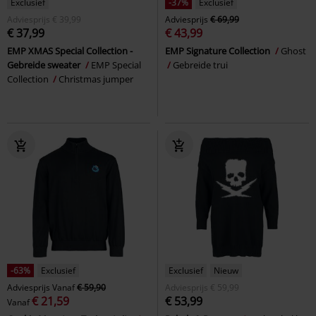
Exclusief
-37%
Exclusief
Adviesprijs
€ 39,99
Adviesprijs
€ 69,99
€ 37,99
€ 43,99
EMP XMAS Special Collection -
EMP Signature Collection
Ghost
Gebreide sweater
EMP Special
Gebreide trui
Collection
Christmas jumper
-63%
Exclusief
Exclusief
Nieuw
Adviesprijs
Vanaf
€ 59,90
Adviesprijs
€ 59,99
€ 21,59
€ 53,99
Vanaf