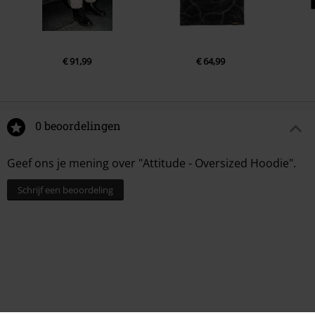
€ 91,99
€ 64,99
0 beoordelingen
Geef ons je mening over "Attitude - Oversized Hoodie".
Schrijf een beoordeling