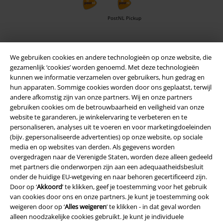
PostNL Pickup
large app
We gebruiken cookies en andere technologieën op onze website, die
gezamenlijk ‘cookies’ worden genoemd. Met deze technologieën
Download gratis de nieuwe large app en profiteer van alle nieuwe
kunnen we informatie verzamelen over gebruikers, hun gedrag en
functies en voordelen!
hun apparaten. Sommige cookies worden door ons geplaatst, terwijl
andere afkomstig zijn van onze partners. Wij en onze partners
gebruiken cookies om de betrouwbaarheid en veiligheid van onze
website te garanderen, je winkelervaring te verbeteren en te
personaliseren, analyses uit te voeren en voor marketingdoeleinden
(bijv. gepersonaliseerde advertenties) op onze website, op sociale
A Warner Music Group Company
media en op websites van derden. Als gegevens worden
overgedragen naar de Verenigde Staten, worden deze alleen gedeeld
met partners die onderworpen zijn aan een adequaatheidsbesluit
onder de huidige EU-wetgeving en naar behoren gecertificeerd zijn.
Door op ‘
Akkoord
’ te klikken, geef je toestemming voor het gebruik
van cookies door ons en onze partners. Je kunt je toestemming ook
weigeren door op ‘
Alles weigeren
’ te klikken - in dat geval worden
Beveiliging
alleen noodzakelijke cookies gebruikt. Je kunt je individuele