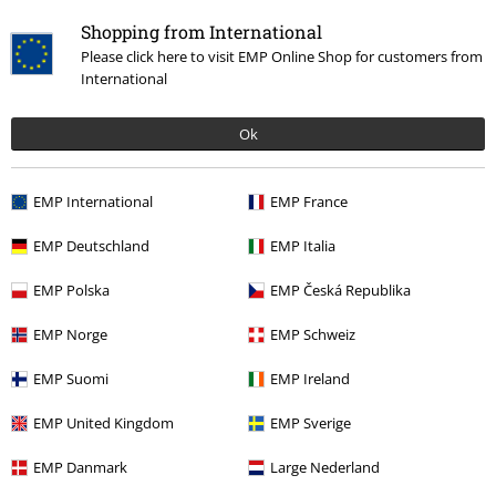
Shopping from International
Please click here to visit EMP Online Shop for customers from
International
Laatst bezocht
Ok
EMP International
EMP France
EMP Deutschland
EMP Italia
EMP Polska
EMP Česká Republika
€ 100,99
EMP Norge
EMP Schweiz
EMP Suomi
EMP Ireland
Meer categorieën. Meer opties.
EMP United Kingdom
EMP Sverige
Kleding & accessoires
Bovenkant
Capuchontruien
EMP Danmark
Large Nederland
Stijlen
Zwarte kleding
Zwarte truien & vesten