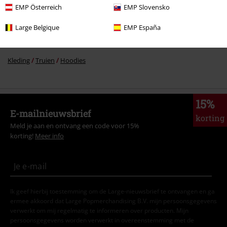
EMP Österreich
EMP Slovensko
Stijlen
Rockwear
Kleding
Truien
Hoodies
Capuchontruien
Large Belgique
EMP España
Stijlen
Rockwear
Rockwear mannen
Kleding
Truien
Hoodies
15%
E-mailnieuwsbrief
korting
Meld je aan en ontvang een code voor 15%
korting!
Meer info
Ik geef hierbij toestemming om de Large-nieuwsbrief te ontvangen en ga
ermee akkoord dat Large Popmerchandising B.V. mijn persoonsgegevens
verwerkt om mij regelmatig te informeren over producten. Mijn
persoonsgegevens worden verwerkt in overeenstemming met de