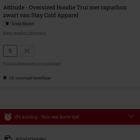
Attitude - Oversized Hoodie Trui met capuchon
zwart van Stay Cold Apparel
Grote Maten
Meer product informatie
Kies
S
XL
je
Productafmetingen en maattabel
maat
Uit voorraad leverbaar
15% korting - Voor een korte tijd!
Code
WEEKEND
Kopieer de code
Geldig t/m 09-08-2026
Achteraf betalen