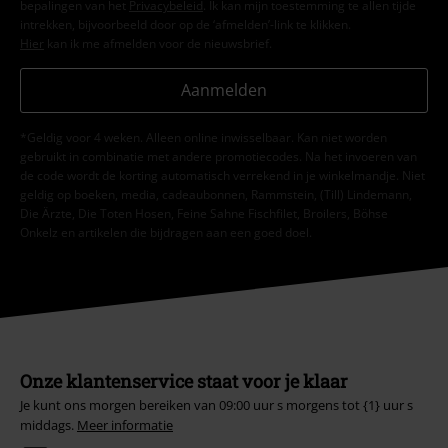
bepalingen van het
Privacybeleid
. Ik kan mijn toestemming te allen tijde
intrekken, bijvoorbeeld door op de ‘afmelden’-link te klikken.
Hier
kan ik me afmelden voor de nieuwsbrief.
Aanmelden
*Geldig voor 4 weken. Alleen online inwisselbaar. Kan niet worden
gebruikt in combinatie met andere promotiecodes. Na het invoeren van
de code wordt de korting automatisch verrekend in je winkelmandje. Niet
geldig op boeken, media, cadeaubonnen, Rammstein, (Till) Lindemann,
Die Ärzte, Die Toten Hosen, Feine Sahne Fischfilet, Broilers, Böhse
Onkelz en artikelen die bijdragen aan een goed doel.
Onze klantenservice staat voor je klaar
Je kunt ons morgen bereiken van 09:00 uur s morgens tot {1} uur s
middags.
Meer informatie