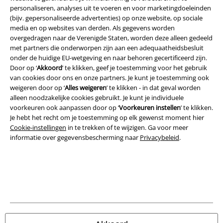
personaliseren, analyses uit te voeren en voor marketingdoeleinden
(bijv. gepersonaliseerde advertenties) op onze website, op sociale
media en op websites van derden. Als gegevens worden
Legal
overgedragen naar de Verenigde Staten, worden deze alleen gedeeld
met partners die onderworpen zijn aan een adequaatheidsbesluit
Algemene Voorwaarden
onder de huidige EU-wetgeving en naar behoren gecertificeerd zijn.
Door op ‘
Akkoord
’ te klikken, geef je toestemming voor het gebruik
Bedrijfsgegevens
van cookies door ons en onze partners. Je kunt je toestemming ook
weigeren door op ‘
Alles weigeren
’ te klikken - in dat geval worden
Privacyverklaring
alleen noodzakelijke cookies gebruikt. Je kunt je individuele
voorkeuren ook aanpassen door op ‘
Voorkeuren instellen
’ te klikken.
Verklaring van conformiteit
Je hebt het recht om je toestemming op elk gewenst moment hier
Cookie-instellingen
in te trekken of te wijzigen. Ga voor meer
informatie over gegevensbescherming naar
Privacybeleid
.
Informatie over toegankelijkheid
Cookie-instellingen
Annuleer bestelling
Alle prijzen incl.
wettelijke BTW
© 1986-2026 Large Popmerchandising B.V.