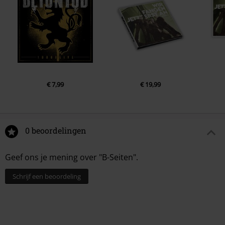
6.
Traum von Freiheit (Stromlos)
7.
Für immer das Problem
8.
Wahrheit
9.
Komm in meine Arme
10.
Ist das noch Punkrock?
€ 7,99
€ 19,99
0 beoordelingen
Geef ons je mening over "B-Seiten".
Schrijf een beoordeling