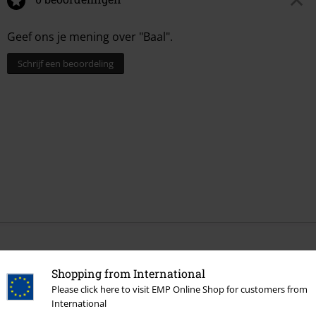
Geef ons je mening over "Baal".
Schrijf een beoordeling
Meer categorieën. Meer opties.
Shopping from International
Stijlen
Gothic
Please click here to visit EMP Online Shop for customers from
International
Stijlen
Cadeau-ideeën