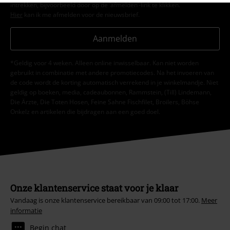
intrekken, bijvoorbeeld door op de ‘afmelden’-link te klikken.
Hier
kan ik me afmelden voor de nieuwsbrief.
Aanmelden
*Geldig voor 4 weken. Alleen online inwisselbaar. Kan niet worden
gebruikt in combinatie met andere promotiecodes. Na het invoeren van
de code wordt de korting automatisch verrekend in je winkelmandje. Niet
geldig op boeken, media, cadeaubonnen, Rammstein, (Till) Lindemann,
Die Ärzte, Die Toten Hosen, Feine Sahne Fischfilet, Broilers, Böhse
Onkelz en artikelen die bijdragen aan een goed doel.
Onze klantenservice staat voor je klaar
Vandaag is onze klantenservice bereikbaar van 09:00 tot 17:00.
Meer
informatie
Begin chat