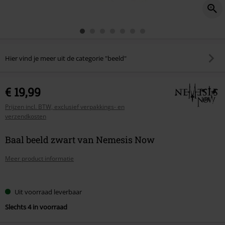
Hier vind je meer uit de categorie "beeld"
€ 19,99
Prijzen incl. BTW, exclusief verpakkings- en
verzendkosten
Baal beeld zwart van Nemesis Now
Meer product informatie
Kies
Uit voorraad leverbaar
je
Slechts 4 in voorraad
maat