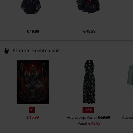
€ 19,99
€ 49,99
Klanten kochten ook
%
-26%
€ 15,99
Adviesprijs
Vanaf
€ 59,99
Advies
€ 43,99
Vanaf