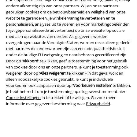
andere afkomstig zijn van onze partners. Wij en onze partners
gebruiken cookies om de betrouwbaarheid en veiligheid van onze
website te garanderen, je winkelervaring te verbeteren en te
personaliseren, analyses uit te voeren en voor marketingdoeleinden
(bijv. gepersonaliseerde advertenties) op onze website, op sociale
media en op websites van derden. Als gegevens worden
overgedragen naar de Verenigde Staten, worden deze alleen gedeeld
met partners die onderworpen zijn aan een adequaatheidsbesluit
onder de huidige EU-wetgeving en naar behoren gecertificeerd zijn.
Door op ‘
Akkoord
’ te klikken, geef je toestemming voor het gebruik
van cookies door ons en onze partners. Je kunt je toestemming ook
weigeren door op ‘
Alles weigeren
’ te klikken - in dat geval worden
Legal
alleen noodzakelijke cookies gebruikt. Je kunt je individuele
voorkeuren ook aanpassen door op ‘
Voorkeuren instellen
’ te klikken.
Algemene Voorwaarden
Je hebt het recht om je toestemming op elk gewenst moment hier
Cookie-instellingen
in te trekken of te wijzigen. Ga voor meer
Bedrijfsgegevens
informatie over gegevensbescherming naar
Privacybeleid
.
Privacyverklaring
Verklaring van conformiteit