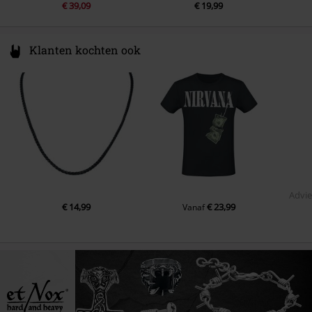
€ 39,09
€ 19,99
Klanten kochten ook
Advie
€ 14,99
€ 23,99
Vanaf