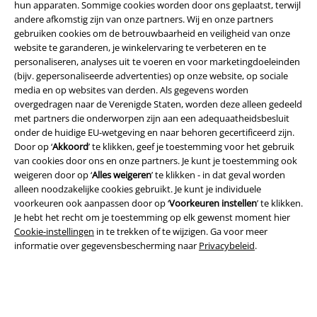
hun apparaten. Sommige cookies worden door ons geplaatst, terwijl
andere afkomstig zijn van onze partners. Wij en onze partners
gebruiken cookies om de betrouwbaarheid en veiligheid van onze
website te garanderen, je winkelervaring te verbeteren en te
personaliseren, analyses uit te voeren en voor marketingdoeleinden
(bijv. gepersonaliseerde advertenties) op onze website, op sociale
media en op websites van derden. Als gegevens worden
overgedragen naar de Verenigde Staten, worden deze alleen gedeeld
Legal
met partners die onderworpen zijn aan een adequaatheidsbesluit
onder de huidige EU-wetgeving en naar behoren gecertificeerd zijn.
Algemene Voorwaarden
Door op ‘
Akkoord
’ te klikken, geef je toestemming voor het gebruik
van cookies door ons en onze partners. Je kunt je toestemming ook
Bedrijfsgegevens
weigeren door op ‘
Alles weigeren
’ te klikken - in dat geval worden
alleen noodzakelijke cookies gebruikt. Je kunt je individuele
Privacyverklaring
voorkeuren ook aanpassen door op ‘
Voorkeuren instellen
’ te klikken.
Je hebt het recht om je toestemming op elk gewenst moment hier
Verklaring van conformiteit
Cookie-instellingen
in te trekken of te wijzigen. Ga voor meer
informatie over gegevensbescherming naar
Privacybeleid
.
Informatie over toegankelijkheid
Cookie-instellingen