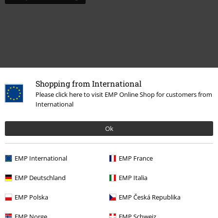
Shopping from International
Please click here to visit EMP Online Shop for customers from
International
Meer categorieën. Meer opties.
Ok
Kledingmerken
Sieraden
Armbanden
EMP International
EMP France
Kledingmerken
etNox hard and heavy
Armbanden
EMP Deutschland
EMP Italia
Stijlen
Rockwear
Sieraden
Armbanden
EMP Polska
EMP Česká Republika
Stijlen
Rockwear
Rockwear mannen
EMP Norge
EMP Schweiz