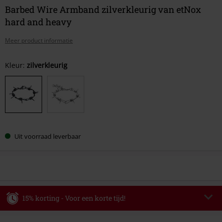
Barbed Wire Armband zilverkleurig van etNox
hard and heavy
Meer product informatie
Kies
Kleur:
zilverkleurig
je
maat
Uit voorraad leverbaar
15% korting - Voor een korte tijd!
Code
WEEKEND
Kopieer de code