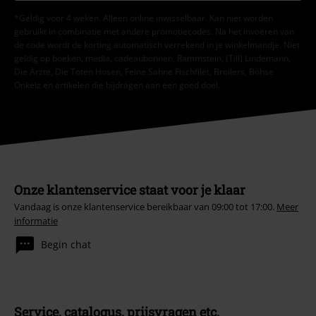
*Geldig voor 4 weken. Alleen online inwisselbaar. Kan niet worden
gebruikt in combinatie met andere promotiecodes. Na het invoeren van
de code wordt de korting automatisch verrekend in je winkelmandje. Niet
geldig op boeken, media, cadeaubonnen, Rammstein, (Till) Lindemann,
Die Ärzte, Die Toten Hosen, Feine Sahne Fischfilet, Broilers, Böhse
Onkelz en artikelen die bijdragen aan een goed doel.
Onze klantenservice staat voor je klaar
Vandaag is onze klantenservice bereikbaar van 09:00 tot 17:00.
Meer
informatie
Begin chat
Service, catalogus, prijsvragen etc.