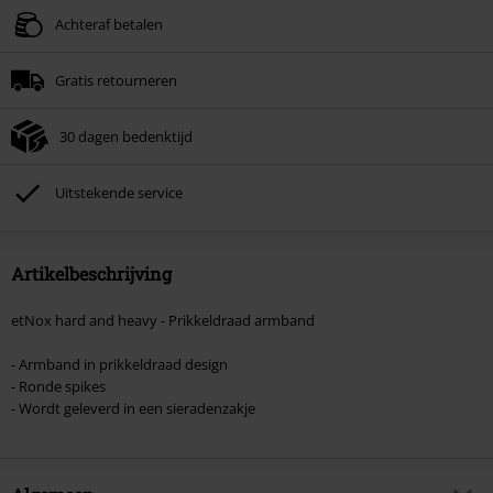
Geldig t/m 09-08-2026
Achteraf betalen
Minimale bestelwaarde € 49.99.
Gratis retourneren
Zodra je de code hebt ingevoerd, wordt de korting automatisch verrekend in
je winkelmandje.
30 dagen bedenktijd
Kan niet gecombineerd worden met andere kortingscodes. Boeken, media,
tickets, Rammstein, (Till) Lindemann, Böhse Onkelz, Broilers, Die Ärzte, Die
Toten Hosen, Metality, cadeaubonnen en artikelen met een inbegrepen
Uitstekende service
donatie zijn uitgesloten van de korting.
Artikelbeschrijving
etNox hard and heavy - Prikkeldraad armband
- Armband in prikkeldraad design
- Ronde spikes
- Wordt geleverd in een sieradenzakje