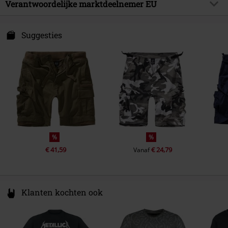
Buitenmateriaal
100% katoen
Verantwoordelijke marktdeelnemer EU
Verzorgingsinstructies
Machinewasbaar
Brandit Textil GmbH
Spichernstraße 6A
Suggesties
50672 Köln
Germany
info@brandit-wear.com
%
%
€ 41,59
€ 24,79
Vanaf
Klanten kochten ook