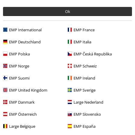
vergeten, want er kon nog een klein kind bij. Ik denk dat ik deze
broek over 40 kilo misschien wel zou passen. Heb normaal
Ok
spijkerbroekmaat W32, misschien dat een S beter past?
Zag er verder best goed uit, maar geen idee hoe hij zit.
Meer lezen
EMP International
EMP France
Kwaliteit
4
EMP Deutschland
EMP Italia
Ontwerp
4
Pasvorm
EMP Polska
EMP Česká Republika
1
EMP Norge
EMP Schweiz
Heeft deze recensie je geholpen?
EMP Suomi
EMP Ireland
EMP United Kingdom
EMP Sverige
Opmerking
EMP Danmark
Large Nederland
EMP Österreich
EMP Slovensko
Laatst bezocht
Large Belgique
EMP España