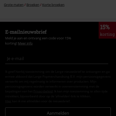
Grote maten
Broeken
Korte broeken
15%
E-mailnieuwsbrief
korting
Meld je aan en ontvang een code voor 15%
korting!
Meer info
Ik geef hierbij toestemming om de Large-nieuwsbrief te ontvangen en ga
ermee akkoord dat Large Popmerchandising B.V. mijn persoonsgegevens
verwerkt om mij regelmatig te informeren over producten. Mijn
persoonsgegevens worden verwerkt in overeenstemming met de
bepalingen van het
Privacybeleid
. Ik kan mijn toestemming te allen tijde
intrekken, bijvoorbeeld door op de ‘afmelden’-link te klikken.
Hier
kan ik me afmelden voor de nieuwsbrief.
Aanmelden