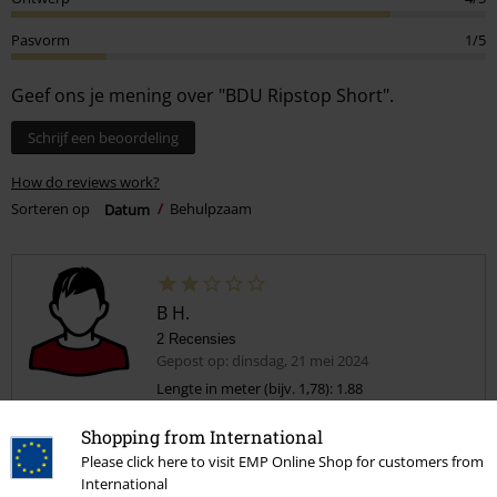
Pasvorm
1/5
Geef ons je mening over "BDU Ripstop Short".
Schrijf een beoordeling
How do reviews work?
Sorteren op
Datum
Behulpzaam
B H.
2 Recensies
Gepost op: dinsdag, 21 mei 2024
Lengte in meter (bijv. 1,78): 1.88
Bestelde maat: L
Shopping from International
Valt achterlijk groot!
Please click here to visit EMP Online Shop for customers from
Deze broek in maat L besteld. Ik denk dat ze een paar X'en zijn
International