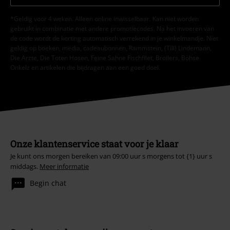
*Geldig voor 4 weken. Alleen online inwisselbaar. Kan niet worden
gebruikt in combinatie met andere promotiecodes. Na het invoeren van
de code wordt de korting automatisch verrekend in je winkelmandje. Niet
geldig op boeken, media, cadeaubonnen, Rammstein, (Till) Lindemann,
Die Ärzte, Die Toten Hosen, Feine Sahne Fischfilet, Broilers, Böhse
Onkelz en artikelen die bijdragen aan een goed doel.
Onze klantenservice staat voor je klaar
Je kunt ons morgen bereiken van 09:00 uur s morgens tot {1} uur s
middags.
Meer informatie
Begin chat