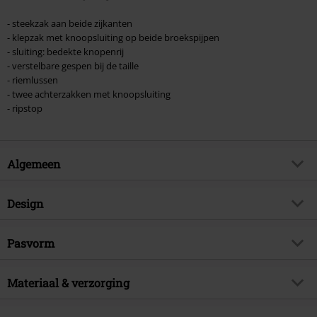
- steekzak aan beide zijkanten
- klepzak met knoopsluiting op beide broekspijpen
- sluiting: bedekte knopenrij
- verstelbare gespen bij de taille
- riemlussen
- twee achterzakken met knoopsluiting
- ripstop
Algemeen
Artikelnr.
398171
Design
Titel
BDU Ripstop Short
Producttype
Shorts
Brand
Pasvorm
Brandit
Patroon
effen
Artikelonderwerp
Basics
Lengte (van de kleding)
Kort
Kleur
Materiaal & verzorging
olijf
Releasedatum
04-04-2024
Sexe
Mannen