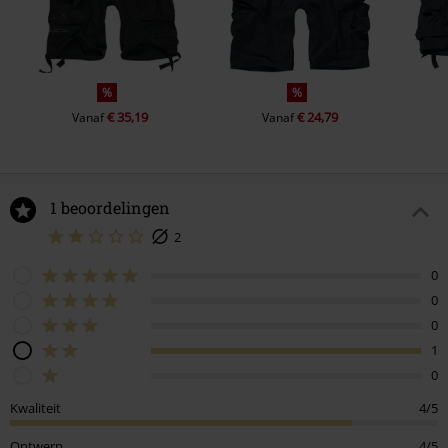
%
%
€ 35,19
€ 24,79
Vanaf
Vanaf
1 beoordelingen
2
0
0
0
1
0
Kwaliteit
4/5
Ontwerp
4/5