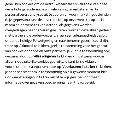
gebruiken cookies om de betrouwbaarheid en veiligheid van onze
website te garanderen, je winkelervaring te verbeteren en te
personaliseren, analyses uit te voeren en voor marketingdoeleinden
(bijv. gepersonaliseerde advertenties) op onze website, op sociale
media en op websites van derden. Als gegevens worden
overgedragen naar de Verenigde Staten, worden deze alleen gedeeld
met partners die onderworpen zijn aan een adequaatheidsbesluit
onder de huidige EU-wetgeving en naar behoren gecertificeerd zijn.
Legal
Door op ‘
Akkoord
’ te klikken, geef je toestemming voor het gebruik
van cookies door ons en onze partners. Je kunt je toestemming ook
Algemene Voorwaarden
weigeren door op ‘
Alles weigeren
’ te klikken - in dat geval worden
alleen noodzakelijke cookies gebruikt. Je kunt je individuele
Bedrijfsgegevens
voorkeuren ook aanpassen door op ‘
Voorkeuren instellen
’ te klikken.
Je hebt het recht om je toestemming op elk gewenst moment hier
Privacyverklaring
Cookie-instellingen
in te trekken of te wijzigen. Ga voor meer
informatie over gegevensbescherming naar
Privacybeleid
.
Verklaring van conformiteit
Informatie over toegankelijkheid
Cookie-instellingen