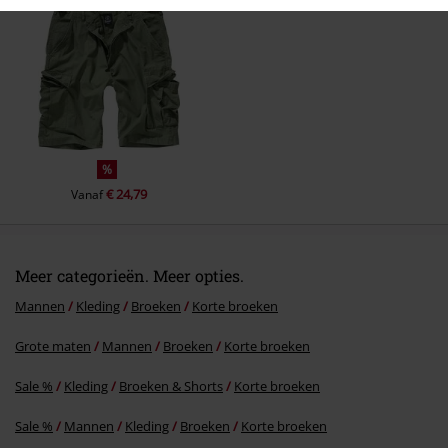
Commentaar versturen
%
€ 24,79
Vanaf
Meer categorieën. Meer opties.
Mannen
Kleding
Broeken
Korte broeken
Grote maten
Mannen
Broeken
Korte broeken
Sale %
Kleding
Broeken & Shorts
Korte broeken
Sale %
Mannen
Kleding
Broeken
Korte broeken