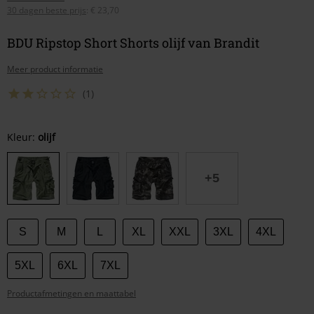
30 dagen beste prijs
:
€ 23,70
BDU Ripstop Short Shorts olijf van Brandit
Meer product informatie
(1)
Kies
Kleur:
olijf
je
maat
+5
S
M
L
XL
XXL
3XL
4XL
5XL
6XL
7XL
Productafmetingen en maattabel