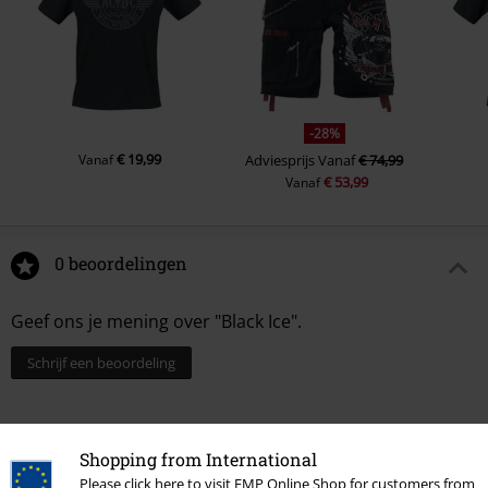
-28%
€ 19,99
Vanaf
Adviesprijs
Vanaf
€ 74,99
€ 53,99
Vanaf
0 beoordelingen
Geef ons je mening over "Black Ice".
Schrijf een beoordeling
Shopping from International
Please click here to visit EMP Online Shop for customers from