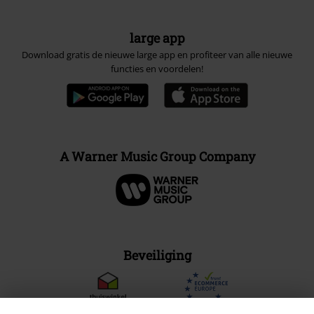
large app
Download gratis de nieuwe large app en profiteer van alle nieuwe
functies en voordelen!
A Warner Music Group Company
Beveiliging