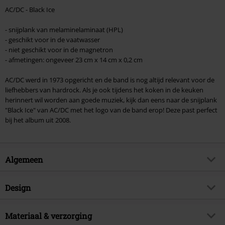
AC/DC - Black Ice
- snijplank van melaminelaminaat (HPL)
- geschikt voor in de vaatwasser
- niet geschikt voor in de magnetron
- afmetingen: ongeveer 23 cm x 14 cm x 0,2 cm
AC/DC werd in 1973 opgericht en de band is nog altijd relevant voor de
liefhebbers van hardrock. Als je ook tijdens het koken in de keuken
herinnert wil worden aan goede muziek, kijk dan eens naar de snijplank
"Black Ice" van AC/DC met het logo van de band erop! Deze past perfect
bij het album uit 2008.
Algemeen
Artikelnr.
340032
Design
Titel
Black Ice
Producttype
Ontbijtplank
Muziekgenre
Materiaal & verzorging
Hard Rock