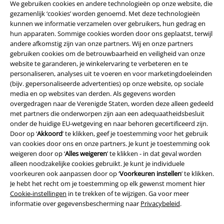
We gebruiken cookies en andere technologieën op onze website, die
gezamenlijk ‘cookies’ worden genoemd. Met deze technologieën
kunnen we informatie verzamelen over gebruikers, hun gedrag en
hun apparaten. Sommige cookies worden door ons geplaatst, terwijl
andere afkomstig zijn van onze partners. Wij en onze partners
gebruiken cookies om de betrouwbaarheid en veiligheid van onze
website te garanderen, je winkelervaring te verbeteren en te
personaliseren, analyses uit te voeren en voor marketingdoeleinden
(bijv. gepersonaliseerde advertenties) op onze website, op sociale
media en op websites van derden. Als gegevens worden
Legal
overgedragen naar de Verenigde Staten, worden deze alleen gedeeld
met partners die onderworpen zijn aan een adequaatheidsbesluit
Algemene Voorwaarden
onder de huidige EU-wetgeving en naar behoren gecertificeerd zijn.
Door op ‘
Akkoord
’ te klikken, geef je toestemming voor het gebruik
van cookies door ons en onze partners. Je kunt je toestemming ook
Bedrijfsgegevens
weigeren door op ‘
Alles weigeren
’ te klikken - in dat geval worden
alleen noodzakelijke cookies gebruikt. Je kunt je individuele
Privacyverklaring
voorkeuren ook aanpassen door op ‘
Voorkeuren instellen
’ te klikken.
Je hebt het recht om je toestemming op elk gewenst moment hier
Verklaring van conformiteit
Cookie-instellingen
in te trekken of te wijzigen. Ga voor meer
informatie over gegevensbescherming naar
Privacybeleid
.
Informatie over toegankelijkheid