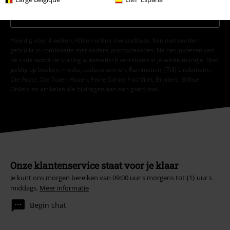
Aanmelden
*Geldig voor 4 weken. Alleen online inwisselbaar. Kan niet worden
gebruikt in combinatie met andere promotiecodes. Na het invoeren van
de code wordt de korting automatisch verrekend in je winkelmandje. Niet
geldig op boeken, media, cadeaubonnen, Rammstein, (Till) Lindemann,
Die Ärzte, Die Toten Hosen, Feine Sahne Fischfilet, Broilers, Böhse
Onkelz en artikelen die bijdragen aan een goed doel.
Onze klantenservice staat voor je klaar
Je kunt ons morgen bereiken van 09:00 uur s morgens tot {1} uur s
middags.
Meer informatie
Begin chat