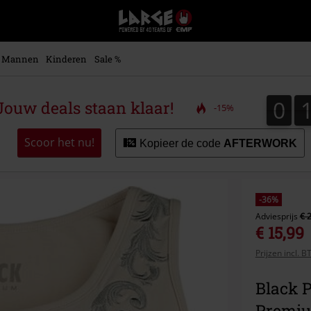
Large
–
Muziek-,
entertainment-,
Mannen
Kinderen
Sale %
en
gaming-
merch
0
0
ouw deals staan klaar!
-15%
+
alternatieve
kleding
Scoor het nu!
Kopieer de code
AFTERWORK
-36%
Adviesprijs
€ 
€ 15,99
Prijzen incl. 
Black 
Premi