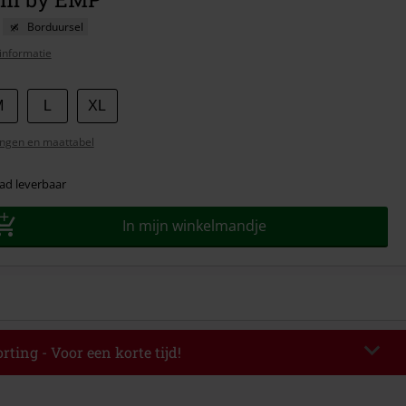
Borduursel
informatie
M
L
XL
ngen en maattabel
ad leverbaar
In mijn winkelmandje
rting - Voor een korte tijd!
TERWORK
Kopieer de code