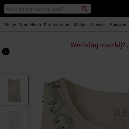
Overslaan
Packstation
Zoek
naar
zoeken
in
hoofdinhoud
catalogus
Nieuw
Band Merch
Entertainment
Merken
Lifestyle
Vrouwen
Werkdag voorbij? J
https://www.large.nl/p/black-
premium-
by-
emp/577472.html