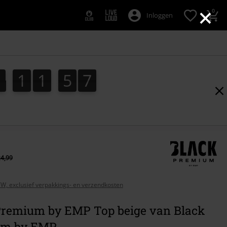
×
0
Inloggen
1
1
1
5
5
1
1
1
5
5
2
0
6
24,99
BTW, exclusief verpakkings- en verzendkosten
Premium by EMP Top beige van Black
um by EMP