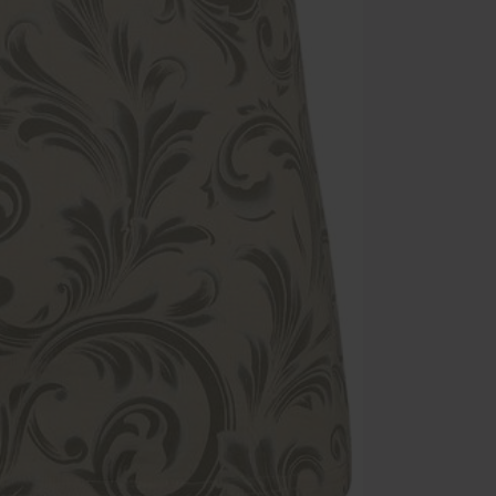
Alleen geldig 
Minimale best
Zodra je de co
winkelmandje.
Kan niet geco
Rammstein, (Ti
cadeaubonnen e