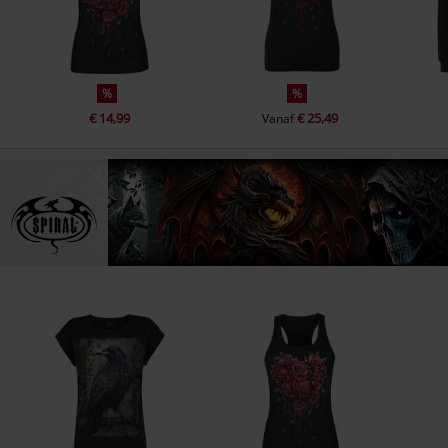
%
%
€ 14,99
€ 25,49
Vanaf