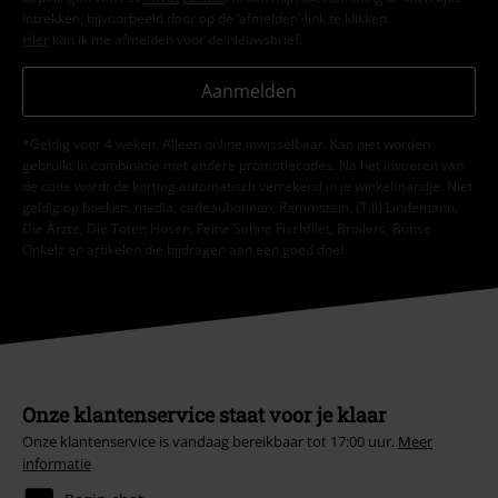
intrekken, bijvoorbeeld door op de ‘afmelden’-link te klikken.
Hier
kan ik me afmelden voor de nieuwsbrief.
Aanmelden
*Geldig voor 4 weken. Alleen online inwisselbaar. Kan niet worden
gebruikt in combinatie met andere promotiecodes. Na het invoeren van
de code wordt de korting automatisch verrekend in je winkelmandje. Niet
geldig op boeken, media, cadeaubonnen, Rammstein, (Till) Lindemann,
Die Ärzte, Die Toten Hosen, Feine Sahne Fischfilet, Broilers, Böhse
Onkelz en artikelen die bijdragen aan een goed doel.
Onze klantenservice staat voor je klaar
Onze klantenservice is vandaag bereikbaar tot 17:00 uur.
Meer
informatie