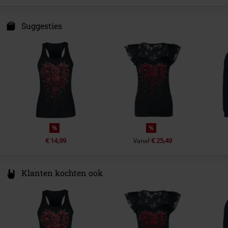
Attitude Holland
Energiestraat 4e
Suggesties
1135 GD Edam
Netherlands
Hello@attitudeholland.nl
%
%
€ 14,99
€ 25,49
Vanaf
Klanten kochten ook