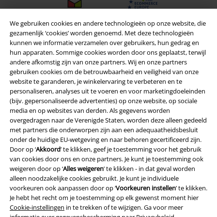
We gebruiken cookies en andere technologieën op onze website, die
gezamenlijk ‘cookies’ worden genoemd. Met deze technologieën
kunnen we informatie verzamelen over gebruikers, hun gedrag en
hun apparaten. Sommige cookies worden door ons geplaatst, terwijl
andere afkomstig zijn van onze partners. Wij en onze partners
gebruiken cookies om de betrouwbaarheid en veiligheid van onze
website te garanderen, je winkelervaring te verbeteren en te
personaliseren, analyses uit te voeren en voor marketingdoeleinden
(bijv. gepersonaliseerde advertenties) op onze website, op sociale
media en op websites van derden. Als gegevens worden
overgedragen naar de Verenigde Staten, worden deze alleen gedeeld
Legal
met partners die onderworpen zijn aan een adequaatheidsbesluit
onder de huidige EU-wetgeving en naar behoren gecertificeerd zijn.
Algemene Voorwaarden
Door op ‘
Akkoord
’ te klikken, geef je toestemming voor het gebruik
van cookies door ons en onze partners. Je kunt je toestemming ook
Bedrijfsgegevens
weigeren door op ‘
Alles weigeren
’ te klikken - in dat geval worden
alleen noodzakelijke cookies gebruikt. Je kunt je individuele
Privacyverklaring
voorkeuren ook aanpassen door op ‘
Voorkeuren instellen
’ te klikken.
Je hebt het recht om je toestemming op elk gewenst moment hier
Cookie-instellingen
in te trekken of te wijzigen. Ga voor meer
Verklaring van conformiteit