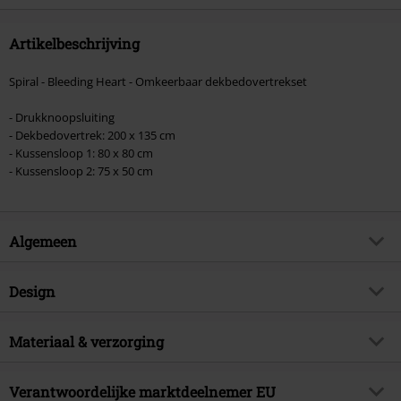
Artikelbeschrijving
Spiral - Bleeding Heart - Omkeerbaar dekbedovertrekset
- Drukknoopsluiting
- Dekbedovertrek: 200 x 135 cm
- Kussensloop 1: 80 x 80 cm
- Kussensloop 2: 75 x 50 cm
Algemeen
Artikelnr.
474989
Design
Titel
Bleeding Heart
Producttype
Beddengoed
Brand
Materiaal & verzorging
Spiral
Kleur
meerkleurig
Artikelonderwerp
Gothic, Horror
Buitenmateriaal
100% katoen
Verantwoordelijke marktdeelnemer EU
Releasedatum
02-02-2021