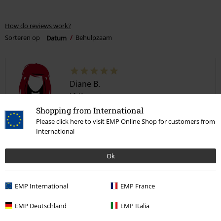
How do reviews work?
Sorteren op
Datum
Behulpzaam
Diane B.
51 Recensies
Gepost op: vrijdag, 6 augustus 2021
Shopping from International
Please click here to visit EMP Online Shop for customers from
Wat een prachtig dekbedovertrek!
International
De kleuren zijn prachtig, het rood is ook echt dieprood
Ik ben er ontzettend blij mee en er zit zelfs een extra kussensloop
Ok
bij, mocht je een groter kussen hebben.
Goed over nagedacht!
EMP International
EMP France
EMP Deutschland
EMP Italia
Geverifieerde recensie