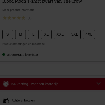
Blood Moon T-shirt zwart van The Crow
Meer product informatie
(1)
Kies
S
M
L
XL
XXL
3XL
4XL
je
Productafmetingen en maattabel
maat
Uit voorraad leverbaar
15% korting - Voor een korte tijd!
Code
WEEKEND
Kopieer de code
Geldig t/m 09-08-2026
Achteraf betalen