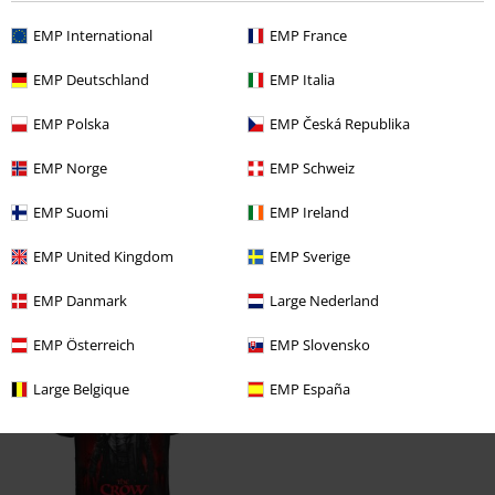
Lengte
EMP International
EMP France
Te kort
Perfect
Te lang
EMP Deutschland
EMP Italia
Geverifieerde recensie
Heeft deze recensie je geholpen?
EMP Polska
EMP Česká Republika
EMP Norge
EMP Schweiz
EMP Suomi
EMP Ireland
Opmerking
EMP United Kingdom
EMP Sverige
EMP Danmark
Large Nederland
Laatst bezocht
EMP Österreich
EMP Slovensko
Large Belgique
EMP España
Commentaar versturen