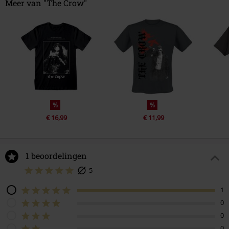
Meer van "The Crow"
%
%
€ 16,99
€ 11,99
1 beoordelingen
5
1
0
0
0