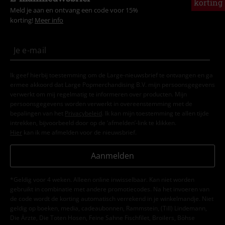
korting
Meld je aan en ontvang een code voor 15%
korting!
Meer info
Ik geef hierbij toestemming om de Large-nieuwsbrief te ontvangen en ga
ermee akkoord dat Large Popmerchandising B.V. mijn persoonsgegevens
verwerkt om mij regelmatig te informeren over producten. Mijn
persoonsgegevens worden verwerkt in overeenstemming met de
bepalingen van het
Privacybeleid
. Ik kan mijn toestemming te allen tijde
intrekken, bijvoorbeeld door op de ‘afmelden’-link te klikken.
Hier
kan ik me afmelden voor de nieuwsbrief.
Aanmelden
*Geldig voor 4 weken. Alleen online inwisselbaar. Kan niet worden
gebruikt in combinatie met andere promotiecodes. Na het invoeren van
de code wordt de korting automatisch verrekend in je winkelmandje. Niet
geldig op boeken, media, cadeaubonnen, Rammstein, (Till) Lindemann,
Die Ärzte, Die Toten Hosen, Feine Sahne Fischfilet, Broilers, Böhse