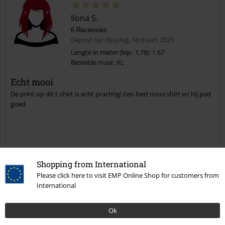
Ilona S.
6 Recensies
Gepost op: dinsdag, 18 maart 2025
Lengte in meter (bijv. 1,78): 1.67
Bestelde maat: XL
Echt mooi
De print op dit t-shirt is echt prachtig! Een heel mooi shirt en hij pad
goed
Kwaliteit
Shopping from International
5
Ontwerp
Please click here to visit EMP Online Shop for customers from
International
5
Pasvorm
5
Breedte
Ok
Te nauw
Perfect
Te wijd