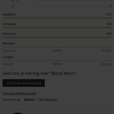
0
Kwaliteit
5/5
Ontwerp
5/5
Pasvorm
5/5
Breedte
Te nauw
Perfect
Te wijd
Lengte
Te kort
Perfect
Te lang
Geef ons je mening over "Blood Moon".
Schrijf een beoordeling
How do reviews work?
Sorteren op
Datum
Behulpzaam