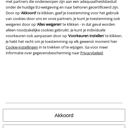
met partners die onderworpen zijn aan een adequaatheidsbesluit
onder de huidige EU-wetgeving en naar behoren gecertificeerd zijn.
Legal
Door op ‘
Akkoord
’ te klikken, geef je toestemming voor het gebruik
van cookies door ons en onze partners. Je kunt je toestemming ook
Algemene Voorwaarden
weigeren door op ‘
Alles weigeren
’ te klikken - in dat geval worden
alleen noodzakelijke cookies gebruikt. Je kunt je individuele
Bedrijfsgegevens
voorkeuren ook aanpassen door op ‘
Voorkeuren instellen
’ te klikken.
Je hebt het recht om je toestemming op elk gewenst moment hier
Privacyverklaring
Cookie-instellingen
in te trekken of te wijzigen. Ga voor meer
informatie over gegevensbescherming naar
Privacybeleid
.
Verklaring van conformiteit
Informatie over toegankelijkheid
Cookie-instellingen
Annuleer bestelling
Alle prijzen incl.
wettelijke BTW
Akkoord
© 1986-2026 Large Popmerchandising B.V.