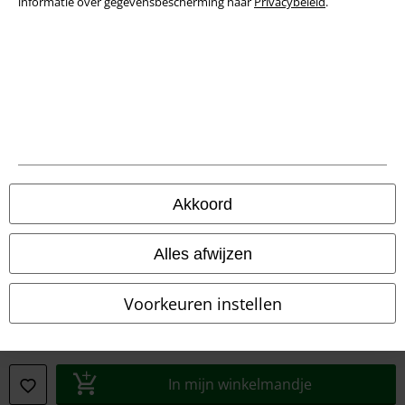
informatie over gegevensbescherming naar
Privacybeleid
.
Verklaring van conformiteit
Informatie over toegankelijkheid
Cookie-instellingen
Annuleer bestelling
Alle prijzen incl.
wettelijke BTW
Akkoord
© 1986-2026 Large Popmerchandising B.V.
Alles afwijzen
Voorkeuren instellen
Onze online shops
EMP International
EMP France
In mijn winkelmandje