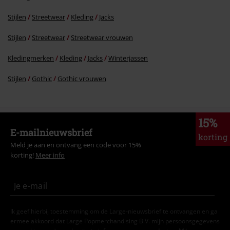
Stijlen
Streetwear
Kleding
Jacks
Stijlen
Streetwear
Streetwear vrouwen
Kledingmerken
Kleding
Jacks
Winterjassen
Stijlen
Gothic
Gothic vrouwen
15%
E-mailnieuwsbrief
korting
Meld je aan en ontvang een code voor 15%
korting!
Meer info
Ik geef hierbij toestemming om de Large-nieuwsbrief te ontvangen en ga
ermee akkoord dat Large Popmerchandising B.V. mijn persoonsgegevens