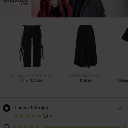
Adviesprijs
Vanaf
€ 89,99
Adviesprijs
€ 59,99
€ 75,99
€ 53,99
Advies
Vanaf
1 beoordelingen
5
1