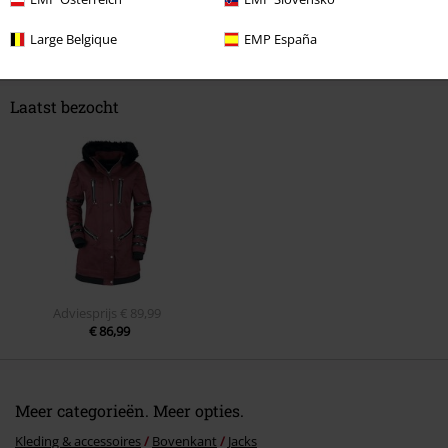
Opmerking
Large Belgique
EMP España
Laatst bezocht
Commentaar versturen
Adviesprijs
€ 89,99
€ 86,99
Meer categorieën. Meer opties.
Kleding & accessoires
Bovenkant
Jacks