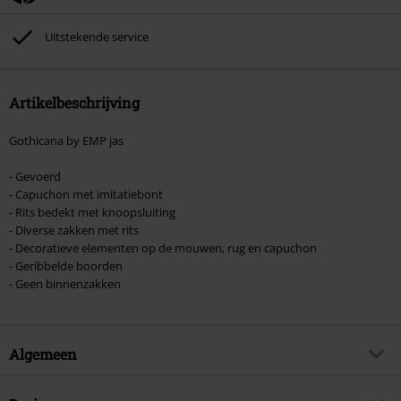
tickets, Rammstein, (Till) Lindemann, Böhse Onkelz, Broilers, Die Ärzte, Die
Toten Hosen, Metality, cadeaubonnen en artikelen met een inbegrepen
Uitstekende service
donatie zijn uitgesloten van de korting.
Artikelbeschrijving
Gothicana by EMP jas
- Gevoerd
- Capuchon met imitatiebont
- Rits bedekt met knoopsluiting
- Diverse zakken met rits
- Decoratieve elementen op de mouwen, rug en capuchon
- Geribbelde boorden
- Geen binnenzakken
Algemeen
Artikelnr.
525281