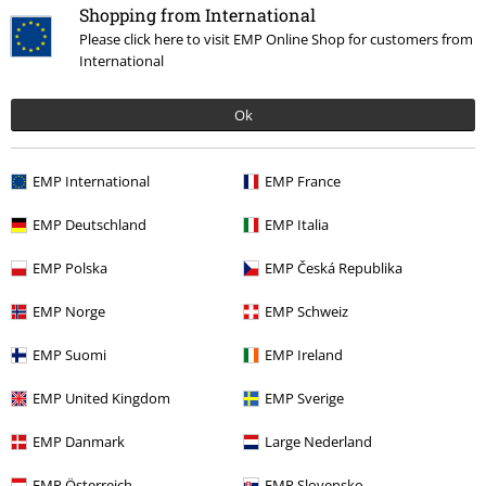
Shopping from International
Lengte in meter (bijv. 1,78): 1.72
Please click here to visit EMP Online Shop for customers from
Bestelde maat: L
International
Gave jas!
Wilde graag eens een andere winterjas, ben heel blij met deze, mooi
Ok
lang sluit goed aan en de maat is precies goed.
EMP International
EMP France
EMP Deutschland
EMP Italia
Breedte
EMP Polska
EMP Česká Republika
Te nauw
Perfect
Te wijd
Lengte
EMP Norge
EMP Schweiz
Te kort
Perfect
Te lang
EMP Suomi
EMP Ireland
Geverifieerde recensie
EMP United Kingdom
EMP Sverige
Heeft deze recensie je geholpen?
EMP Danmark
Large Nederland
EMP Österreich
EMP Slovensko