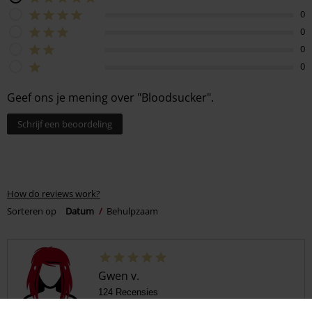
0
0
0
0
Geef ons je mening over "Bloodsucker".
Schrijf een beoordeling
How do reviews work?
Sorteren op
Datum
Behulpzaam
Gwen v.
124 Recensies
Gepost op: vrijdag, 24 mei 2024