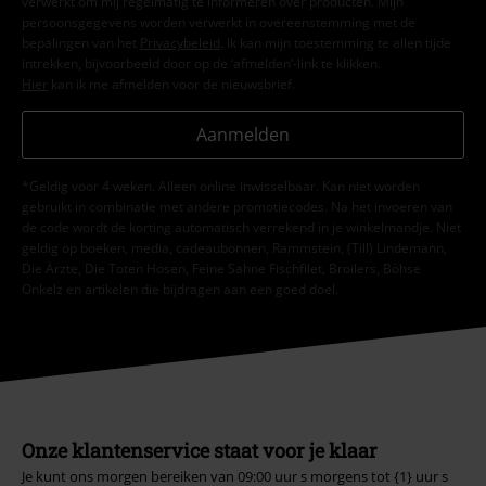
verwerkt om mij regelmatig te informeren over producten. Mijn
persoonsgegevens worden verwerkt in overeenstemming met de
bepalingen van het
Privacybeleid
. Ik kan mijn toestemming te allen tijde
intrekken, bijvoorbeeld door op de ‘afmelden’-link te klikken.
Hier
kan ik me afmelden voor de nieuwsbrief.
Aanmelden
*Geldig voor 4 weken. Alleen online inwisselbaar. Kan niet worden
gebruikt in combinatie met andere promotiecodes. Na het invoeren van
de code wordt de korting automatisch verrekend in je winkelmandje. Niet
geldig op boeken, media, cadeaubonnen, Rammstein, (Till) Lindemann,
Die Ärzte, Die Toten Hosen, Feine Sahne Fischfilet, Broilers, Böhse
Onkelz en artikelen die bijdragen aan een goed doel.
Onze klantenservice staat voor je klaar
Je kunt ons morgen bereiken van 09:00 uur s morgens tot {1} uur s