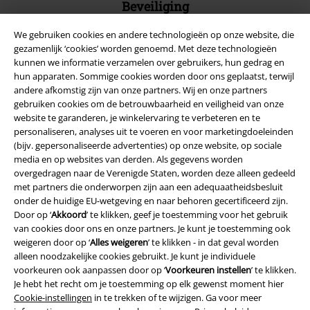
Beveiliging
We gebruiken cookies en andere technologieën op onze website, die
gezamenlijk ‘cookies’ worden genoemd. Met deze technologieën
kunnen we informatie verzamelen over gebruikers, hun gedrag en
hun apparaten. Sommige cookies worden door ons geplaatst, terwijl
andere afkomstig zijn van onze partners. Wij en onze partners
gebruiken cookies om de betrouwbaarheid en veiligheid van onze
website te garanderen, je winkelervaring te verbeteren en te
personaliseren, analyses uit te voeren en voor marketingdoeleinden
(bijv. gepersonaliseerde advertenties) op onze website, op sociale
media en op websites van derden. Als gegevens worden
overgedragen naar de Verenigde Staten, worden deze alleen gedeeld
met partners die onderworpen zijn aan een adequaatheidsbesluit
onder de huidige EU-wetgeving en naar behoren gecertificeerd zijn.
Legal
Door op ‘
Akkoord
’ te klikken, geef je toestemming voor het gebruik
van cookies door ons en onze partners. Je kunt je toestemming ook
Algemene Voorwaarden
weigeren door op ‘
Alles weigeren
’ te klikken - in dat geval worden
alleen noodzakelijke cookies gebruikt. Je kunt je individuele
Bedrijfsgegevens
voorkeuren ook aanpassen door op ‘
Voorkeuren instellen
’ te klikken.
Je hebt het recht om je toestemming op elk gewenst moment hier
Privacyverklaring
Cookie-instellingen
in te trekken of te wijzigen. Ga voor meer