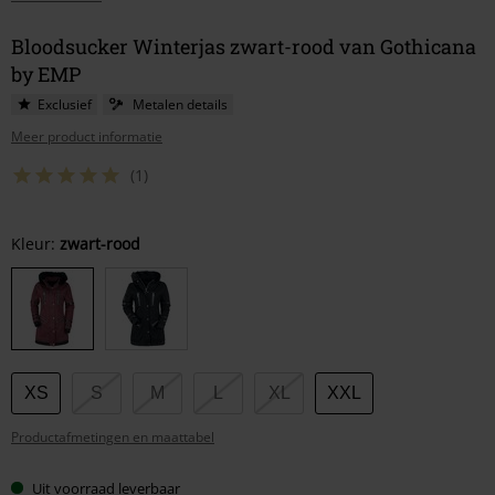
Bloodsucker Winterjas zwart-rood van Gothicana
by EMP
Exclusief
Metalen details
Meer product informatie
(1)
Kies
Kleur:
zwart-rood
je
maat
XS
S
M
L
XL
XXL
Productafmetingen en maattabel
Uit voorraad leverbaar