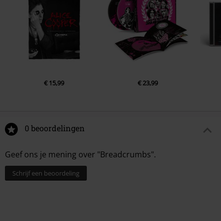
6.
Sister Anne
7.
Don't give up
8.
Go man go (Live)
€ 15,99
€ 23,99
0 beoordelingen
Geef ons je mening over "Breadcrumbs".
Schrijf een beoordeling