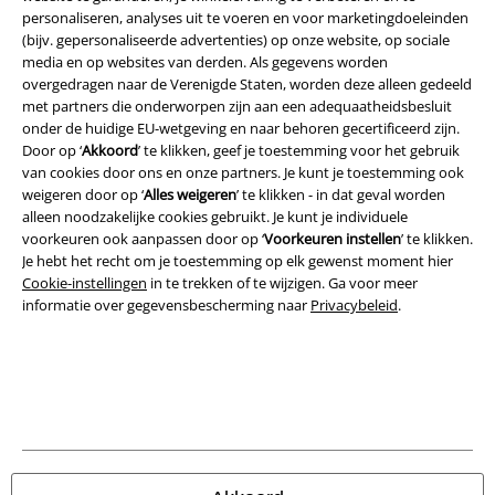
personaliseren, analyses uit te voeren en voor marketingdoeleinden
(bijv. gepersonaliseerde advertenties) op onze website, op sociale
media en op websites van derden. Als gegevens worden
Legal
overgedragen naar de Verenigde Staten, worden deze alleen gedeeld
met partners die onderworpen zijn aan een adequaatheidsbesluit
Algemene Voorwaarden
onder de huidige EU-wetgeving en naar behoren gecertificeerd zijn.
Door op ‘
Akkoord
’ te klikken, geef je toestemming voor het gebruik
Bedrijfsgegevens
van cookies door ons en onze partners. Je kunt je toestemming ook
weigeren door op ‘
Alles weigeren
’ te klikken - in dat geval worden
Privacyverklaring
alleen noodzakelijke cookies gebruikt. Je kunt je individuele
voorkeuren ook aanpassen door op ‘
Voorkeuren instellen
’ te klikken.
Verklaring van conformiteit
Je hebt het recht om je toestemming op elk gewenst moment hier
Cookie-instellingen
in te trekken of te wijzigen. Ga voor meer
informatie over gegevensbescherming naar
Privacybeleid
.
Informatie over toegankelijkheid
Cookie-instellingen
Annuleer bestelling
Alle prijzen incl.
wettelijke BTW
© 1986-2026 Large Popmerchandising B.V.