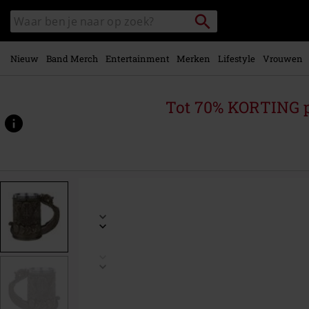
Overslaan
Packstation
Zoek
naar
zoeken
in
hoofdinhoud
catalogus
Nieuw
Band Merch
Entertainment
Merken
Lifestyle
Vrouwen
Tot 70% KORTING 
https://www.large.nl/p/bronze-
drakkar-
viking/455819St.html