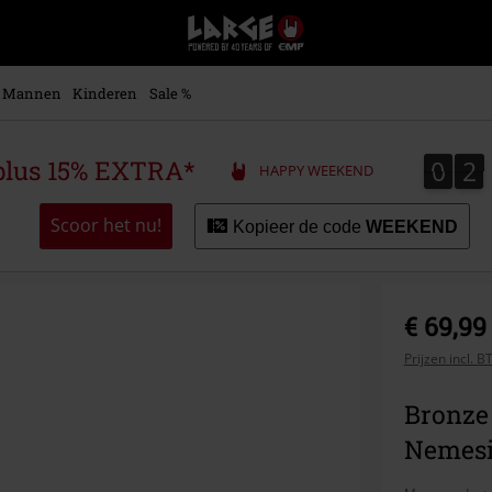
Large
–
Muziek-,
entertainment-,
Mannen
Kinderen
Sale %
en
gaming-
merch
0
2
0
2
plus 15% EXTRA*
HAPPY WEEKEND
+
alternatieve
kleding
Scoor het nu!
Kopieer de code
WEEKEND
€ 69,99
Prijzen incl. 
Bronze
Nemes