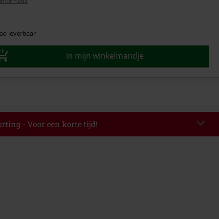
informatie
ad leverbaar
In mijn winkelmandje
rting - Voor een korte tijd!
EKEND
Kopieer de code
-08-2026
elwaarde € 49.99.
de hebt ingevoerd, wordt de korting automatisch verrekend in je
mbineerd worden met andere kortingscodes. Boeken, media, tickets,