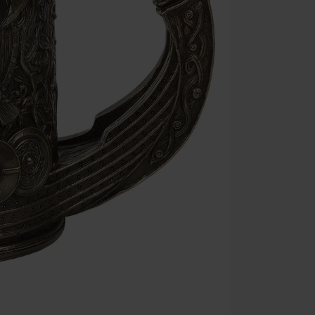
Rammstein, (Ti
cadeaubonnen e