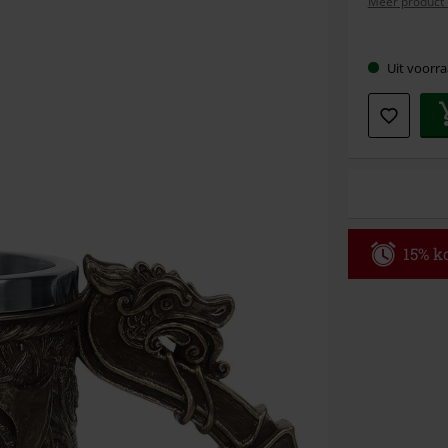
Meer product 
Kies
Uit voorra
je
maat
15% ko
Code
WE
Geldig t/m 09
Minimale best
Zodra je de co
winkelmandje.
Kan niet geco