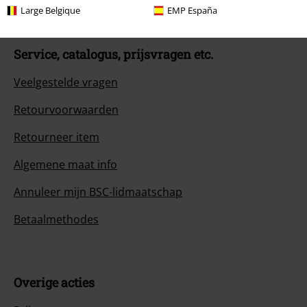
Large Belgique
EMP España
Service, catalogus, prijsvragen etc.
Veelgestelde vragen
Retourvoorwaarden
Retourneer item
Algemene maat info
Annuleer mijn BSC-lidmaatschap
Betaalmethodes
Overige acties