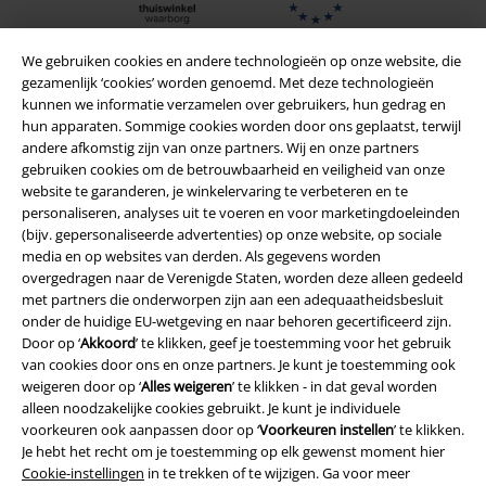
We gebruiken cookies en andere technologieën op onze website, die
gezamenlijk ‘cookies’ worden genoemd. Met deze technologieën
kunnen we informatie verzamelen over gebruikers, hun gedrag en
hun apparaten. Sommige cookies worden door ons geplaatst, terwijl
andere afkomstig zijn van onze partners. Wij en onze partners
gebruiken cookies om de betrouwbaarheid en veiligheid van onze
website te garanderen, je winkelervaring te verbeteren en te
personaliseren, analyses uit te voeren en voor marketingdoeleinden
(bijv. gepersonaliseerde advertenties) op onze website, op sociale
media en op websites van derden. Als gegevens worden
Legal
overgedragen naar de Verenigde Staten, worden deze alleen gedeeld
Algemene Voorwaarden
met partners die onderworpen zijn aan een adequaatheidsbesluit
onder de huidige EU-wetgeving en naar behoren gecertificeerd zijn.
Door op ‘
Akkoord
’ te klikken, geef je toestemming voor het gebruik
Bedrijfsgegevens
van cookies door ons en onze partners. Je kunt je toestemming ook
weigeren door op ‘
Alles weigeren
’ te klikken - in dat geval worden
Privacyverklaring
alleen noodzakelijke cookies gebruikt. Je kunt je individuele
voorkeuren ook aanpassen door op ‘
Voorkeuren instellen
’ te klikken.
Verklaring van conformiteit
Je hebt het recht om je toestemming op elk gewenst moment hier
Cookie-instellingen
in te trekken of te wijzigen. Ga voor meer