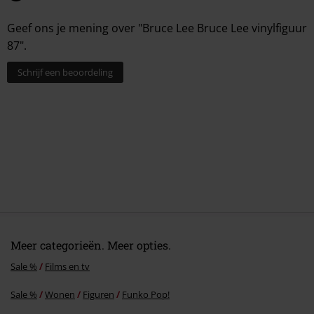
1077 XV Amsterdam
Netherlands
Geef ons je mening over "Bruce Lee Bruce Lee vinylfiguur
www.funko.com
87".
Schrijf een beoordeling
Meer categorieën. Meer opties.
Sale %
Films en tv
Sale %
Wonen
Figuren
Funko Pop!