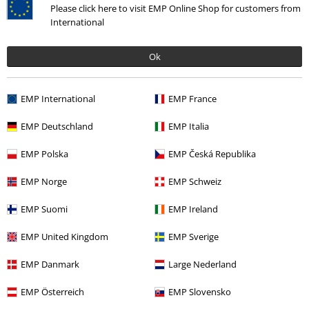
Please click here to visit EMP Online Shop for customers from
Hier
kan ik me afmelden voor de nieuwsbrief.
International
Aanmelden
Ok
*Geldig voor 4 weken. Alleen online inwisselbaar. Kan niet worden
gebruikt in combinatie met andere promotiecodes. Na het invoeren van
EMP International
EMP France
de code wordt de korting automatisch verrekend in je winkelmandje. Niet
geldig op boeken, media, cadeaubonnen, Rammstein, (Till) Lindemann,
EMP Deutschland
EMP Italia
Die Ärzte, Die Toten Hosen, Feine Sahne Fischfilet, Broilers, Böhse
Onkelz en artikelen die bijdragen aan een goed doel.
EMP Polska
EMP Česká Republika
EMP Norge
EMP Schweiz
EMP Suomi
EMP Ireland
EMP United Kingdom
EMP Sverige
Onze klantenservice staat voor je klaar
Je kunt ons morgen bereiken van 09:00 uur s morgens tot {1} uur s
EMP Danmark
Large Nederland
middags.
Meer informatie
EMP Österreich
EMP Slovensko
Begin chat