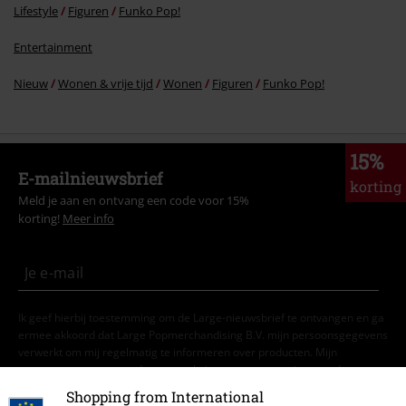
Lifestyle
Figuren
Funko Pop!
Entertainment
Nieuw
Wonen & vrije tijd
Wonen
Figuren
Funko Pop!
15%
E-mailnieuwsbrief
korting
Meld je aan en ontvang een code voor 15%
korting!
Meer info
Ik geef hierbij toestemming om de Large-nieuwsbrief te ontvangen en ga
ermee akkoord dat Large Popmerchandising B.V. mijn persoonsgegevens
verwerkt om mij regelmatig te informeren over producten. Mijn
persoonsgegevens worden verwerkt in overeenstemming met de
bepalingen van het
Privacybeleid
. Ik kan mijn toestemming te allen tijde
Shopping from International
intrekken, bijvoorbeeld door op de ‘afmelden’-link te klikken.