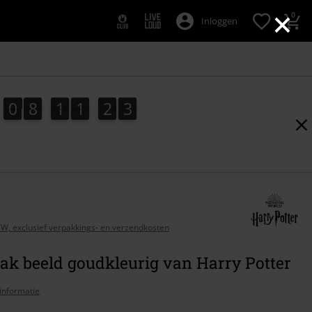
×
0
Inloggen
0
8
1
1
2
1
0
8
1
1
2
1
3
BTW, exclusief verpakkings- en verzendkosten
ak beeld goudkleurig van Harry Potter
informatie