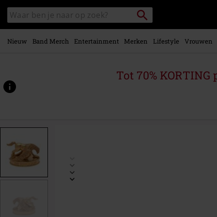
Overslaan
Packstation
Zoek
naar
zoeken
in
hoofdinhoud
catalogus
Nieuw
Band Merch
Entertainment
Merken
Lifestyle
Vrouwen
Tot 70% KORTING 
https://www.large.nl/p/buckbeak/589680St.html