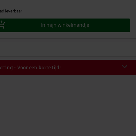
ad leverbaar
In mijn winkelmandje
rting - Voor een korte tijd!
EKEND
Kopieer de code
-08-2026
elwaarde € 49.99.
de hebt ingevoerd, wordt de korting automatisch verrekend in je
mbineerd worden met andere kortingscodes. Boeken, media, tickets,
ll) Lindemann, Böhse Onkelz, Broilers, Die Ärzte, Die Toten Hosen, Metality,
n artikelen met een inbegrepen donatie zijn uitgesloten van de korting.