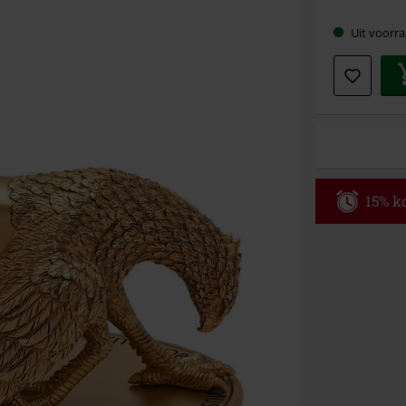
Kies
Uit voorra
je
maat
15% ko
Code
WE
Geldig t/m 09
Minimale best
Zodra je de co
winkelmandje.
Kan niet geco
Rammstein, (Ti
cadeaubonnen e