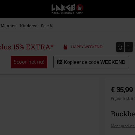
Large
–
Muziek-,
entertainment-,
Mannen
Kinderen
Sale %
en
gaming-
merch
0
1
0
1
plus 15% EXTRA*
HAPPY WEEKEND
+
alternatieve
kleding
Scoor het nu!
Kopieer de code
WEEKEND
€ 35,99
Prijzen incl. 
Buckbe
Meer product 