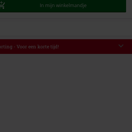
In mijn winkelmandje
rting - Voor een korte tijd!
EKEND
Kopieer de code
-08-2026
elwaarde € 49.99.
de hebt ingevoerd, wordt de korting automatisch verrekend in je
mbineerd worden met andere kortingscodes. Boeken, media, tickets,
ll) Lindemann, Böhse Onkelz, Broilers, Die Ärzte, Die Toten Hosen, Metality,
n artikelen met een inbegrepen donatie zijn uitgesloten van de korting.