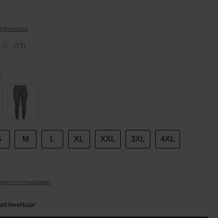
informatie
(17)
t
S
M
L
XL
XXL
3XL
4XL
ngen en maattabel
ad leverbaar