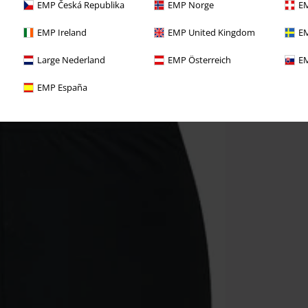
EMP Česká Republika
EMP Norge
EM
EMP Ireland
EMP United Kingdom
EM
Large Nederland
EMP Österreich
EM
EMP España