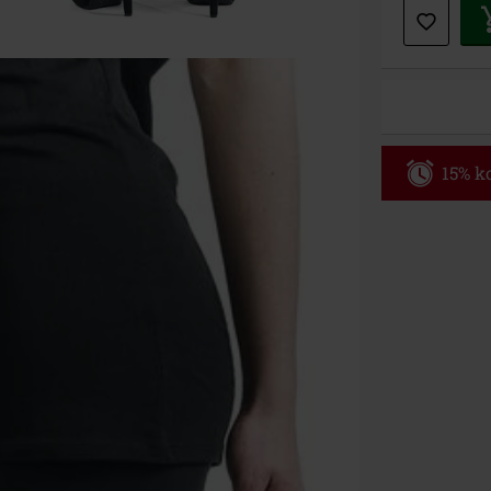
15% ko
Code
WE
Geldig t/m 09
Minimale best
Zodra je de co
winkelmandje.
Kan niet geco
Rammstein, (Ti
cadeaubonnen e