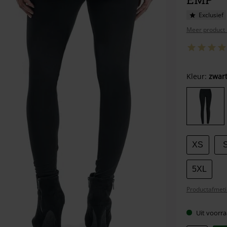
Exclusief
Meer product 
Kies
Kleur:
zwar
je
maat
XS
5XL
Productafmeti
Uit voorra