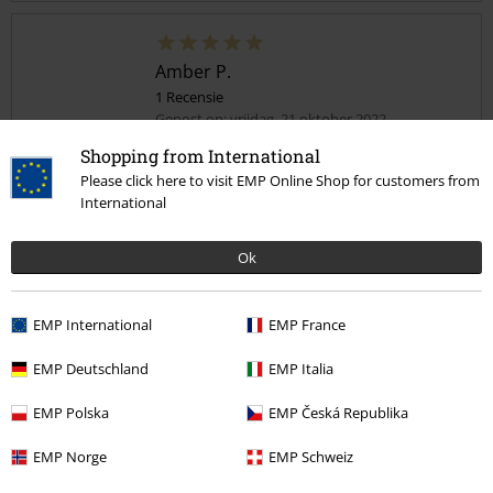
Amber P.
1 Recensie
Gepost op: vrijdag, 21 oktober 2022
Shopping from International
Gypsy wearing
Please click here to visit EMP Online Shop for customers from
It soothing me perfectly!!!! No any complaining about that perfectly
Commentaar versturen
International
Ok
EMP International
EMP France
Kwaliteit
5
EMP Deutschland
EMP Italia
Ontwerp
5
Pasvorm
EMP Polska
EMP Česká Republika
5
Breedte
EMP Norge
EMP Schweiz
Te nauw
Perfect
Te wijd