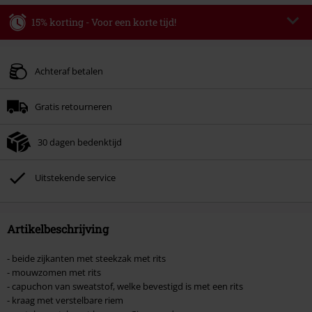
15% korting - Voor een korte tijd!
Code
WEEKEND
Kopieer de code
Geldig t/m 09-08-2026
Achteraf betalen
Minimale bestelwaarde € 49.99.
Gratis retourneren
Zodra je de code hebt ingevoerd, wordt de korting automatisch verrekend in
je winkelmandje.
30 dagen bedenktijd
Kan niet gecombineerd worden met andere kortingscodes. Boeken, media,
tickets, Rammstein, (Till) Lindemann, Böhse Onkelz, Broilers, Die Ärzte, Die
Toten Hosen, Metality, cadeaubonnen en artikelen met een inbegrepen
Uitstekende service
donatie zijn uitgesloten van de korting.
Artikelbeschrijving
- beide zijkanten met steekzak met rits
- mouwzomen met rits
- capuchon van sweatstof, welke bevestigd is met een rits
- kraag met verstelbare riem