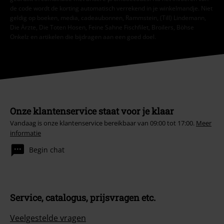
de code wordt de korting automatisch verrekend in je winkelmandje. Niet
geldig op boeken, media, cadeaubonnen, Rammstein, (Till) Lindemann,
Die Ärzte, Die Toten Hosen, Feine Sahne Fischfilet, Broilers, Böhse
Onkelz en artikelen die bijdragen aan een goed doel.
Onze klantenservice staat voor je klaar
Vandaag is onze klantenservice bereikbaar van 09:00 tot 17:00.
Meer
informatie
Begin chat
Service, catalogus, prijsvragen etc.
Veelgestelde vragen