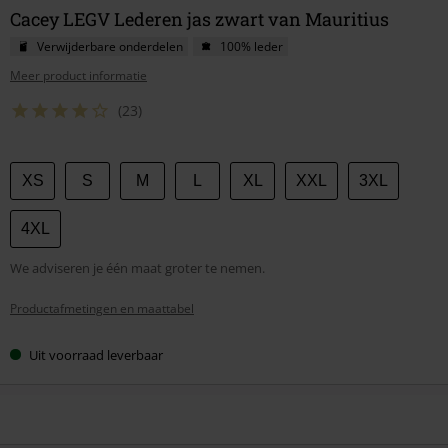
Cacey LEGV Lederen jas zwart van Mauritius
Verwijderbare onderdelen
100% leder
Meer product informatie
(23)
Kies
XS
S
M
L
XL
XXL
3XL
je
maat
4XL
We adviseren je één maat groter te nemen.
Productafmetingen en maattabel
Uit voorraad leverbaar