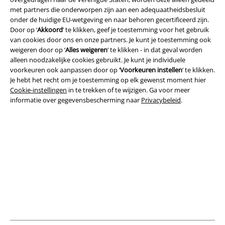
met partners die onderworpen zijn aan een adequaatheidsbesluit
onder de huidige EU-wetgeving en naar behoren gecertificeerd zijn.
Door op ‘
Akkoord
’ te klikken, geef je toestemming voor het gebruik
van cookies door ons en onze partners. Je kunt je toestemming ook
weigeren door op ‘
Alles weigeren
’ te klikken - in dat geval worden
Legal
alleen noodzakelijke cookies gebruikt. Je kunt je individuele
voorkeuren ook aanpassen door op ‘
Voorkeuren instellen
’ te klikken.
Algemene Voorwaarden
Je hebt het recht om je toestemming op elk gewenst moment hier
Cookie-instellingen
in te trekken of te wijzigen. Ga voor meer
Bedrijfsgegevens
informatie over gegevensbescherming naar
Privacybeleid
.
Privacyverklaring
Verklaring van conformiteit
Informatie over toegankelijkheid
Cookie-instellingen
Annuleer bestelling