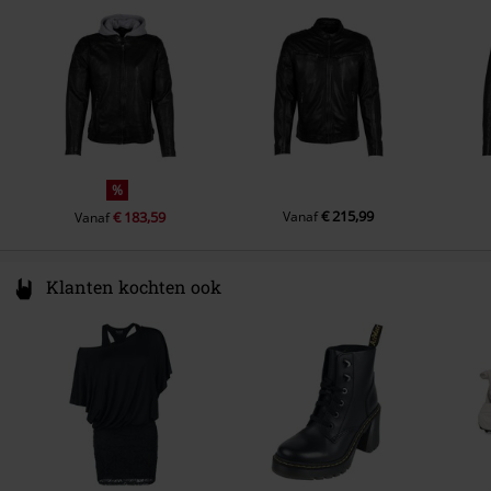
Germany
Mouwvoering
100% polyester
shop@mauritius.de
Hood material
55% katoen, 45% polyester
Ander materiaal
Mouwvoering: 100% polyester
%
€ 215,99
€ 183,59
Vanaf
Vanaf
Klanten kochten ook