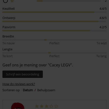
2
Kwaliteit
4.4/5
Ontwerp
4.6/5
Pasvorm
4.2/5
Breedte
Te nauw
Perfect
Te wijd
Lengte
Te kort
Perfect
Te lang
Geef ons je mening over "Cacey LEGV".
Schrijf een beoordeling
How do reviews work?
Sorteren op
Datum
Behulpzaam