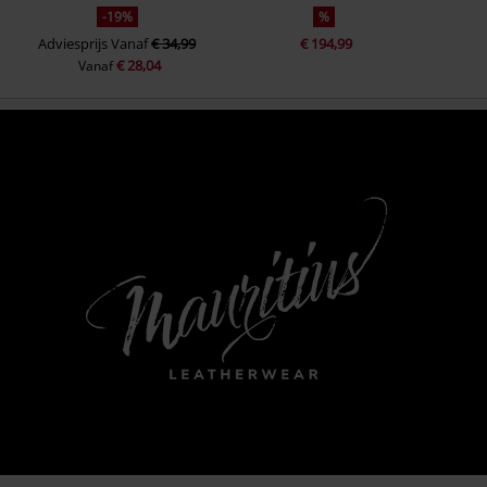
-19%
%
Adviesprijs
Vanaf
€ 34,99
€ 194,99
€ 28,04
Vanaf