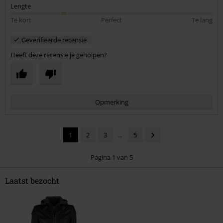
Lengte
Te kort
Perfect
Te lang
Geverifieerde recensie
Heeft deze recensie je geholpen?
Opmerking
1
2
3
...
5
Pagina 1 van 5
Laatst bezocht
Commentaar versturen