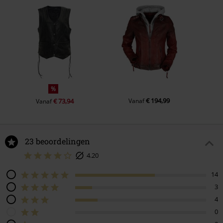
%
€ 194,99
€ 73,94
Vanaf
Vanaf
23 beoordelingen
4.20
14
3
4
0