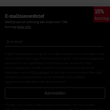
15%
E-mailnieuwsbrief
korting
Meld je aan en ontvang een code voor 15%
korting!
Meer info
Ik geef hierbij toestemming om de Large-nieuwsbrief te ontvangen en ga
ermee akkoord dat Large Popmerchandising B.V. mijn persoonsgegevens
verwerkt om mij regelmatig te informeren over producten. Mijn
persoonsgegevens worden verwerkt in overeenstemming met de
bepalingen van het
Privacybeleid
. Ik kan mijn toestemming te allen tijde
intrekken, bijvoorbeeld door op de ‘afmelden’-link te klikken.
Hier
kan ik me afmelden voor de nieuwsbrief.
Aanmelden
*Geldig voor 4 weken. Alleen online inwisselbaar. Kan niet worden
gebruikt in combinatie met andere promotiecodes. Na het invoeren van