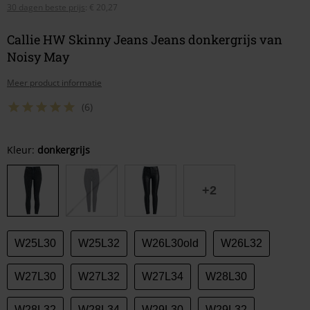
30 dagen beste prijs
:
€ 20,27
Callie HW Skinny Jeans Jeans donkergrijs van
Noisy May
Meer product informatie
(6)
Kies
Kleur:
donkergrijs
je
maat
+2
W25L30
W25L32
W26L30old
W26L32
W27L30
W27L32
W27L34
W28L30
W28L32
W28L34
W29L30
W29L32