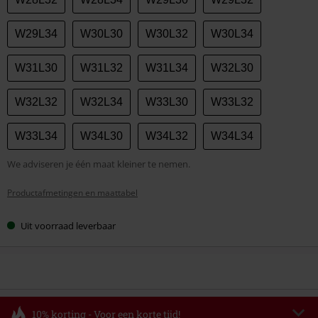
W29L34
W30L30
W30L32
W30L34
W31L30
W31L32
W31L34
W32L30
W32L32
W32L34
W33L30
W33L32
W33L34
W34L30
W34L32
W34L34
We adviseren je één maat kleiner te nemen.
Productafmetingen en maattabel
Uit voorraad leverbaar
10% korting - Voor een korte tijd!