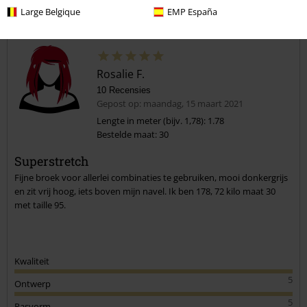
Large Belgique
EMP España
Opmerking
Rosalie F.
10 Recensies
Gepost op: maandag, 15 maart 2021
Lengte in meter (bijv. 1,78): 1.78
Bestelde maat: 30
Commentaar versturen
Superstretch
Fijne broek voor allerlei combinaties te gebruiken, mooi donkergrijs
en zit vrij hoog, iets boven mijn navel. Ik ben 178, 72 kilo maat 30
met taille 95.
Kwaliteit
5
Ontwerp
5
Pasvorm