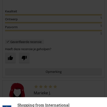
Kwaliteit
5
Ontwerp
5
Pasvorm
5
Geverifieerde recensie
Heeft deze recensie je geholpen?
Opmerking
Marieke J.
7 Recensies
Gepost op: donderdag, 15 april 2021
Shopping from International