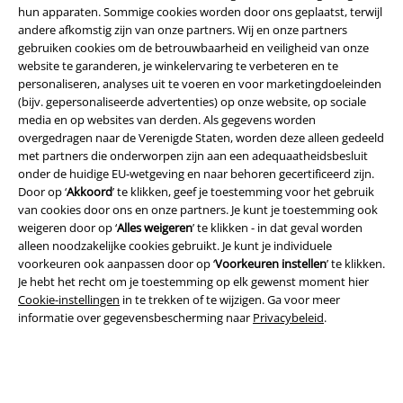
hun apparaten. Sommige cookies worden door ons geplaatst, terwijl
andere afkomstig zijn van onze partners. Wij en onze partners
gebruiken cookies om de betrouwbaarheid en veiligheid van onze
website te garanderen, je winkelervaring te verbeteren en te
personaliseren, analyses uit te voeren en voor marketingdoeleinden
(bijv. gepersonaliseerde advertenties) op onze website, op sociale
media en op websites van derden. Als gegevens worden
overgedragen naar de Verenigde Staten, worden deze alleen gedeeld
met partners die onderworpen zijn aan een adequaatheidsbesluit
onder de huidige EU-wetgeving en naar behoren gecertificeerd zijn.
Door op ‘
Akkoord
’ te klikken, geef je toestemming voor het gebruik
van cookies door ons en onze partners. Je kunt je toestemming ook
weigeren door op ‘
Alles weigeren
’ te klikken - in dat geval worden
Legal
alleen noodzakelijke cookies gebruikt. Je kunt je individuele
voorkeuren ook aanpassen door op ‘
Voorkeuren instellen
’ te klikken.
Algemene Voorwaarden
Je hebt het recht om je toestemming op elk gewenst moment hier
Cookie-instellingen
in te trekken of te wijzigen. Ga voor meer
Bedrijfsgegevens
informatie over gegevensbescherming naar
Privacybeleid
.
Privacyverklaring
Verklaring van conformiteit