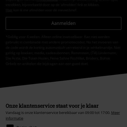
intrekken, bijvoorbeeld door op de ‘afmelden’-link te klikken.
Hier
kan ik me afmelden voor de nieuwsbrief.
Aanmelden
*Geldig voor 4 weken. Alleen online inwisselbaar. Kan niet worden
gebruikt in combinatie met andere promotiecodes. Na het invoeren van
de code wordt de korting automatisch verrekend in je winkelmandje. Niet
geldig op boeken, media, cadeaubonnen, Rammstein, (Till) Lindemann,
Die Ärzte, Die Toten Hosen, Feine Sahne Fischfilet, Broilers, Böhse
Onkelz en artikelen die bijdragen aan een goed doel.
Onze klantenservice staat voor je klaar
Vandaag is onze klantenservice bereikbaar van 09:00 tot 17:00.
Meer
informatie