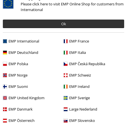
Lengte in meter (bijv. 1,78): 1.76
Please click here to visit EMP Online Shop for customers from
Bestelde maat: 30
International
Commentaar versturen
Fijne broek
Ok
Fijne broek , erg zachte fijne stof en lekker skinny.
De maatfinder had bij mij maat 30 gezegd maar die was mij aan de
grote kant dus toch maar geruild voor een 29.
EMP International
EMP France
EMP Deutschland
EMP Italia
Kwaliteit
EMP Polska
EMP Česká Republika
5
Ontwerp
EMP Norge
EMP Schweiz
5
Pasvorm
EMP Suomi
EMP Ireland
3
Geverifieerde recensie
EMP United Kingdom
EMP Sverige
Heeft deze recensie je geholpen?
EMP Danmark
Large Nederland
EMP Österreich
EMP Slovensko