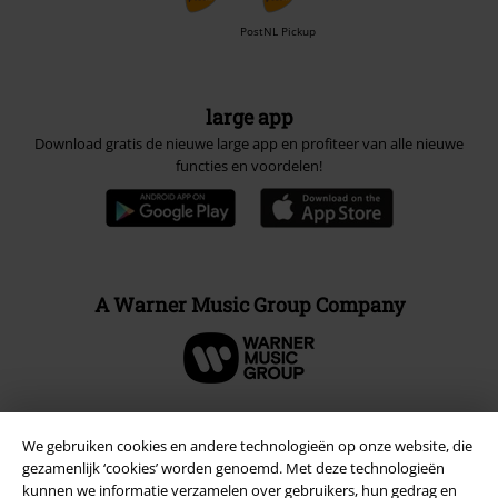
PostNL Pickup
large app
Download gratis de nieuwe large app en profiteer van alle nieuwe
functies en voordelen!
A Warner Music Group Company
We gebruiken cookies en andere technologieën op onze website, die
Beveiliging
gezamenlijk ‘cookies’ worden genoemd. Met deze technologieën
kunnen we informatie verzamelen over gebruikers, hun gedrag en