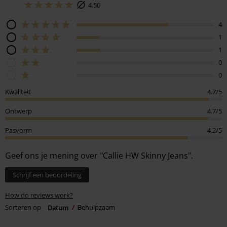
4.50
4
1
1
0
0
Kwaliteit
4.7/5
Ontwerp
4.7/5
Pasvorm
4.2/5
Geef ons je mening over "Callie HW Skinny Jeans".
Schrijf een beoordeling
How do reviews work?
Sorteren op
Datum
Behulpzaam