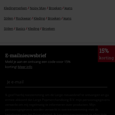
Kledingmerken
Noisy May
Broeken
Jeans
Stijlen
Rockwear
Kleding
Broeken
Jeans
Stijlen
Basics
Kleding
Broeken
15%
E-mailnieuwsbrief
korting
Meld je aan en ontvang een code voor 15%
korting!
Meer info
Ik geef hierbij toestemming om de Large-nieuwsbrief te ontvangen en ga
ermee akkoord dat Large Popmerchandising B.V. mijn persoonsgegevens
verwerkt om mij regelmatig te informeren over producten. Mijn
persoonsgegevens worden verwerkt in overeenstemming met de
bepalingen van het
Privacybeleid
. Ik kan mijn toestemming te allen tijde