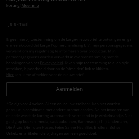
korting!
Meer info
Ik geef hierbij toestemming om de Large-nieuwsbrief te ontvangen en ga
ermee akkoord dat Large Popmerchandising B.V. mijn persoonsgegevens
verwerkt om mij regelmatig te informeren over producten. Mijn
persoonsgegevens worden verwerkt in overeenstemming met de
bepalingen van het
Privacybeleid
. Ik kan mijn toestemming te allen tijde
intrekken, bijvoorbeeld door op de ‘afmelden’-link te klikken.
Hier
kan ik me afmelden voor de nieuwsbrief.
Aanmelden
*Geldig voor 4 weken. Alleen online inwisselbaar. Kan niet worden
gebruikt in combinatie met andere promotiecodes. Na het invoeren van
de code wordt de korting automatisch verrekend in je winkelmandje. Niet
geldig op boeken, media, cadeaubonnen, Rammstein, (Till) Lindemann,
Die Ärzte, Die Toten Hosen, Feine Sahne Fischfilet, Broilers, Böhse
Onkelz en artikelen die bijdragen aan een goed doel.