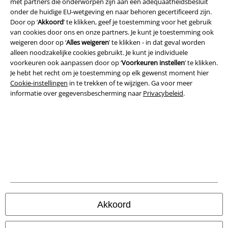
met partners die onderworpen zijn aan een adequaatheidsbesluit
Legal
onder de huidige EU-wetgeving en naar behoren gecertificeerd zijn.
Door op ‘
Akkoord
’ te klikken, geef je toestemming voor het gebruik
Algemene Voorwaarden
van cookies door ons en onze partners. Je kunt je toestemming ook
weigeren door op ‘
Alles weigeren
’ te klikken - in dat geval worden
Bedrijfsgegevens
alleen noodzakelijke cookies gebruikt. Je kunt je individuele
voorkeuren ook aanpassen door op ‘
Voorkeuren instellen
’ te klikken.
Privacyverklaring
Je hebt het recht om je toestemming op elk gewenst moment hier
Cookie-instellingen
in te trekken of te wijzigen. Ga voor meer
informatie over gegevensbescherming naar
Privacybeleid
.
Verklaring van conformiteit
Informatie over toegankelijkheid
Cookie-instellingen
Annuleer bestelling
Alle prijzen incl.
wettelijke BTW
© 1986-2026 Large Popmerchandising B.V.
Akkoord