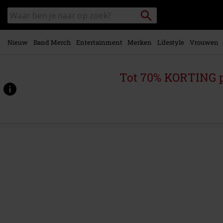
Overslaan
Packstation
Zoek
naar
zoeken
in
hoofdinhoud
catalogus
Nieuw
Band Merch
Entertainment
Merken
Lifestyle
Vrouwen
Tot 70% KORTING 
https://www.large.nl/p/cause-
of-
death/396174St.html