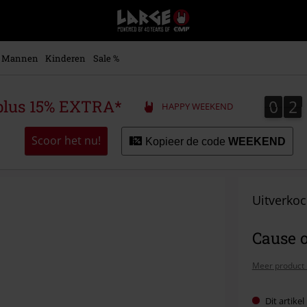
Large
–
Muziek-,
entertainment-,
Mannen
Kinderen
Sale %
en
gaming-
merch
0
2
0
2
plus 15% EXTRA*
HAPPY WEEKEND
+
alternatieve
kleding
Scoor het nu!
Kopieer de code
WEEKEND
Uitverkoc
Cause o
Meer product 
Dit artike