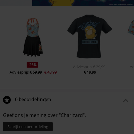
-26%
Adviesprijs
€ 29,99
Ad
Adviesprijs
€ 59,99
€ 43,99
€ 19,99
0 beoordelingen
Geef ons je mening over "Charizard".
Schrijf een beoordeling