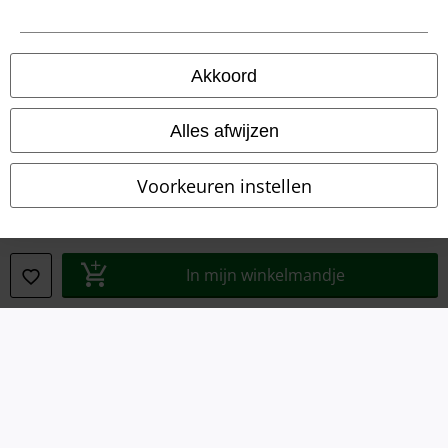
Algemene Voorwaarden
Bedrijfsgegevens
Akkoord
Privacyverklaring
Alles afwijzen
Verklaring van conformiteit
Voorkeuren instellen
Informatie over toegankelijkheid
Cookie-instellingen
In mijn winkelmandje
Annuleer bestelling
Alle prijzen incl.
wettelijke BTW
© 1986-2026 Large Popmerchandising B.V.