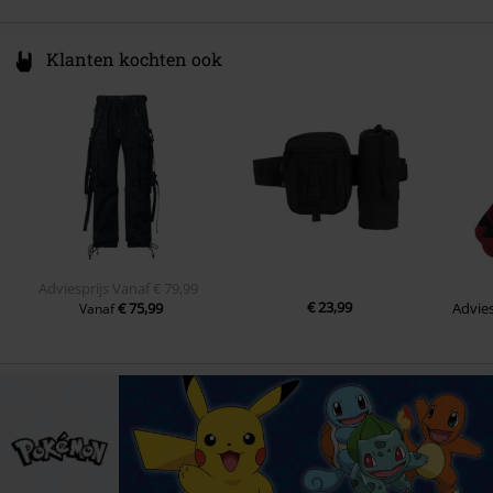
Klanten kochten ook
Adviesprijs
Vanaf
€ 79,99
€ 23,99
€ 75,99
Advies
Vanaf