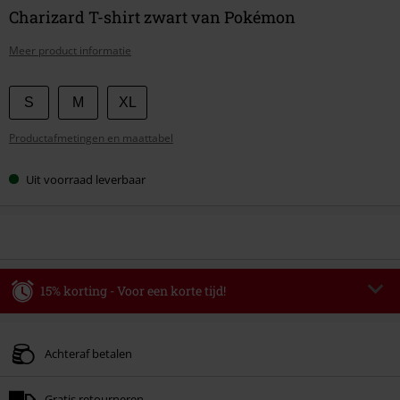
Charizard T-shirt zwart van Pokémon
Meer product informatie
Kies
S
M
XL
je
Productafmetingen en maattabel
maat
Uit voorraad leverbaar
15% korting - Voor een korte tijd!
Code
WEEKEND
Kopieer de code
Geldig t/m 09-08-2026
Achteraf betalen
Minimale bestelwaarde € 49.99.
Gratis retourneren