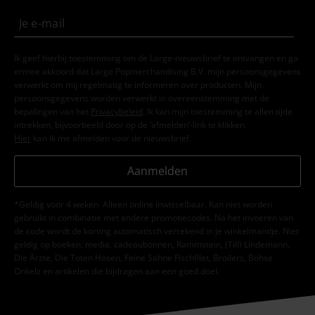
Ik geef hierbij toestemming om de Large-nieuwsbrief te ontvangen en ga
ermee akkoord dat Large Popmerchandising B.V. mijn persoonsgegevens
verwerkt om mij regelmatig te informeren over producten. Mijn
persoonsgegevens worden verwerkt in overeenstemming met de
bepalingen van het
Privacybeleid
. Ik kan mijn toestemming te allen tijde
intrekken, bijvoorbeeld door op de ‘afmelden’-link te klikken.
Hier
kan ik me afmelden voor de nieuwsbrief.
Aanmelden
*Geldig voor 4 weken. Alleen online inwisselbaar. Kan niet worden
gebruikt in combinatie met andere promotiecodes. Na het invoeren van
de code wordt de korting automatisch verrekend in je winkelmandje. Niet
geldig op boeken, media, cadeaubonnen, Rammstein, (Till) Lindemann,
Die Ärzte, Die Toten Hosen, Feine Sahne Fischfilet, Broilers, Böhse
Onkelz en artikelen die bijdragen aan een goed doel.