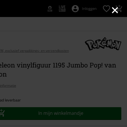
×
0
Inloggen
BTW, exclusief verpakkings- en verzendkosten
leon vinylfiguur 1195 Jumbo Pop! van
on
informatie
ad leverbaar
In mijn winkelmandje