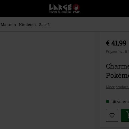
Large
–
Muziek-,
entertainment-,
Mannen
Kinderen
Sale %
en
gaming-
merch
€ 41,99
+
alternatieve
Prijzen incl. 
kleding
Charme
Pokém
Meer product 
Uit voorra