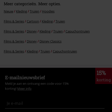
Meer categorieën. Meer opties.
Nieuw
Kleding
Truien
Hoodies
Films & Series
Cartoon
Kleding
Truien
Films & Series
Disney
Kleding
Truien
Capuchontruien
Films & Series
Disney
Disney Classics
Films & Series
Kleding
Truien
Capuchontruien
15%
E-mailnieuwsbrief
korting
Meld je aan en ontvang een code voor 15%
korting!
Meer info