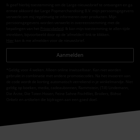
Ik geef hierbij toestemming om de Large-nieuwsbrief te ontvangen en ga
ermee akkoord dat Large Popmerchandising B.V. mijn persoonsgegevens
verwerkt om mij regelmatig te informeren over producten. Mijn
persoonsgegevens worden verwerkt in overeenstemming met de
bepalingen van het
Privacybeleid
. Ik kan mijn toestemming te allen tijde
intrekken, bijvoorbeeld door op de ‘afmelden’-link te klikken.
Hier
kan ik me afmelden voor de nieuwsbrief.
Aanmelden
*Geldig voor 4 weken. Alleen online inwisselbaar. Kan niet worden
gebruikt in combinatie met andere promotiecodes. Na het invoeren van
de code wordt de korting automatisch verrekend in je winkelmandje. Niet
geldig op boeken, media, cadeaubonnen, Rammstein, (Till) Lindemann,
Die Ärzte, Die Toten Hosen, Feine Sahne Fischfilet, Broilers, Böhse
Onkelz en artikelen die bijdragen aan een goed doel.