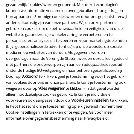
gezamenlijk ‘cookies’ worden genoemd. Met deze technologieën
kunnen we informatie verzamelen over gebruikers, hun gedrag en
Verzending
hun apparaten. Sommige cookies worden door ons geplaatst, terwijl
andere afkomstig zijn van onze partners. Wij en onze partners
gebruiken cookies om de betrouwbaarheid en veiligheid van onze
website te garanderen, je winkelervaring te verbeteren en te
PostNL Pickup
personaliseren, analyses uit te voeren en voor marketingdoeleinden
(bijv. gepersonaliseerde advertenties) op onze website, op sociale
media en op websites van derden. Als gegevens worden
overgedragen naar de Verenigde Staten, worden deze alleen gedeeld
large app
met partners die onderworpen zijn aan een adequaatheidsbesluit
Download gratis de nieuwe large app en profiteer van alle nieuwe
onder de huidige EU-wetgeving en naar behoren gecertificeerd zijn.
functies en voordelen!
Door op ‘
Akkoord
’ te klikken, geef je toestemming voor het gebruik
van cookies door ons en onze partners. Je kunt je toestemming ook
weigeren door op ‘
Alles weigeren
’ te klikken - in dat geval worden
alleen noodzakelijke cookies gebruikt. Je kunt je individuele
voorkeuren ook aanpassen door op ‘
Voorkeuren instellen
’ te klikken.
Je hebt het recht om je toestemming op elk gewenst moment hier
A Warner Music Group Company
Cookie-instellingen
in te trekken of te wijzigen. Ga voor meer
informatie over gegevensbescherming naar
Privacybeleid
.