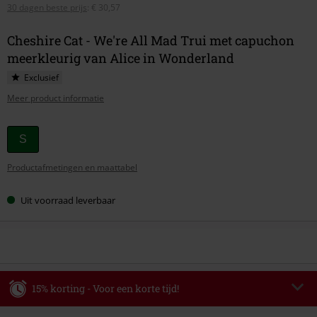
30 dagen beste prijs
:
€ 30,57
Cheshire Cat - We're All Mad Trui met capuchon
meerkleurig van Alice in Wonderland
Exclusief
Meer product informatie
Kies
S
je
Productafmetingen en maattabel
maat
Uit voorraad leverbaar
15% korting - Voor een korte tijd!
Code
WEEKEND
Kopieer de code