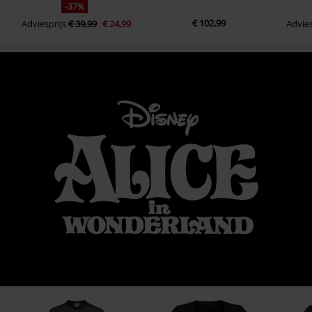
-37%
€ 102,99
Adviesprijs
€ 39,99
€ 24,99
Advies