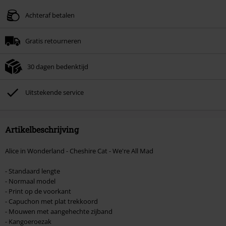
Geldig t/m 09-08-2026
Achteraf betalen
Minimale bestelwaarde € 49.99.
Gratis retourneren
Zodra je de code hebt ingevoerd, wordt de korting automatisch verrekend in
je winkelmandje.
30 dagen bedenktijd
Kan niet gecombineerd worden met andere kortingscodes. Boeken, media,
tickets, Rammstein, (Till) Lindemann, Böhse Onkelz, Broilers, Die Ärzte, Die
Toten Hosen, Metality, cadeaubonnen en artikelen met een inbegrepen
Uitstekende service
donatie zijn uitgesloten van de korting.
Artikelbeschrijving
Alice in Wonderland - Cheshire Cat - We're All Mad
- Standaard lengte
- Normaal model
- Print op de voorkant
- Capuchon met plat trekkoord
- Mouwen met aangehechte zijband
- Kangoeroezak