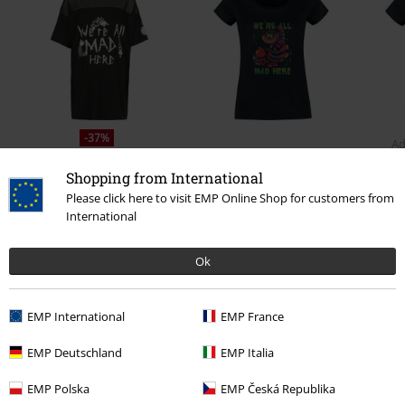
-37%
Ad
€ 19,99
Adviesprijs
Vanaf
€ 31,99
Shopping from International
€ 19,99
Vanaf
Please click here to visit EMP Online Shop for customers from
International
0 beoordelingen
Ok
Geef ons je mening over "Cheshire Cat - We're All Mad".
EMP International
EMP France
Schrijf een beoordeling
EMP Deutschland
EMP Italia
EMP Polska
EMP Česká Republika