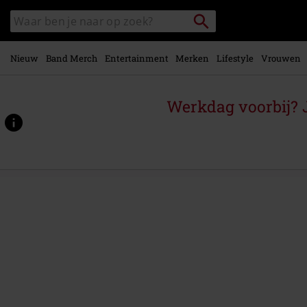
Overslaan
Packstation
Zoek
naar
zoeken
in
hoofdinhoud
catalogus
Nieuw
Band Merch
Entertainment
Merken
Lifestyle
Vrouwen
Werkdag voorbij? J
https://www.large.nl/p/christmas-
songs/596744St.html