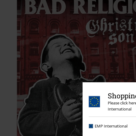
Shopping
Please click he
International
EMP International