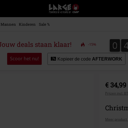
Large
–
Muziek-,
entertainment-,
Mannen
Kinderen
Sale %
en
gaming-
merch
0
0
ouw deals staan klaar!
-15%
+
alternatieve
kleding
Scoor het nu!
Kopieer de code
AFTERWORK
€ 34,99
Prijzen incl. 
Christ
Meer product 