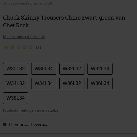
30 dagen beste prijs
:
€ 50,38
Chuck Skinny Trousers Chino zwart-groen van
Chet Rock
Meer product informatie
(1)
Kies
W30L32
W30L34
W32L32
W32L34
je
maat
W34L32
W34L34
W36L32
W36L34
W38L34
Productafmetingen en maattabel
Uit voorraad leverbaar