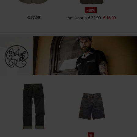
-48%
€ 97,99
Adviesprijs
€ 32,99
€ 16,99
%