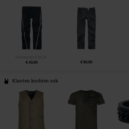
97688 Bad Kissingen
Germany
info@popsoda.co.uk
Adviesprijs
€ 56,24
€ 80,99
€ 43,99
Klanten kochten ook