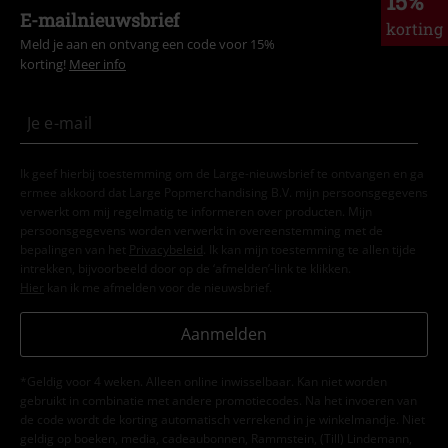
15%
E-mailnieuwsbrief
korting
Meld je aan en ontvang een code voor 15%
korting!
Meer info
Ik geef hierbij toestemming om de Large-nieuwsbrief te ontvangen en ga
ermee akkoord dat Large Popmerchandising B.V. mijn persoonsgegevens
verwerkt om mij regelmatig te informeren over producten. Mijn
persoonsgegevens worden verwerkt in overeenstemming met de
bepalingen van het
Privacybeleid
. Ik kan mijn toestemming te allen tijde
intrekken, bijvoorbeeld door op de ‘afmelden’-link te klikken.
Hier
kan ik me afmelden voor de nieuwsbrief.
Aanmelden
*Geldig voor 4 weken. Alleen online inwisselbaar. Kan niet worden
gebruikt in combinatie met andere promotiecodes. Na het invoeren van
de code wordt de korting automatisch verrekend in je winkelmandje. Niet
geldig op boeken, media, cadeaubonnen, Rammstein, (Till) Lindemann,