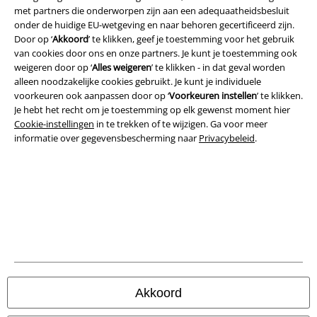
met partners die onderworpen zijn aan een adequaatheidsbesluit
onder de huidige EU-wetgeving en naar behoren gecertificeerd zijn.
Legal
Door op ‘
Akkoord
’ te klikken, geef je toestemming voor het gebruik
van cookies door ons en onze partners. Je kunt je toestemming ook
Algemene Voorwaarden
weigeren door op ‘
Alles weigeren
’ te klikken - in dat geval worden
alleen noodzakelijke cookies gebruikt. Je kunt je individuele
Bedrijfsgegevens
voorkeuren ook aanpassen door op ‘
Voorkeuren instellen
’ te klikken.
Je hebt het recht om je toestemming op elk gewenst moment hier
Privacyverklaring
Cookie-instellingen
in te trekken of te wijzigen. Ga voor meer
informatie over gegevensbescherming naar
Privacybeleid
.
Verklaring van conformiteit
Informatie over toegankelijkheid
Cookie-instellingen
Annuleer bestelling
Alle prijzen incl.
wettelijke BTW
Akkoord
© 1986-2026 Large Popmerchandising B.V.