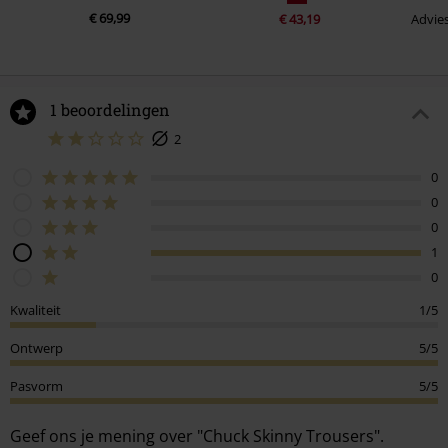
€ 69,99
€ 43,19
Advies
1 beoordelingen
2
0
0
0
1
0
Kwaliteit
1/5
Ontwerp
5/5
Pasvorm
5/5
Geef ons je mening over "Chuck Skinny Trousers".