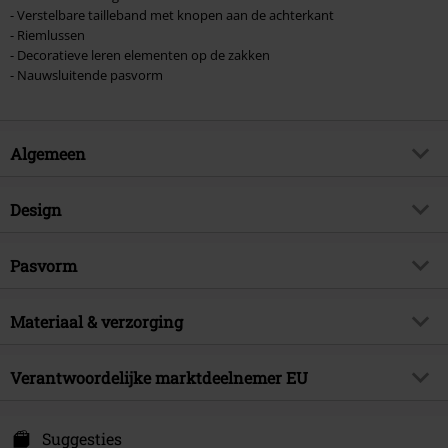
- Verstelbare tailleband met knopen aan de achterkant
- Riemlussen
- Decoratieve leren elementen op de zakken
- Nauwsluitende pasvorm
Algemeen
Artikelnr.
504153
Design
Titel
Chuck Skinny Trousers
Producttype
Chino
Brand
Pasvorm
Chet Rock
Patroon
geruit
Artikelonderwerp
Street wear
Stijl/Vorm
Skinny
Kleur
Materiaal & verzorging
zwart-groen
Releasedatum
13-11-2023
Lengte (van de kleding)
Normaal
Sexe
Mannen
Buitenmateriaal
65% polyester, 33% viscose, 2%
Verantwoordelijke marktdeelnemer EU
elastaan
Popsoda DE GmbH
Verzorgingsinstructies
Machinewasbaar
Hemmerichstr. 1
Suggesties