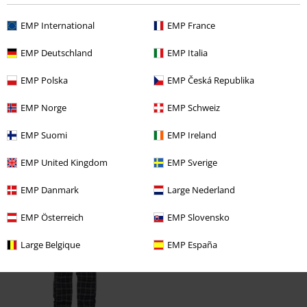
1
Ontwerp
5
EMP International
EMP France
Pasvorm
5
EMP Deutschland
EMP Italia
Geverifieerde recensie
EMP Polska
EMP Česká Republika
Heeft deze recensie je geholpen?
EMP Norge
EMP Schweiz
EMP Suomi
EMP Ireland
Opmerking
EMP United Kingdom
EMP Sverige
EMP Danmark
Large Nederland
Laatst bezocht
EMP Österreich
EMP Slovensko
Large Belgique
EMP España
Commentaar versturen