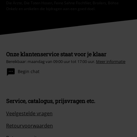
Die Ärzte, Die Toten Hosen, Feine Sahne Fischfilet, Broilers, Böhse
Onkelz en artikelen die bijdragen aan een goed doel.
Onze klantenservice staat voor je klaar
Bereikbaar: maandag van 09:00 uur tot 17:00 uur.
Meer informatie
Begin chat
Service, catalogus, prijsvragen etc.
Veelgestelde vragen
Retourvoorwaarden