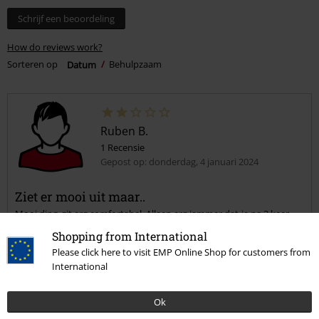
Schrijf een beoordeling
How do reviews work?
Sorteren op
Datum
Behulpzaam
Ruben B.
1 Recensie
Gepost op: donderdag, 4 januari 2024
Ziet er mooi uit maar..
Mooi ding, zit erg comfortabel. Alleen erg jammer dat-ie na 3 keer
dragen al scheurde bij het kruis
Shopping from International
Please click here to visit EMP Online Shop for customers from
International
Kwaliteit
Ok