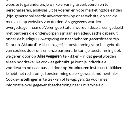
website te garanderen, je winkelervaring te verbeteren en te
personaliseren, analyses uit te voeren en voor marketingdoeleinden
(bijv. gepersonaliseerde advertenties) op onze website, op sociale
media en op websites van derden. Als gegevens worden
overgedragen naar de Verenigde Staten, worden deze alleen gedeeld
met partners die onderworpen zijn aan een adequaatheidsbesluit
Legal
onder de huidige EU-wetgeving en naar behoren gecertificeerd zijn.
Door op ‘
Akkoord
’ te klikken, geef je toestemming voor het gebruik
Algemene Voorwaarden
van cookies door ons en onze partners. Je kunt je toestemming ook
weigeren door op ‘
Alles weigeren
’ te klikken - in dat geval worden
Bedrijfsgegevens
alleen noodzakelijke cookies gebruikt. Je kunt je individuele
voorkeuren ook aanpassen door op ‘
Voorkeuren instellen
’ te klikken.
Privacyverklaring
Je hebt het recht om je toestemming op elk gewenst moment hier
Cookie-instellingen
in te trekken of te wijzigen. Ga voor meer
Verklaring van conformiteit
informatie over gegevensbescherming naar
Privacybeleid
.
Informatie over toegankelijkheid
Cookie-instellingen
Annuleer bestelling