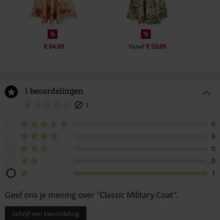
%
%
€ 64,99
€ 53,99
Vanaf
1 beoordelingen
1
0
0
0
0
1
Geef ons je mening over "Classic Military Coat".
Schrijf een beoordeling