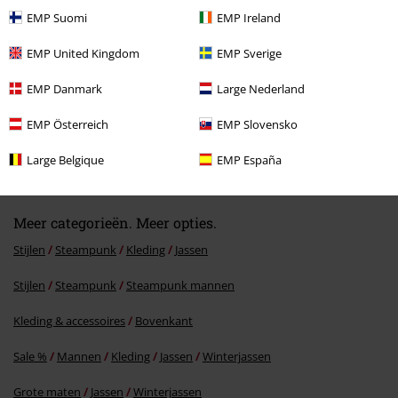
Geverifieerde recensie
EMP Suomi
EMP Ireland
Heeft deze recensie je geholpen?
EMP United Kingdom
EMP Sverige
EMP Danmark
Large Nederland
EMP Österreich
EMP Slovensko
Opmerking
Large Belgique
EMP España
Meer categorieën. Meer opties.
Stijlen
Steampunk
Kleding
Jassen
Stijlen
Steampunk
Steampunk mannen
Commentaar versturen
Kleding & accessoires
Bovenkant
Sale %
Mannen
Kleding
Jassen
Winterjassen
Grote maten
Jassen
Winterjassen