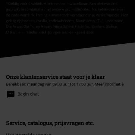
*Geldig voor 4 weken. Alleen online inwisselbaar. Kan niet worden
gebruikt in combinatie met andere promotiecodes. Na het invoeren van
de code wordt de korting automatisch verrekend in je winkelmandje. Niet
geldig op boeken, media, cadeaubonnen, Rammstein, (Till) Lindemann,
Die Ärzte, Die Toten Hosen, Feine Sahne Fischfilet, Broilers, Böhse
Onkelz en artikelen die bijdragen aan een goed doel.
Onze klantenservice staat voor je klaar
Bereikbaar: maandag van 09:00 uur tot 17:00 uur.
Meer informatie
Begin chat
Service, catalogus, prijsvragen etc.