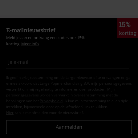
15%
E-mailnieuwsbrief
korting
Meld je aan en ontvang een code voor 15%
korting!
Meer info
Ik geef hierbij toestemming om de Large-nieuwsbrief te ontvangen en ga
ermee akkoord dat Large Popmerchandising B.V. mijn persoonsgegevens
verwerkt om mij regelmatig te informeren over producten. Mijn
persoonsgegevens worden verwerkt in overeenstemming met de
bepalingen van het
Privacybeleid
. Ik kan mijn toestemming te allen tijde
intrekken, bijvoorbeeld door op de ‘afmelden’-link te klikken.
Hier
kan ik me afmelden voor de nieuwsbrief.
Aanmelden