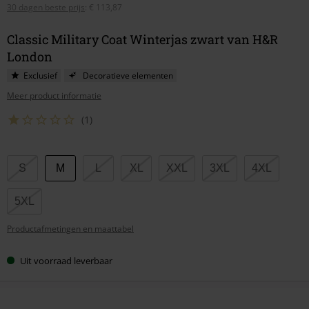
30 dagen beste prijs
:
€ 113,87
Classic Military Coat Winterjas zwart van H&R
London
Exclusief
Decoratieve elementen
Meer product informatie
(1)
Kies
S
M
L
XL
XXL
3XL
4XL
je
maat
5XL
Productafmetingen en maattabel
Uit voorraad leverbaar