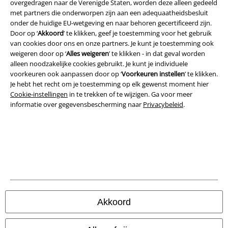
overgedragen naar de Verenigde Staten, worden deze alleen gedeeld
Legal
met partners die onderworpen zijn aan een adequaatheidsbesluit
onder de huidige EU-wetgeving en naar behoren gecertificeerd zijn.
Algemene Voorwaarden
Door op ‘
Akkoord
’ te klikken, geef je toestemming voor het gebruik
van cookies door ons en onze partners. Je kunt je toestemming ook
Bedrijfsgegevens
weigeren door op ‘
Alles weigeren
’ te klikken - in dat geval worden
alleen noodzakelijke cookies gebruikt. Je kunt je individuele
Privacyverklaring
voorkeuren ook aanpassen door op ‘
Voorkeuren instellen
’ te klikken.
Je hebt het recht om je toestemming op elk gewenst moment hier
Verklaring van conformiteit
Cookie-instellingen
in te trekken of te wijzigen. Ga voor meer
informatie over gegevensbescherming naar
Privacybeleid
.
Informatie over toegankelijkheid
Cookie-instellingen
Annuleer bestelling
Alle prijzen incl.
wettelijke BTW
© 1986-2026 Large Popmerchandising B.V.
Akkoord