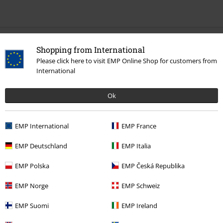
Shopping from International
Meer categorieën. Meer opties.
Please click here to visit EMP Online Shop for customers from
Sale %
Bandmerch
Wonen
International
Nieuw
Wonen & vrije tijd
Wonen
Keukenspullen
Mokken en
bekers
Ok
Sale %
Wonen
Keukenspullen
Mokken en bekers
EMP International
EMP France
Stijlen
Cadeau-ideeën
Muziek Fans
EMP Deutschland
EMP Italia
Nieuw
Bandmerch
Wonen
EMP Polska
EMP Česká Republika
EMP Norge
EMP Schweiz
15%
EMP Suomi
EMP Ireland
E-mailnieuwsbrief
korting
Meld je aan en ontvang een code voor 15%