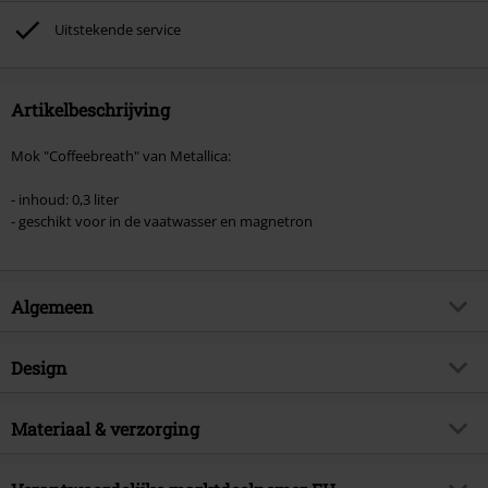
Toten Hosen, Metality, cadeaubonnen en artikelen met een inbegrepen
Uitstekende service
donatie zijn uitgesloten van de korting.
Artikelbeschrijving
Mok "Coffeebreath" van Metallica:
- inhoud: 0,3 liter
- geschikt voor in de vaatwasser en magnetron
Algemeen
Artikelnr.
398912
Design
Titel
Coffeebreath
Producttype
Kop
Muziekgenre
Materiaal & verzorging
Thrash Metal
Kleur
matzwart
Artikelonderwerp
Band merch, Bands, Cadeaus
Buitenmateriaal
keramiek