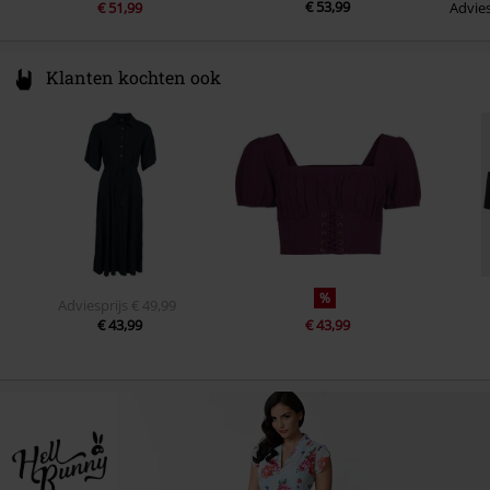
€ 53,99
€ 51,99
Advies
Klanten kochten ook
%
Adviesprijs
€ 49,99
€ 43,99
€ 43,99