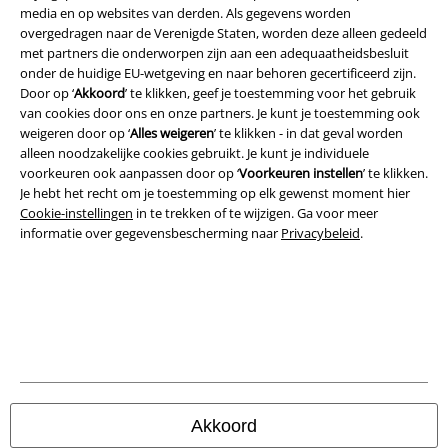
A Warner Music Group Company
media en op websites van derden. Als gegevens worden
overgedragen naar de Verenigde Staten, worden deze alleen gedeeld
met partners die onderworpen zijn aan een adequaatheidsbesluit
onder de huidige EU-wetgeving en naar behoren gecertificeerd zijn.
Door op ‘
Akkoord
’ te klikken, geef je toestemming voor het gebruik
van cookies door ons en onze partners. Je kunt je toestemming ook
weigeren door op ‘
Alles weigeren
’ te klikken - in dat geval worden
Beveiliging
alleen noodzakelijke cookies gebruikt. Je kunt je individuele
voorkeuren ook aanpassen door op ‘
Voorkeuren instellen
’ te klikken.
Je hebt het recht om je toestemming op elk gewenst moment hier
Cookie-instellingen
in te trekken of te wijzigen. Ga voor meer
informatie over gegevensbescherming naar
Privacybeleid
.
Akkoord
Legal