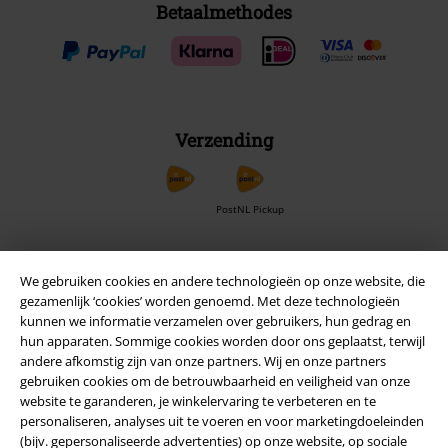
Betaalmethodes
Verzending
PostNL Pickup
We gebruiken cookies en andere technologieën op onze website, die
large app
gezamenlijk ‘cookies’ worden genoemd. Met deze technologieën
Download gratis de nieuwe large app en profiteer van alle nieuwe
kunnen we informatie verzamelen over gebruikers, hun gedrag en
functies en voordelen!
hun apparaten. Sommige cookies worden door ons geplaatst, terwijl
andere afkomstig zijn van onze partners. Wij en onze partners
gebruiken cookies om de betrouwbaarheid en veiligheid van onze
website te garanderen, je winkelervaring te verbeteren en te
personaliseren, analyses uit te voeren en voor marketingdoeleinden
(bijv. gepersonaliseerde advertenties) op onze website, op sociale