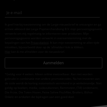
Ik geef hierbij toestemming om de Large-nieuwsbrief te ontvangen en ga
ermee akkoord dat Large Popmerchandising B.V. mijn persoonsgegevens
verwerkt om mij regelmatig te informeren over producten. Mijn
persoonsgegevens worden verwerkt in overeenstemming met de
bepalingen van het
Privacybeleid
. Ik kan mijn toestemming te allen tijde
intrekken, bijvoorbeeld door op de ‘afmelden’-link te klikken.
Hier
kan ik me afmelden voor de nieuwsbrief.
Aanmelden
*Geldig voor 4 weken. Alleen online inwisselbaar. Kan niet worden
gebruikt in combinatie met andere promotiecodes. Na het invoeren van
de code wordt de korting automatisch verrekend in je winkelmandje. Niet
geldig op boeken, media, cadeaubonnen, Rammstein, (Till) Lindemann,
Die Ärzte, Die Toten Hosen, Feine Sahne Fischfilet, Broilers, Böhse
Onkelz en artikelen die bijdragen aan een goed doel.