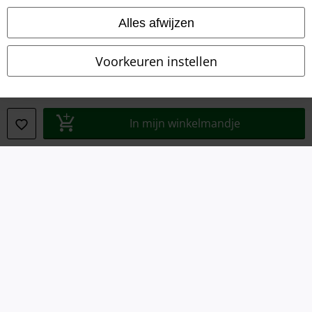
Algemene Voorwaarden
Alles afwijzen
Bedrijfsgegevens
Voorkeuren instellen
Privacyverklaring
Verklaring van conformiteit
In mijn winkelmandje
Informatie over toegankelijkheid
Cookie-instellingen
Annuleer bestelling
Alle prijzen incl.
wettelijke BTW
© 1986-2026 Large Popmerchandising B.V.