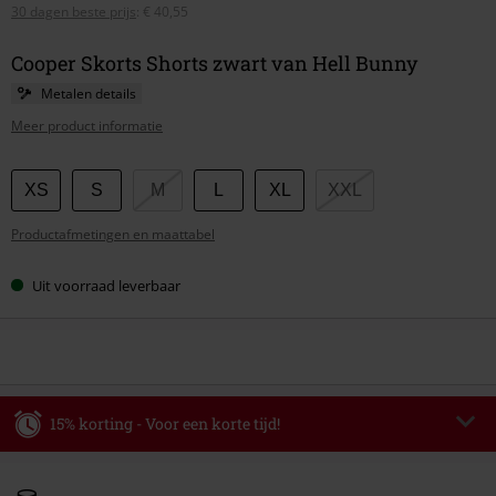
30 dagen beste prijs
:
€ 40,55
Cooper Skorts Shorts zwart van Hell Bunny
Metalen details
Meer product informatie
Kies
XS
S
M
L
XL
XXL
je
Productafmetingen en maattabel
maat
Uit voorraad leverbaar
15% korting - Voor een korte tijd!
Code
WEEKEND
Kopieer de code