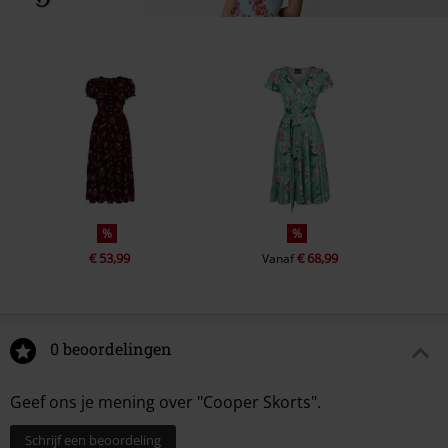
%
%
€ 53,99
€ 68,99
Vanaf
0 beoordelingen
Geef ons je mening over "Cooper Skorts".
Schrijf een beoordeling