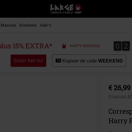
Large
–
Muziek-,
entertainment-,
Mannen
Kinderen
Sale %
en
gaming-
merch
0
2
0
2
plus 15% EXTRA*
HAPPY WEEKEND
+
alternatieve
kleding
Scoor het nu!
Kopieer de code
WEEKEND
€ 26,99
Prijzen incl. 
Corresp
Harry P