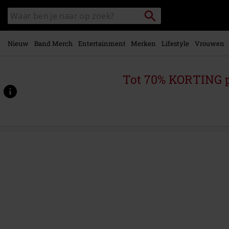
Overslaan
Packstation
Zoek
naar
zoeken
in
hoofdinhoud
catalogus
Nieuw
Band Merch
Entertainment
Merken
Lifestyle
Vrouwen
Tot 70% KORTING 
https://www.large.nl/p/correspondentieset/544135St.html