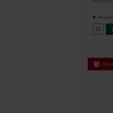
Meer product 
Kies
Uit voorra
je
maat
15% ko
Code
WE
Geldig t/m 09
Minimale best
Zodra je de co
winkelmandje.
Kan niet geco