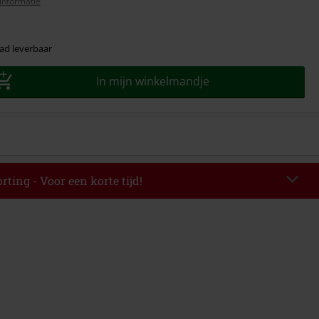
informatie
ad leverbaar
In mijn winkelmandje
rting - Voor een korte tijd!
EKEND
Kopieer de code
-08-2026
elwaarde € 49.99.
de hebt ingevoerd, wordt de korting automatisch verrekend in je
mbineerd worden met andere kortingscodes. Boeken, media, tickets,