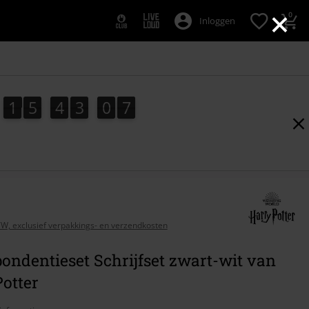
×
0
Inloggen
1
5
4
3
0
6
1
5
4
3
0
5
1
7
5
6
BTW, exclusief verpakkings- en verzendkosten
ondentieset Schrijfset zwart-wit van
otter