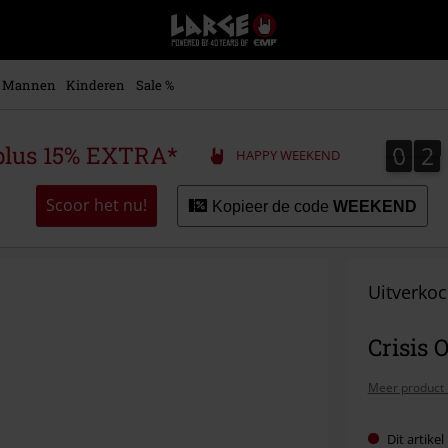
Large
–
Muziek-,
entertainment-,
Mannen
Kinderen
Sale %
en
gaming-
merch
0
2
0
2
plus 15% EXTRA*
HAPPY WEEKEND
+
alternatieve
kleding
Scoor het nu!
Kopieer de code
WEEKEND
Uitverkoc
Crisis 
Meer product 
Dit artike