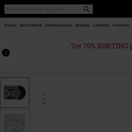
Overslaan
Packstation
Zoek
naar
zoeken
in
hoofdinhoud
catalogus
Nieuw
Band Merch
Entertainment
Merken
Lifestyle
Vrouwen
Tot 70% KORTING 
https://www.large.nl/p/crisis-
of-
faith/516368St.html