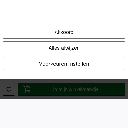
Verklaring van conformiteit
Informatie over toegankelijkheid
Akkoord
Cookie-instellingen
Annuleer bestelling
Alles afwijzen
Alle prijzen incl.
wettelijke BTW
Voorkeuren instellen
© 1986-2026 Large Popmerchandising B.V.
In mijn winkelmandje
Onze online shops
EMP International
EMP France