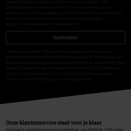
verwerkt om mij regelmatig te informeren over producten. Mijn
persoonsgegevens worden verwerkt in overeenstemming met de
bepalingen van het
Privacybeleid
. Ik kan mijn toestemming te allen tijde
intrekken, bijvoorbeeld door op de ‘afmelden’-link te klikken.
Hier
kan ik me afmelden voor de nieuwsbrief.
Aanmelden
*Geldig voor 4 weken. Alleen online inwisselbaar. Kan niet worden
gebruikt in combinatie met andere promotiecodes. Na het invoeren van
de code wordt de korting automatisch verrekend in je winkelmandje. Niet
geldig op boeken, media, cadeaubonnen, Rammstein, (Till) Lindemann,
Die Ärzte, Die Toten Hosen, Feine Sahne Fischfilet, Broilers, Böhse
Onkelz en artikelen die bijdragen aan een goed doel.
Onze klantenservice staat voor je klaar
Vandaag is onze klantenservice bereikbaar van 09:00 tot 17:00.
Meer