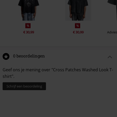
%
%
€ 30,99
€ 30,99
Advies
0 beoordelingen
Geef ons je mening over "Cross Patches Washed Look T-
shirt".
Schrijf een beoordeling