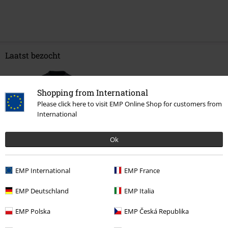
Laatst bezocht
Shopping from International
Please click here to visit EMP Online Shop for customers from
International
Ok
-25%
Adviesprijs
€ 43,99
€ 32,99
EMP International
EMP France
EMP Deutschland
EMP Italia
Meer categorieën. Meer opties.
EMP Polska
EMP Česká Republika
Sale %
Kleding
T-shirts en tops
T-Shirts