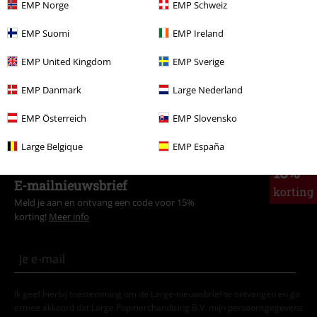
EMP Norge
EMP Schweiz
Mannen
Kleding
T-shirts en tops
T-shirts
EMP Suomi
EMP Ireland
Stijlen
Streetwear
Kleding
T-shirts
EMP United Kingdom
EMP Sverige
Stijlen
Streetwear
Streetwear mannen
EMP Danmark
Large Nederland
Kleding & accessoires
Bovenkant
T-shirts
EMP Österreich
EMP Slovensko
Large Belgique
EMP España
15%
E-mailnieuwsbrief
korting
Meld je aan en ontvang een code voor 15%
korting!
Meer info
Ik geef hierbij toestemming om de Large-nieuwsbrief te ontvangen en ga
ermee akkoord dat Large Popmerchandising B.V. mijn persoonsgegevens