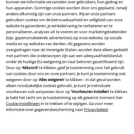
kunnen we informatie verzamelen over gebruikers, hun gedrag en
Beveiliging
hun apparaten. Sommige cookies worden door ons geplaatst, terwijl
andere afkomstig zijn van onze partners. Wij en onze partners
gebruiken cookies om de betrouwbaarheid en veiligheid van onze
website te garanderen, je winkelervaring te verbeteren en te
personaliseren, analyses uit te voeren en voor marketingdoeleinden
(bijv. gepersonaliseerde advertenties) op onze website, op sociale
media en op websites van derden. Als gegevens worden
overgedragen naar de Verenigde Staten, worden deze alleen gedeeld
met partners die onderworpen zijn aan een adequaatheidsbesluit
onder de huidige EU-wetgeving en naar behoren gecertificeerd zijn.
Door op ‘
Akkoord
’ te klikken, geef je toestemming voor het gebruik
van cookies door ons en onze partners. Je kunt je toestemming ook
weigeren door op ‘
Alles weigeren
’ te klikken - in dat geval worden
alleen noodzakelijke cookies gebruikt. Je kunt je individuele
Legal
voorkeuren ook aanpassen door op ‘
Voorkeuren instellen
’ te klikken.
Je hebt het recht om je toestemming op elk gewenst moment hier
Algemene Voorwaarden
Cookie-instellingen
in te trekken of te wijzigen. Ga voor meer
informatie over gegevensbescherming naar
Privacybeleid
.
Bedrijfsgegevens
Privacyverklaring