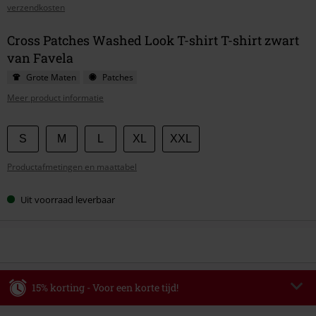
verzendkosten
Cross Patches Washed Look T-shirt T-shirt zwart
van Favela
Grote Maten
Patches
Meer product informatie
Kies
S
M
L
XL
XXL
je
Productafmetingen en maattabel
maat
Uit voorraad leverbaar
15% korting - Voor een korte tijd!
Code
WEEKEND
Kopieer de code