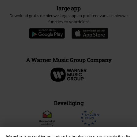
Beveiliging
Legal
Algemene Voorwaarden
Bedrijfsgegevens
We gebruiken cookies en andere technologieën op onze website, die