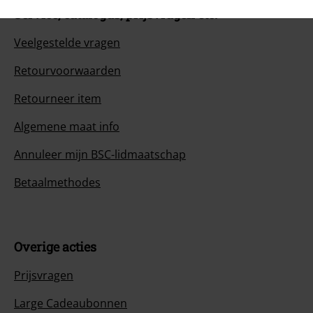
Overige acties
Prijsvragen
Large Cadeaubonnen
ISIC Studentenkorting
EMP Backstage Club
Over Large
Partnerprogramma's
Duurzaamheid