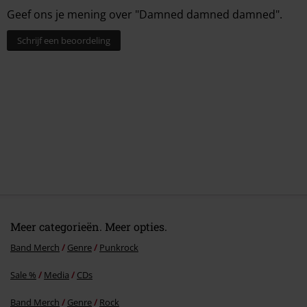
12.
I feel alright
Meer categorieën. Meer opties.
Band Merch
Genre
Punkrock
Sale %
Media
CDs
Band Merch
Genre
Rock
Band Merch
Media
Cd's
15%
E-mailnieuwsbrief
korting
Meld je aan en ontvang een code voor 15%
korting!
Meer info
Ik geef hierbij toestemming om de Large-nieuwsbrief te ontvangen en ga