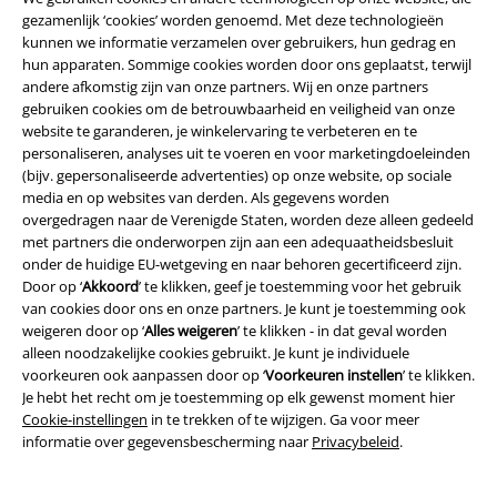
Privacyverklaring
gezamenlijk ‘cookies’ worden genoemd. Met deze technologieën
kunnen we informatie verzamelen over gebruikers, hun gedrag en
Verklaring van conformiteit
hun apparaten. Sommige cookies worden door ons geplaatst, terwijl
andere afkomstig zijn van onze partners. Wij en onze partners
Informatie over toegankelijkheid
gebruiken cookies om de betrouwbaarheid en veiligheid van onze
website te garanderen, je winkelervaring te verbeteren en te
personaliseren, analyses uit te voeren en voor marketingdoeleinden
Cookie-instellingen
(bijv. gepersonaliseerde advertenties) op onze website, op sociale
media en op websites van derden. Als gegevens worden
Annuleer bestelling
overgedragen naar de Verenigde Staten, worden deze alleen gedeeld
met partners die onderworpen zijn aan een adequaatheidsbesluit
Alle prijzen incl.
wettelijke BTW
onder de huidige EU-wetgeving en naar behoren gecertificeerd zijn.
© 1986-2026 Large Popmerchandising B.V.
Door op ‘
Akkoord
’ te klikken, geef je toestemming voor het gebruik
van cookies door ons en onze partners. Je kunt je toestemming ook
weigeren door op ‘
Alles weigeren
’ te klikken - in dat geval worden
alleen noodzakelijke cookies gebruikt. Je kunt je individuele
voorkeuren ook aanpassen door op ‘
Voorkeuren instellen
’ te klikken.
Je hebt het recht om je toestemming op elk gewenst moment hier
Onze online shops
Cookie-instellingen
in te trekken of te wijzigen. Ga voor meer
informatie over gegevensbescherming naar
Privacybeleid
.
EMP International
EMP France