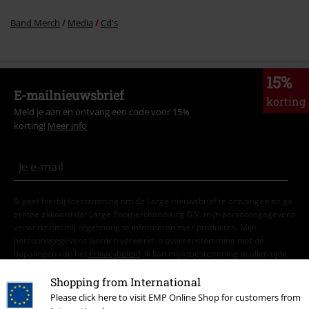
ermee akkoord dat Large Popmerchandising B.V. mijn persoonsgegevens
verwerkt om mij regelmatig te informeren over producten. Mijn
persoonsgegevens worden verwerkt in overeenstemming met de
bepalingen van het
Privacybeleid
. Ik kan mijn toestemming te allen tijde
intrekken, bijvoorbeeld door op de ‘afmelden’-link te klikken.
Hier
kan ik me afmelden voor de nieuwsbrief.
Aanmelden
*Geldig voor 4 weken. Alleen online inwisselbaar. Kan niet worden
gebruikt in combinatie met andere promotiecodes. Na het invoeren van
de code wordt de korting automatisch verrekend in je winkelmandje. Niet
geldig op boeken, media, cadeaubonnen, Rammstein, (Till) Lindemann,
Die Ärzte, Die Toten Hosen, Feine Sahne Fischfilet, Broilers, Böhse
Onkelz en artikelen die bijdragen aan een goed doel.
Shopping from International
Please click here to visit EMP Online Shop for customers from
Onze klantenservice staat voor je klaar