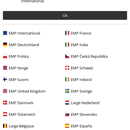
International
Je kunt ons morgen bereiken van 09:00 uur s morgens tot {1} uur s
middags.
Meer informatie
Ok
Begin chat
EMP International
EMP France
EMP Deutschland
EMP Italia
Service, catalogus, prijsvragen etc.
EMP Polska
EMP Česká Republika
Veelgestelde vragen
EMP Norge
EMP Schweiz
Retourvoorwaarden
EMP Suomi
EMP Ireland
Retourneer item
EMP United Kingdom
EMP Sverige
Algemene maat info
EMP Danmark
Large Nederland
Annuleer mijn BSC-lidmaatschap
EMP Österreich
EMP Slovensko
Betaalmethodes
Large Belgique
EMP España