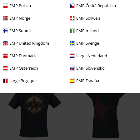
EMP Polska
EMP Česká Republika
EMP Norge
EMP Schweiz
Exclusief
Grote maten
Grote maten
EMP Suomi
EMP Ireland
€ 26,99
€ 26,99
Vanaf
Vanaf
EMP United Kingdom
EMP Sverige
Pulse
Pink Floyd
T-shirt
TANZNEID Death Core Smile
Electric Callboy
T-shirt
EMP Danmark
Large Nederland
EMP Österreich
EMP Slovensko
Large Belgique
EMP España