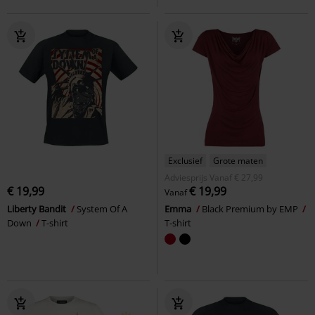
Exclusief
Grote maten
Adviesprijs
Vanaf
€ 27,99
€ 19,99
€ 19,99
Vanaf
Liberty Bandit
System Of A
Emma
Black Premium by EMP
Down
T-shirt
T-shirt