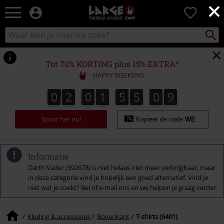
×
Large
0
–
Muziek-,
Packst
Zoek
zoeken
entertainment-,
in
en
catalogus
gaming-
Tot 70% KORTING plus 15% EXTRA*
merch
HAPPY WEEKEND
+
alternatieve
0
2
0
1
5
5
0
8
0
2
0
1
5
5
0
7
1
9
7
8
kleding
Scoor het nu!
Kopieer de code
WEEKEND
Informatie
Darth Vader (592678) is niet helaas niet meer verkrijgbaar, maar
in deze categorie vind je hopelijk een goed alternatief. Vind je
niet wat je zoekt? Bel of e-mail ons en we helpen je graag verder.
Kleding & accessoires
Bovenkant
T-shirts (6401)