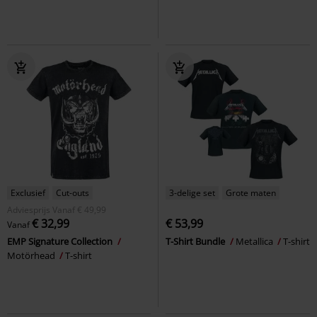
Exclusief
Cut-outs
3-delige set
Grote maten
Adviesprijs
Vanaf
€ 49,99
€ 32,99
€ 53,99
Vanaf
EMP Signature Collection
T-Shirt Bundle
Metallica
T-shirt
Motörhead
T-shirt