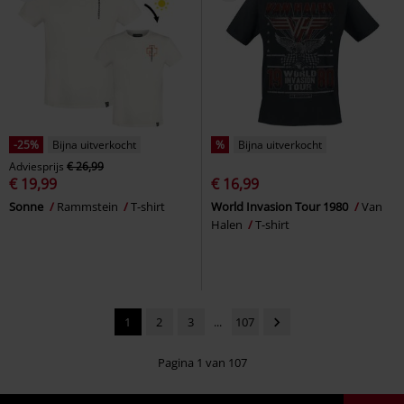
-25%
Bijna uitverkocht
%
Bijna uitverkocht
Adviesprijs
€ 26,99
€ 19,99
€ 16,99
Sonne
Rammstein
T-shirt
World Invasion Tour 1980
Van
Halen
T-shirt
1
2
3
...
107
Pagina 1 van 107