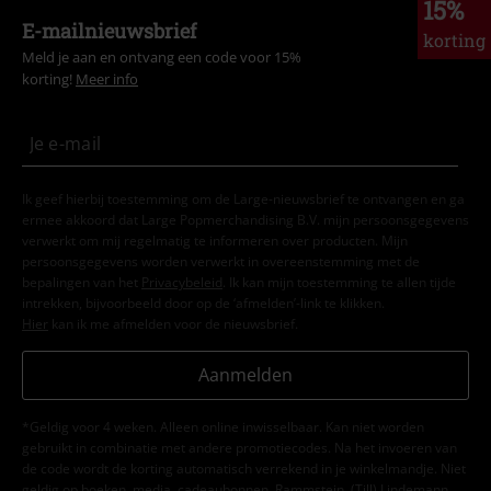
15%
E-mailnieuwsbrief
korting
Meld je aan en ontvang een code voor 15%
korting!
Meer info
Ik geef hierbij toestemming om de Large-nieuwsbrief te ontvangen en ga
ermee akkoord dat Large Popmerchandising B.V. mijn persoonsgegevens
verwerkt om mij regelmatig te informeren over producten. Mijn
persoonsgegevens worden verwerkt in overeenstemming met de
bepalingen van het
Privacybeleid
. Ik kan mijn toestemming te allen tijde
intrekken, bijvoorbeeld door op de ‘afmelden’-link te klikken.
Hier
kan ik me afmelden voor de nieuwsbrief.
Aanmelden
*Geldig voor 4 weken. Alleen online inwisselbaar. Kan niet worden
gebruikt in combinatie met andere promotiecodes. Na het invoeren van
de code wordt de korting automatisch verrekend in je winkelmandje. Niet
geldig op boeken, media, cadeaubonnen, Rammstein, (Till) Lindemann,