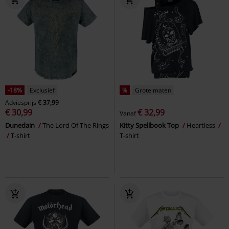
-18%
Exclusief
%
Grote maten
Adviesprijs
€ 37,99
€ 30,99
€ 32,99
Vanaf
Dunedain
The Lord Of The Rings
Kitty Spellbook Top
Heartless
T-shirt
T-shirt