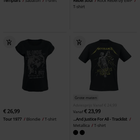
Templars
Sabaton
T-shirt
Rebel Soul
Rock Rebel by EMP
T-shirt
Grote maten
Adviesprijs
Vanaf
€ 24,99
€ 26,99
€ 23,99
Vanaf
Tour 1977
Blondie
T-shirt
...And Justice For All - Tracklist
Metallica
T-shirt