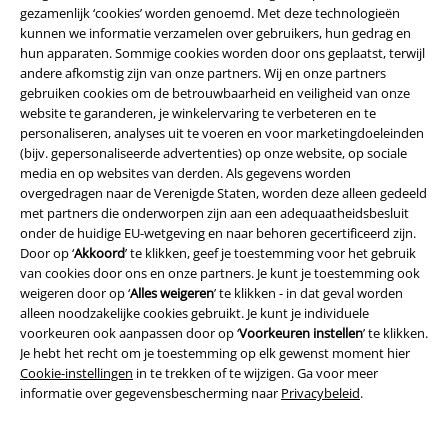
gezamenlijk ‘cookies’ worden genoemd. Met deze technologieën
kunnen we informatie verzamelen over gebruikers, hun gedrag en
Over Large
hun apparaten. Sommige cookies worden door ons geplaatst, terwijl
andere afkomstig zijn van onze partners. Wij en onze partners
Partnerprogramma's
gebruiken cookies om de betrouwbaarheid en veiligheid van onze
website te garanderen, je winkelervaring te verbeteren en te
Duurzaamheid
personaliseren, analyses uit te voeren en voor marketingdoeleinden
(bijv. gepersonaliseerde advertenties) op onze website, op sociale
media en op websites van derden. Als gegevens worden
overgedragen naar de Verenigde Staten, worden deze alleen gedeeld
met partners die onderworpen zijn aan een adequaatheidsbesluit
onder de huidige EU-wetgeving en naar behoren gecertificeerd zijn.
Door op ‘
Akkoord
’ te klikken, geef je toestemming voor het gebruik
van cookies door ons en onze partners. Je kunt je toestemming ook
weigeren door op ‘
Alles weigeren
’ te klikken - in dat geval worden
alleen noodzakelijke cookies gebruikt. Je kunt je individuele
Maak deel uit van de community!
voorkeuren ook aanpassen door op ‘
Voorkeuren instellen
’ te klikken.
Je hebt het recht om je toestemming op elk gewenst moment hier
Cookie-instellingen
in te trekken of te wijzigen. Ga voor meer
informatie over gegevensbescherming naar
Privacybeleid
.