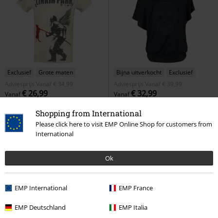
Exclusief
Grote maten
Bijna uitverkocht
Exclusief
Adviesprijs
Vanaf
€ 34,99
Adviesprijs
Vanaf
€ 39,99
€ 26,99
€ 32,99
Vanaf
Vanaf
Hybrid Theory
Linkin Park
T-
When The Heart Rules The Mind
Shopping from International
shirt
Rock Rebel by EMP
T-shirt
Please click here to visit EMP Online Shop for customers from
International
Ok
EMP International
EMP France
EMP Deutschland
EMP Italia