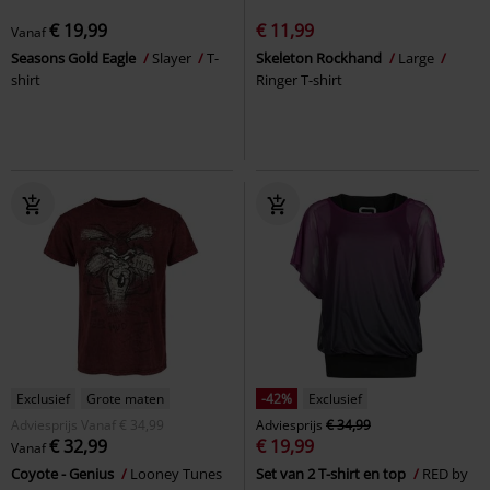
€ 19,99
€ 11,99
Vanaf
Seasons Gold Eagle
Slayer
T-
Skeleton Rockhand
Large
shirt
Ringer T-shirt
Exclusief
Grote maten
-42%
Exclusief
Adviesprijs
Vanaf
€ 34,99
Adviesprijs
€ 34,99
€ 32,99
€ 19,99
Vanaf
Coyote - Genius
Looney Tunes
Set van 2 T-shirt en top
RED by