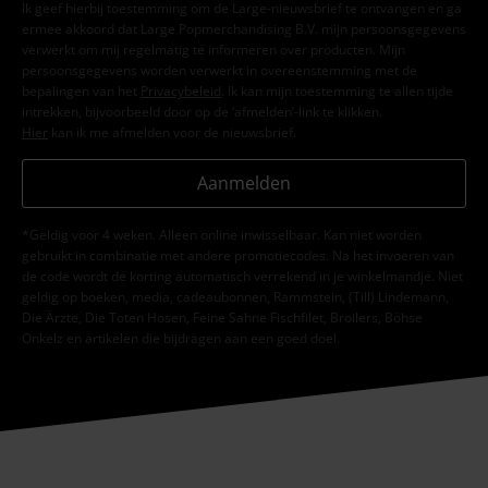
Ik geef hierbij toestemming om de Large-nieuwsbrief te ontvangen en ga
ermee akkoord dat Large Popmerchandising B.V. mijn persoonsgegevens
verwerkt om mij regelmatig te informeren over producten. Mijn
persoonsgegevens worden verwerkt in overeenstemming met de
bepalingen van het
Privacybeleid
. Ik kan mijn toestemming te allen tijde
intrekken, bijvoorbeeld door op de ‘afmelden’-link te klikken.
Hier
kan ik me afmelden voor de nieuwsbrief.
Aanmelden
*Geldig voor 4 weken. Alleen online inwisselbaar. Kan niet worden
gebruikt in combinatie met andere promotiecodes. Na het invoeren van
de code wordt de korting automatisch verrekend in je winkelmandje. Niet
geldig op boeken, media, cadeaubonnen, Rammstein, (Till) Lindemann,
Die Ärzte, Die Toten Hosen, Feine Sahne Fischfilet, Broilers, Böhse
Onkelz en artikelen die bijdragen aan een goed doel.