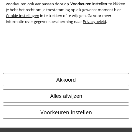
voorkeuren ook aanpassen door op ‘
Voorkeuren instellen
’ te klikken.
Privacyverklaring
Je hebt het recht om je toestemming op elk gewenst moment hier
Cookie-instellingen
in te trekken of te wijzigen. Ga voor meer
Verklaring van conformiteit
informatie over gegevensbescherming naar
Privacybeleid
.
Informatie over toegankelijkheid
Cookie-instellingen
Annuleer bestelling
Alle prijzen incl.
wettelijke BTW
Akkoord
© 1986-2026 Large Popmerchandising B.V.
Alles afwijzen
Voorkeuren instellen
Onze online shops
EMP International