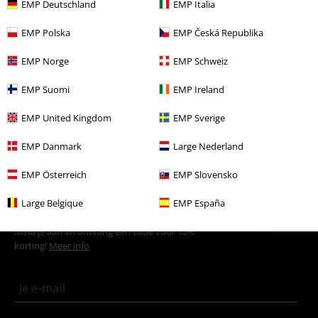
Meer categorieën. Meer opties.
EMP Deutschland
EMP Italia
Sale %
Kleding
Broeken & Shorts
Stoffen broeken
EMP Polska
EMP Česká Republika
Sale %
Mannen
Kleding
Broeken
EMP Norge
EMP Schweiz
Stijlen
Streetwear
Streetwear mannen
EMP Suomi
EMP Ireland
Nieuw
Kleding
Broeken en korte broeken
EMP United Kingdom
EMP Sverige
Mannen
Kleding
Broeken
Stoffen broeken
EMP Danmark
Large Nederland
EMP Österreich
EMP Slovensko
15%
Large Belgique
EMP España
E-mailnieuwsbrief
korting
Meld je aan en ontvang een code voor 15%
korting!
Meer info