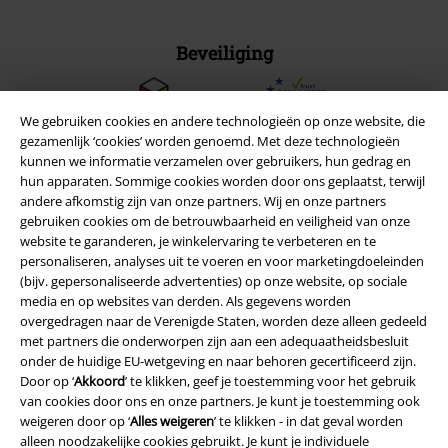
Beveiliging
We gebruiken cookies en andere technologieën op onze website, die
gezamenlijk ‘cookies’ worden genoemd. Met deze technologieën
kunnen we informatie verzamelen over gebruikers, hun gedrag en
hun apparaten. Sommige cookies worden door ons geplaatst, terwijl
andere afkomstig zijn van onze partners. Wij en onze partners
gebruiken cookies om de betrouwbaarheid en veiligheid van onze
website te garanderen, je winkelervaring te verbeteren en te
personaliseren, analyses uit te voeren en voor marketingdoeleinden
(bijv. gepersonaliseerde advertenties) op onze website, op sociale
media en op websites van derden. Als gegevens worden
overgedragen naar de Verenigde Staten, worden deze alleen gedeeld
met partners die onderworpen zijn aan een adequaatheidsbesluit
Legal
onder de huidige EU-wetgeving en naar behoren gecertificeerd zijn.
Algemene Voorwaarden
Door op ‘
Akkoord
’ te klikken, geef je toestemming voor het gebruik
van cookies door ons en onze partners. Je kunt je toestemming ook
weigeren door op ‘
Alles weigeren
’ te klikken - in dat geval worden
Bedrijfsgegevens
alleen noodzakelijke cookies gebruikt. Je kunt je individuele