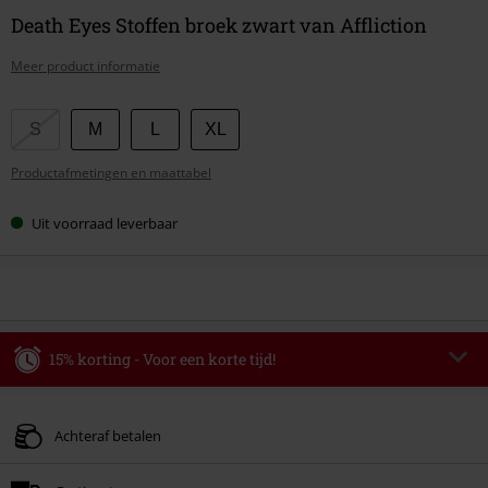
Death Eyes Stoffen broek zwart van Affliction
Meer product informatie
Kies
S
M
L
XL
je
Productafmetingen en maattabel
maat
Uit voorraad leverbaar
15% korting - Voor een korte tijd!
Code
AFTERWORK
Kopieer de code
Alleen geldig op 06-08-2026 van 16:00 t/m 23:59 uur.
Achteraf betalen
Minimale bestelwaarde € 49.99.