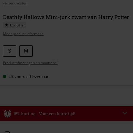
verzendkosten
Deathly Hallows Mini-jurk zwart van Harry Potter
Exclusief
Meer product informatie
Kies
S
M
je
Productafmetingen en maattabel
maat
Uit voorraad leverbaar
15% korting - Voor een korte tijd!
Code
WEEKEND
Kopieer de code