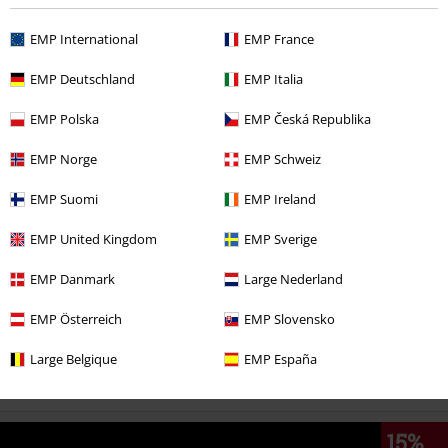
EMP International
EMP France
-34%
EMP Deutschland
EMP Italia
Adviesprijs
€ 49,99
€ 32,99
EMP Polska
EMP Česká Republika
EMP Norge
EMP Schweiz
Meer categorieën. Meer opties.
Films & Series
Grote Maten
EMP Suomi
EMP Ireland
Films & Series
Kleding
Jurken
Korte jurken
EMP United Kingdom
EMP Sverige
Kleding
Jurken
Korte jurken
EMP Danmark
Large Nederland
Films & Series
Films en tv
Warner Bros 100
EMP Österreich
EMP Slovensko
Films & Series
Films en tv
Harry Potter
Kleding
Jurken
Large Belgique
EMP España
15%