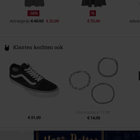
-38%
%
Adviesprijs
€ 49,99
€ 30,99
€ 53,99
Advie
Klanten kochten ook
Adviesprijs
€ 17,99
€ 91,99
€ 14,99