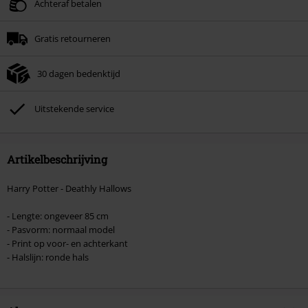
Geldig t/m 09-08-2026
Achteraf betalen
Minimale bestelwaarde € 49.99.
Gratis retourneren
Zodra je de code hebt ingevoerd, wordt de korting automatisch verrekend in
je winkelmandje.
30 dagen bedenktijd
Kan niet gecombineerd worden met andere kortingscodes. Boeken, media,
tickets, Rammstein, (Till) Lindemann, Böhse Onkelz, Broilers, Die Ärzte, Die
Toten Hosen, Metality, cadeaubonnen en artikelen met een inbegrepen
Uitstekende service
donatie zijn uitgesloten van de korting.
Artikelbeschrijving
Harry Potter - Deathly Hallows
- Lengte: ongeveer 85 cm
- Pasvorm: normaal model
- Print op voor- en achterkant
- Halslijn: ronde hals