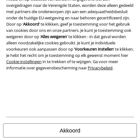
overgedragen naar de Verenigde Staten, worden deze alleen gedeeld
met partners die onderworpen zijn aan een adequaatheidsbesluit
Legal
onder de huidige EU-wetgeving en naar behoren gecertificeerd zijn.
Door op ‘
Akkoord
’ te klikken, geef je toestemming voor het gebruik
Algemene Voorwaarden
van cookies door ons en onze partners. Je kunt je toestemming ook
weigeren door op ‘
Alles weigeren
’ te klikken - in dat geval worden
Bedrijfsgegevens
alleen noodzakelijke cookies gebruikt. Je kunt je individuele
voorkeuren ook aanpassen door op ‘
Voorkeuren instellen
’ te klikken.
Je hebt het recht om je toestemming op elk gewenst moment hier
Privacyverklaring
Cookie-instellingen
in te trekken of te wijzigen. Ga voor meer
informatie over gegevensbescherming naar
Privacybeleid
.
Verklaring van conformiteit
Informatie over toegankelijkheid
Cookie-instellingen
Annuleer bestelling
Alle prijzen incl.
wettelijke BTW
Akkoord
© 1986-2026 Large Popmerchandising B.V.