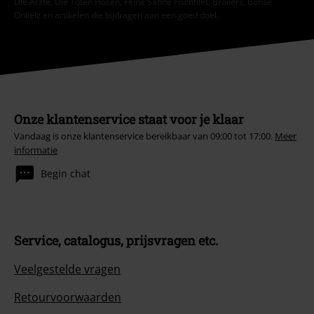
Die Ärzte, Die Toten Hosen, Feine Sahne Fischfilet, Broilers, Böhse
Onkelz en artikelen die bijdragen aan een goed doel.
Onze klantenservice staat voor je klaar
Vandaag is onze klantenservice bereikbaar van 09:00 tot 17:00.
Meer
informatie
Begin chat
Service, catalogus, prijsvragen etc.
Veelgestelde vragen
Retourvoorwaarden