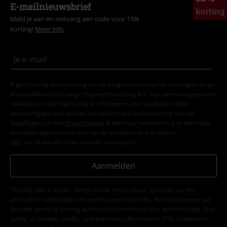
E-mailnieuwsbrief
korting
Meld je aan en ontvang een code voor 15%
korting!
Meer info
Ik geef hierbij toestemming om de Large-nieuwsbrief te ontvangen en ga
ermee akkoord dat Large Popmerchandising B.V. mijn persoonsgegevens
verwerkt om mij regelmatig te informeren over producten. Mijn
persoonsgegevens worden verwerkt in overeenstemming met de
bepalingen van het
Privacybeleid
. Ik kan mijn toestemming te allen tijde
intrekken, bijvoorbeeld door op de ‘afmelden’-link te klikken.
Hier
kan ik me afmelden voor de nieuwsbrief.
Aanmelden
*Geldig voor 4 weken. Alleen online inwisselbaar. Kan niet worden
gebruikt in combinatie met andere promotiecodes. Na het invoeren van
de code wordt de korting automatisch verrekend in je winkelmandje. Niet
geldig op boeken, media, cadeaubonnen, Rammstein, (Till) Lindemann,