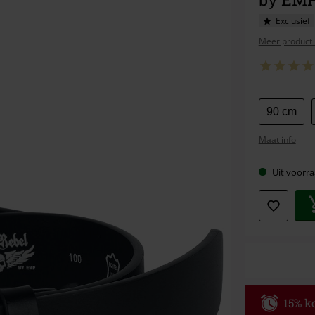
Exclusief
Meer product 
Kies
90 cm
je
Maat info
maat
Uit voorra
15% ko