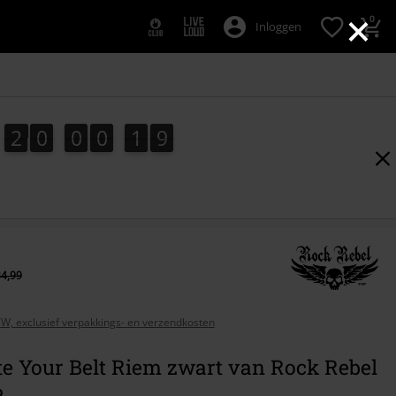
×
0
Inloggen
2
0
0
0
1
8
2
0
0
0
1
7
2
9
7
8
34,99
BTW, exclusief verpakkings- en verzendkosten
te Your Belt Riem zwart van Rock Rebel
P