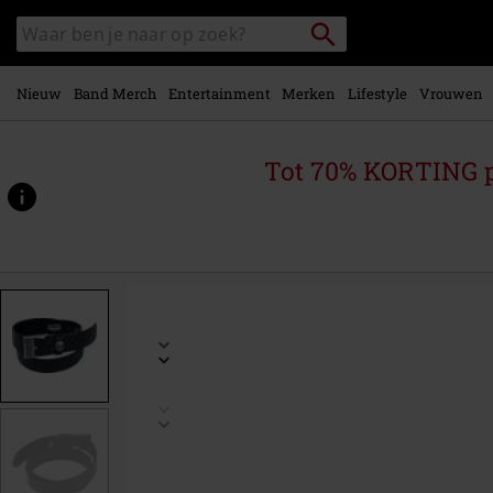
Overslaan
Packstation
Zoek
naar
zoeken
in
hoofdinhoud
catalogus
Nieuw
Band Merch
Entertainment
Merken
Lifestyle
Vrouwen
Tot 70% KORTING 
https://www.large.nl/p/decorate-
your-
belt/320726.html