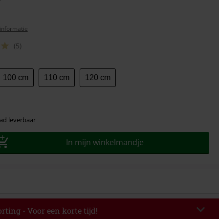
informatie
(5)
100 cm
110 cm
120 cm
ad leverbaar
In mijn winkelmandje
rting - Voor een korte tijd!