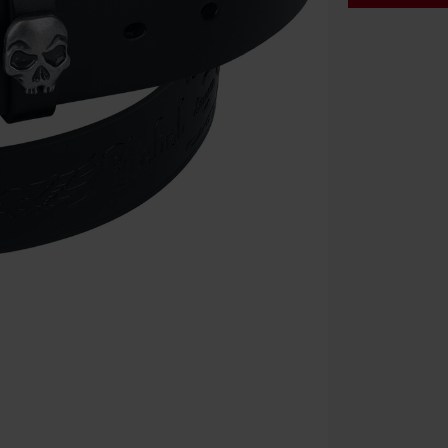
Code
WE
Geldig t/m 09
Minimale best
Zodra je de co
winkelmandje.
Kan niet geco
Rammstein, (Ti
cadeaubonnen e