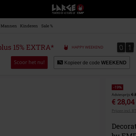
Large
–
Muziek-,
entertainment-,
Mannen
Kinderen
Sale %
en
gaming-
merch
0
1
0
1
plus 15% EXTRA*
HAPPY WEEKEND
+
alternatieve
kleding
Scoor het nu!
Kopieer de code
WEEKEND
-19%
Adviesprijs
€ 
€ 28,04
Prijzen incl. 
Decora
by EM