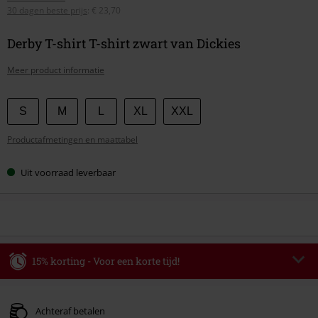
30 dagen beste prijs
:
€ 23,70
Derby T-shirt T-shirt zwart van Dickies
Meer product informatie
Kies
S
M
L
XL
XXL
je
Productafmetingen en maattabel
maat
Uit voorraad leverbaar
15% korting - Voor een korte tijd!
Code
WEEKEND
Kopieer de code
Geldig t/m 09-08-2026
Achteraf betalen