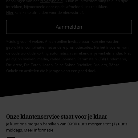
bepalingen van het
Privacybeleid
. Ik kan mijn toestemming te allen tijde
intrekken, bijvoorbeeld door op de ‘afmelden’-link te klikken.
Hier
kan ik me afmelden voor de nieuwsbrief.
Aanmelden
*Geldig voor 4 weken. Alleen online inwisselbaar. Kan niet worden
gebruikt in combinatie met andere promotiecodes. Na het invoeren van
de code wordt de korting automatisch verrekend in je winkelmandje. Niet
geldig op boeken, media, cadeaubonnen, Rammstein, (Till) Lindemann,
Die Ärzte, Die Toten Hosen, Feine Sahne Fischfilet, Broilers, Böhse
Onkelz en artikelen die bijdragen aan een goed doel.
Onze klantenservice staat voor je klaar
Je kunt ons morgen bereiken van 09:00 uur s morgens tot {1} uur s
middags.
Meer informatie