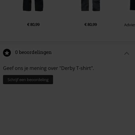
€ 80,99
€ 80,99
Advies
0 beoordelingen
Geef ons je mening over "Derby T-shirt".
Schrijf een beoordeling