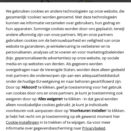
We gebruiken cookies en andere technologieën op onze website, die
gezamenlijk ‘cookies’ worden genoemd. Met deze technologieën
kunnen we informatie verzamelen over gebruikers, hun gedrag en
hun apparaten. Sommige cookies worden door ons geplaatst, terwijl
andere afkomstig zijn van onze partners. Wij en onze partners
gebruiken cookies om de betrouwbaarheid en veiligheid van onze
website te garanderen, je winkelervaring te verbeteren en te
personaliseren, analyses uit te voeren en voor marketingdoeleinden
(bijv. gepersonaliseerde advertenties) op onze website, op sociale
media en op websites van derden. Als gegevens worden
overgedragen naar de Verenigde Staten, worden deze alleen gedeeld
met partners die onderworpen zijn aan een adequaatheidsbesluit
Legal
onder de huidige EU-wetgeving en naar behoren gecertificeerd zijn.
Door op ‘
Akkoord
’ te klikken, geef je toestemming voor het gebruik
Algemene Voorwaarden
van cookies door ons en onze partners. Je kunt je toestemming ook
weigeren door op ‘
Alles weigeren
’ te klikken - in dat geval worden
Bedrijfsgegevens
alleen noodzakelijke cookies gebruikt. Je kunt je individuele
voorkeuren ook aanpassen door op ‘
Voorkeuren instellen
’ te klikken.
Privacyverklaring
Je hebt het recht om je toestemming op elk gewenst moment hier
Cookie-instellingen
in te trekken of te wijzigen. Ga voor meer
Verklaring van conformiteit
informatie over gegevensbescherming naar
Privacybeleid
.