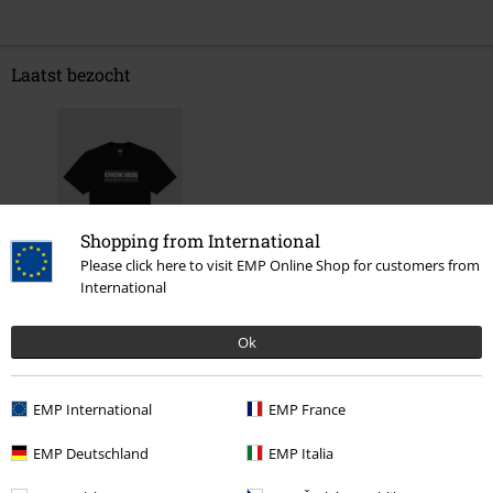
Laatst bezocht
Shopping from International
Please click here to visit EMP Online Shop for customers from
International
%
€ 30,99
Ok
EMP International
EMP France
Meer categorieën. Meer opties.
Mannen
Kleding
T-shirts en tops
T-shirts
EMP Deutschland
EMP Italia
Nieuw
Kleding
T-shirts en tops
T-shirts