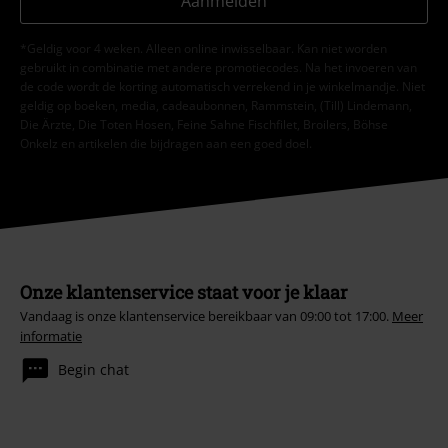
Aanmelden
*Geldig voor 4 weken. Alleen online inwisselbaar. Kan niet worden
gebruikt in combinatie met andere promotiecodes. Na het invoeren van
de code wordt de korting automatisch verrekend in je winkelmandje. Niet
geldig op boeken, media, cadeaubonnen, Rammstein, (Till) Lindemann,
Die Ärzte, Die Toten Hosen, Feine Sahne Fischfilet, Broilers, Böhse
Onkelz en artikelen die bijdragen aan een goed doel.
Onze klantenservice staat voor je klaar
Vandaag is onze klantenservice bereikbaar van 09:00 tot 17:00.
Meer
informatie
Begin chat