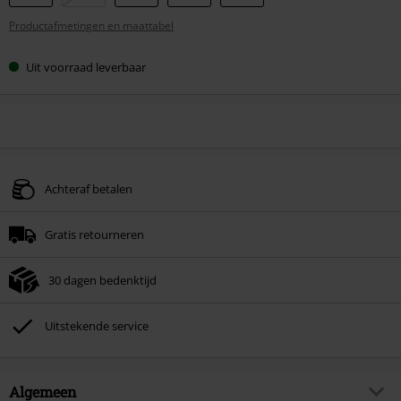
je
Productafmetingen en maattabel
maat
Uit voorraad leverbaar
Achteraf betalen
Gratis retourneren
30 dagen bedenktijd
Uitstekende service
Algemeen