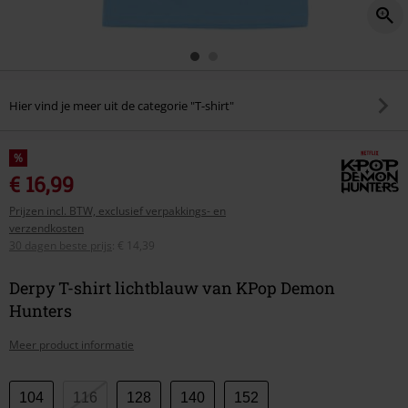
Hier vind je meer uit de categorie "T-shirt"
%
€ 16,99
Prijzen incl. BTW, exclusief verpakkings- en
verzendkosten
30 dagen beste prijs
:
€ 14,39
Derpy T-shirt lichtblauw van KPop Demon
Hunters
Meer product informatie
Kies
104
116
128
140
152