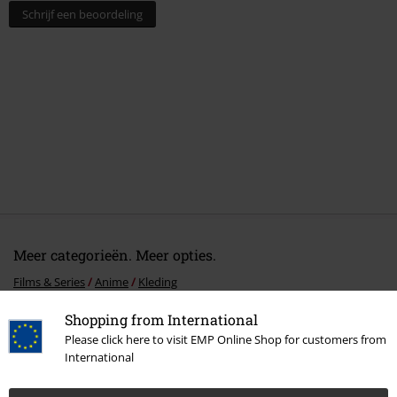
Schrijf een beoordeling
Meer categorieën. Meer opties.
Films & Series
Anime
Kleding
Films & Series
Kleding
T-shirts en tops
T-shirts
Shopping from International
Please click here to visit EMP Online Shop for customers from
Films & Series
Films en tv
KPop Demon Hunters
International
Films & Series
Films en tv
Series
Kleding
T-shirts