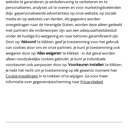
website te garanderen, je winkelervaring te verbeteren en te
personaliseren, analyses uit te voeren en voor marketingdoeleinden
(bijv. gepersonaliseerde advertenties) op onze website, op sociale
media en op websites van derden. Als gegevens worden
overgedragen naar de Verenigde Staten, worden deze alleen gedeeld
met partners die onderworpen zijn aan een adequaatheidsbesluit
onder de huidige EU-wetgeving en naar behoren gecertificeerd zijn.
Door op ‘
Akkoord
’ te klikken, geef je toestemming voor het gebruik
van cookies door ons en onze partners. Je kunt je toestemming ook
Legal
weigeren door op ‘
Alles weigeren
’ te klikken - in dat geval worden
alleen noodzakelijke cookies gebruikt. Je kunt je individuele
Algemene Voorwaarden
voorkeuren ook aanpassen door op ‘
Voorkeuren instellen
’ te klikken.
Je hebt het recht om je toestemming op elk gewenst moment hier
Bedrijfsgegevens
Cookie-instellingen
in te trekken of te wijzigen. Ga voor meer
informatie over gegevensbescherming naar
Privacybeleid
.
Privacyverklaring
Verklaring van conformiteit
Informatie over toegankelijkheid
Cookie-instellingen