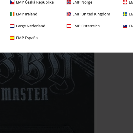
EMP Česká Republika
EMP Norge
EM
EMP Ireland
EMP United Kingdom
EM
Large Nederland
EMP Österreich
EM
EMP España