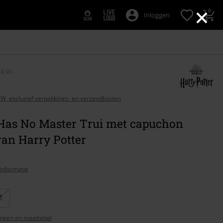
×
0
Inloggen
64,99
BTW, exclusief verpakkings- en verzendkosten
Has No Master Trui met capuchon
van Harry Potter
informatie
M
ngen en maattabel