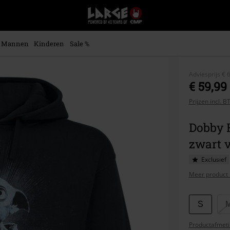
Large
–
Muziek-,
entertainment-,
Mannen
Kinderen
Sale %
en
gaming-
merch
Adviesprijs
€ 
+
€ 59,99
alternatieve
Prijzen incl. 
kleding
Dobby 
zwart 
Exclusief
Meer product 
Kies
S
je
Productafmeti