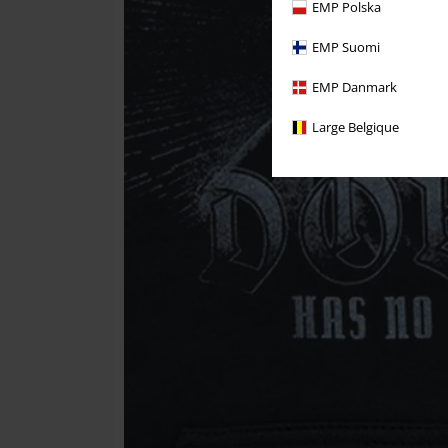
EMP Polska
EMP Suomi
EMP Danmark
Large Belgique