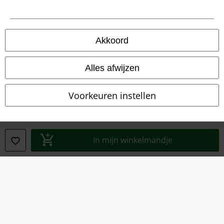
Algemene Voorwaarden
Bedrijfsgegevens
Akkoord
Privacyverklaring
Alles afwijzen
Verklaring van conformiteit
Voorkeuren instellen
Informatie over toegankelijkheid
Cookie-instellingen
In mijn winkelmandje
Annuleer bestelling
Alle prijzen incl.
wettelijke BTW
© 1986-2026 Large Popmerchandising B.V.