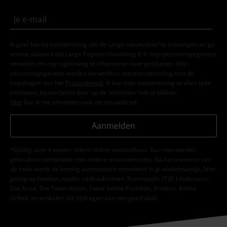
Ik geef hierbij toestemming om de Large-nieuwsbrief te ontvangen en ga
ermee akkoord dat Large Popmerchandising B.V. mijn persoonsgegevens
verwerkt om mij regelmatig te informeren over producten. Mijn
persoonsgegevens worden verwerkt in overeenstemming met de
bepalingen van het
Privacybeleid
. Ik kan mijn toestemming te allen tijde
intrekken, bijvoorbeeld door op de ‘afmelden’-link te klikken.
Hier
kan ik me afmelden voor de nieuwsbrief.
Aanmelden
*Geldig voor 4 weken. Alleen online inwisselbaar. Kan niet worden
gebruikt in combinatie met andere promotiecodes. Na het invoeren van
de code wordt de korting automatisch verrekend in je winkelmandje. Niet
geldig op boeken, media, cadeaubonnen, Rammstein, (Till) Lindemann,
Die Ärzte, Die Toten Hosen, Feine Sahne Fischfilet, Broilers, Böhse
Onkelz en artikelen die bijdragen aan een goed doel.