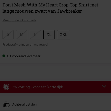
Don't Mesh With My Heart Crop Top Shirt met
lange mouwen zwart van Jawbreaker
Meer product informatie
Kies
S
M
L
XL
XXL
je
Productafmetingen en maattabel
maat
Uit voorraad leverbaar
15% korting - Voor een korte tijd!
Code
WEEKEND
Kopieer de code
Geldig t/m 09-08-2026
Achteraf betalen