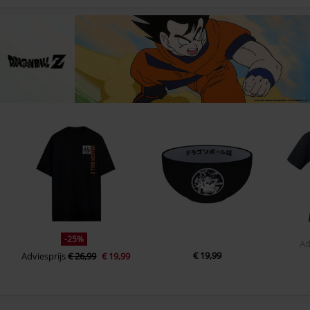
-25%
Ad
€ 19,99
Adviesprijs
€ 26,99
€ 19,99