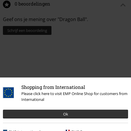
0 beoordelingen
Geef ons je mening over "Dragon Ball".
Schrijf een beoordeling
Shopping from International
Please click here to visit EMP Online Shop for customers from
International
15%
E-mailnieuwsbrief
Ok
korting
Meld je aan en ontvang een code voor 15%
korting!
Meer info