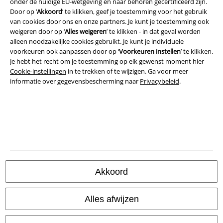
onder de huidige EU-wetgeving en naar behoren gecertificeerd zijn.
Door op ‘
Akkoord
’ te klikken, geef je toestemming voor het gebruik
Bedrijfsgegevens
van cookies door ons en onze partners. Je kunt je toestemming ook
weigeren door op ‘
Alles weigeren
’ te klikken - in dat geval worden
alleen noodzakelijke cookies gebruikt. Je kunt je individuele
Privacyverklaring
voorkeuren ook aanpassen door op ‘
Voorkeuren instellen
’ te klikken.
Je hebt het recht om je toestemming op elk gewenst moment hier
Verklaring van conformiteit
Cookie-instellingen
in te trekken of te wijzigen. Ga voor meer
informatie over gegevensbescherming naar
Privacybeleid
.
Informatie over toegankelijkheid
Cookie-instellingen
Annuleer bestelling
Alle prijzen incl.
wettelijke BTW
© 1986-2026 Large Popmerchandising B.V.
Akkoord
Alles afwijzen
Onze online shops