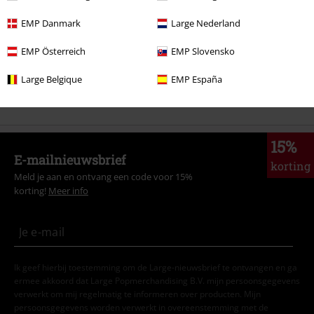
Stijlen
Funmerch
Funshirts voor mannen
EMP Danmark
Large Nederland
Stijlen
Funmerch
Funshirts
Animals
EMP Österreich
EMP Slovensko
Sale %
Mannen
Kleding
T-shirts en tops
Large Belgique
EMP España
Nieuw
Kleding
T-shirts en tops
T-shirts
15%
E-mailnieuwsbrief
korting
Meld je aan en ontvang een code voor 15%
korting!
Meer info
Ik geef hierbij toestemming om de Large-nieuwsbrief te ontvangen en ga
ermee akkoord dat Large Popmerchandising B.V. mijn persoonsgegevens
verwerkt om mij regelmatig te informeren over producten. Mijn
persoonsgegevens worden verwerkt in overeenstemming met de