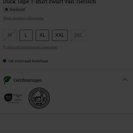
Duck Tape T-shirt zwart van Tierisch
Exclusief
Meer product informatie
Kies
M
L
XL
XXL
3XL
je
Productafmetingen en maattabel
maat
Uit voorraad leverbaar
Certificeringen