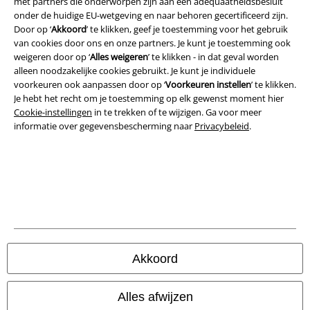
met partners die onderworpen zijn aan een adequaatheidsbesluit
onder de huidige EU-wetgeving en naar behoren gecertificeerd zijn.
Door op ‘
Akkoord
’ te klikken, geef je toestemming voor het gebruik
van cookies door ons en onze partners. Je kunt je toestemming ook
weigeren door op ‘
Alles weigeren
’ te klikken - in dat geval worden
alleen noodzakelijke cookies gebruikt. Je kunt je individuele
voorkeuren ook aanpassen door op ‘
Voorkeuren instellen
’ te klikken.
Je hebt het recht om je toestemming op elk gewenst moment hier
Cookie-instellingen
in te trekken of te wijzigen. Ga voor meer
informatie over gegevensbescherming naar
Privacybeleid
.
Legal
Algemene Voorwaarden
Bedrijfsgegevens
Akkoord
Privacyverklaring
Alles afwijzen
Verklaring van conformiteit