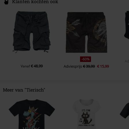
Klanten kochten ook
-60%
Ad
€ 48,99
Vanaf
Adviesprijs
€ 39,99
€ 15,99
Meer van "Tierisch"