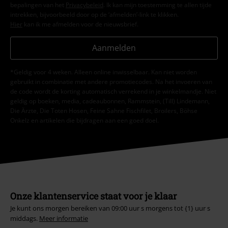
bepalingen van het
Privacybeleid
. Ik kan mijn toestemming te allen tijde
intrekken, bijvoorbeeld door op de ‘afmelden’-link te klikken.
Hier
kan ik me afmelden voor de nieuwsbrief.
Aanmelden
*Geldig voor 4 weken. Alleen online inwisselbaar. Kan niet worden
gebruikt in combinatie met andere promotiecodes. Na het invoeren van
de code wordt de korting automatisch verrekend in je winkelmandje. Niet
geldig op boeken, media, cadeaubonnen, Rammstein, (Till) Lindemann,
Die Ärzte, Die Toten Hosen, Feine Sahne Fischfilet, Broilers, Böhse
Onkelz en artikelen die bijdragen aan een goed doel.
Onze klantenservice staat voor je klaar
Je kunt ons morgen bereiken van 09:00 uur s morgens tot {1} uur s
middags.
Meer informatie