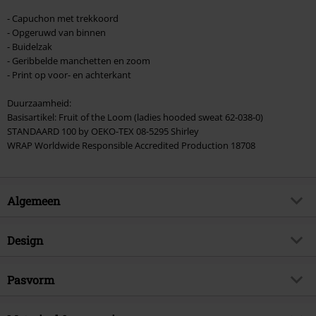
- Capuchon met trekkoord
- Opgeruwd van binnen
- Buidelzak
- Geribbelde manchetten en zoom
- Print op voor- en achterkant
Duurzaamheid:
Basisartikel: Fruit of the Loom (ladies hooded sweat 62-038-0)
STANDAARD 100 by OEKO-TEX 08-5295 Shirley
WRAP Worldwide Responsible Accredited Production 18708
Algemeen
Artikelnr.
512725
Design
Titel
Eddie Warrior
Producttype
Trui met capuchon
Muziekgenre
Pasvorm
Heavy Metal
Patroon
effen
Artikelonderwerp
Band merch, Bands,
Pasvorm/Tops
Regular
Duurzaamheid