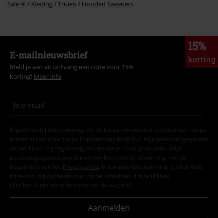
Sale %
Kleding
Truien
Hooded Sweaters
15%
E-mailnieuwsbrief
korting
Meld je aan en ontvang een code voor 15%
korting!
Meer info
Ik geef hierbij toestemming om de Large-nieuwsbrief te ontvangen en ga
ermee akkoord dat Large Popmerchandising B.V. mijn persoonsgegevens
verwerkt om mij regelmatig te informeren over producten. Mijn
persoonsgegevens worden verwerkt in overeenstemming met de
bepalingen van het
Privacybeleid
. Ik kan mijn toestemming te allen tijde
intrekken, bijvoorbeeld door op de ‘afmelden’-link te klikken.
Hier
kan ik me afmelden voor de nieuwsbrief.
Aanmelden