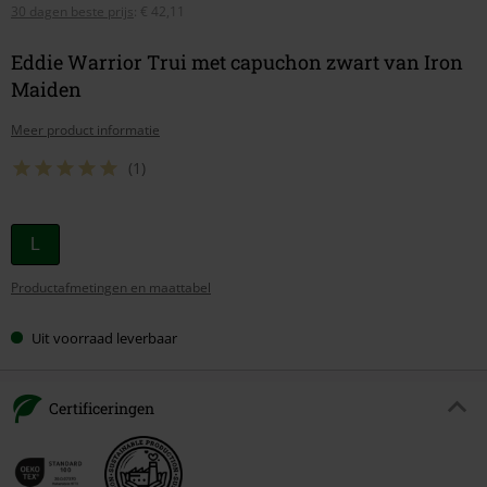
30 dagen beste prijs
:
€ 42,11
Eddie Warrior Trui met capuchon zwart van Iron
Maiden
Meer product informatie
(1)
Kies
L
je
Productafmetingen en maattabel
maat
Uit voorraad leverbaar
Certificeringen