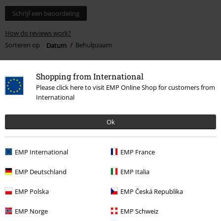
Schrijf een beoordeling
How do reviews work?
Sorteren op
Datum
Behulpzaam
Shopping from International
Please click here to visit EMP Online Shop for customers from
Joyce L.
International
8 Recensies
Gepost op: vrijdag, 1 juli 2022
Ok
Fijne trui
Valt op maat, zit lekker en is niet super dik dus ook fijn voor frissere
EMP International
EMP France
zomeravonden
EMP Deutschland
EMP Italia
EMP Polska
EMP Česká Republika
Kwaliteit
EMP Norge
EMP Schweiz