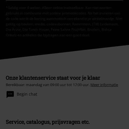
*Geldig voor 4 weken. Alleen online inwisselbaar. Kan niet worden
gebruikt in combinatie met andere promotiecodes. Na het invoeren van
de code wordt de korting automatisch verrekend in je winkelmandje. Niet
geldig op boeken, media, cadeaubonnen, Rammstein, (Till) Lindemann,
Die Ärzte, Die Toten Hosen, Feine Sahne Fischfilet, Broilers, Böhse
Onkelz en artikelen die bijdragen aan een goed doel.
Onze klantenservice staat voor je klaar
Bereikbaar: maandag van 09:00 uur tot 17:00 uur.
Meer informatie
Begin chat
Service, catalogus, prijsvragen etc.