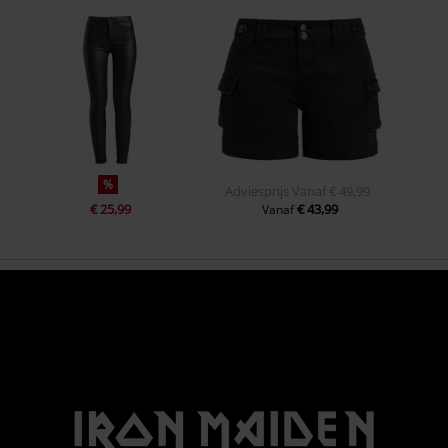
%
Adviesprijs
Vanaf
€ 49,99
€ 25,99
€ 43,99
Vanaf