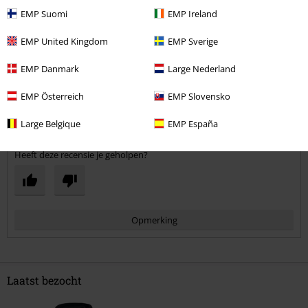
5
Ontwerp
EMP Suomi
EMP Ireland
5
Pasvorm
EMP United Kingdom
EMP Sverige
5
Breedte
EMP Danmark
Large Nederland
Te nauw
Perfect
Te wijd
Lengte
EMP Österreich
EMP Slovensko
Te kort
Perfect
Te lang
Large Belgique
EMP España
Geverifieerde recensie
Heeft deze recensie je geholpen?
Opmerking
Laatst bezocht