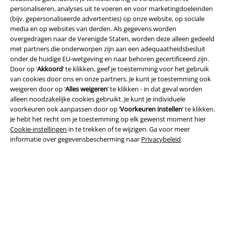
personaliseren, analyses uit te voeren en voor marketingdoeleinden
(bijv. gepersonaliseerde advertenties) op onze website, op sociale
media en op websites van derden. Als gegevens worden
overgedragen naar de Verenigde Staten, worden deze alleen gedeeld
met partners die onderworpen zijn aan een adequaatheidsbesluit
onder de huidige EU-wetgeving en naar behoren gecertificeerd zijn.
Legal
Door op ‘
Akkoord
’ te klikken, geef je toestemming voor het gebruik
van cookies door ons en onze partners. Je kunt je toestemming ook
Algemene Voorwaarden
weigeren door op ‘
Alles weigeren
’ te klikken - in dat geval worden
alleen noodzakelijke cookies gebruikt. Je kunt je individuele
Bedrijfsgegevens
voorkeuren ook aanpassen door op ‘
Voorkeuren instellen
’ te klikken.
Je hebt het recht om je toestemming op elk gewenst moment hier
Cookie-instellingen
in te trekken of te wijzigen. Ga voor meer
Privacyverklaring
informatie over gegevensbescherming naar
Privacybeleid
.
Verklaring van conformiteit
Informatie over toegankelijkheid
Cookie-instellingen
Annuleer bestelling