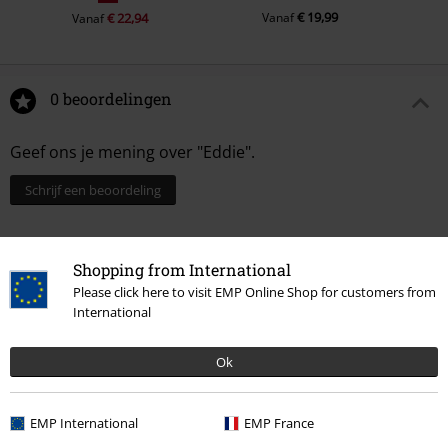
€ 19,99
€ 22,94
Vanaf
Vanaf
0 beoordelingen
Geef ons je mening over "Eddie".
Schrijf een beoordeling
Shopping from International
Please click here to visit EMP Online Shop for customers from
International
Ok
EMP International
EMP France
Laatst bezocht