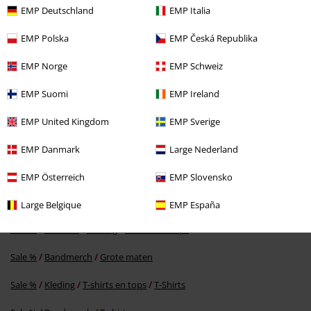
EMP Deutschland
EMP Italia
EMP Polska
EMP Česká Republika
EMP Norge
EMP Schweiz
EMP Suomi
EMP Ireland
EMP United Kingdom
EMP Sverige
%
EMP Danmark
Large Nederland
€ 21,59
Vanaf
EMP Österreich
EMP Slovensko
Large Belgique
EMP España
Meer categorieën. Meer opties.
Sale %
Mannen
Kleding
T-shirts en tops
Sale %
Bandmerch
Grote maten
Sale %
Kleding
T-shirts en tops
T-Shirts