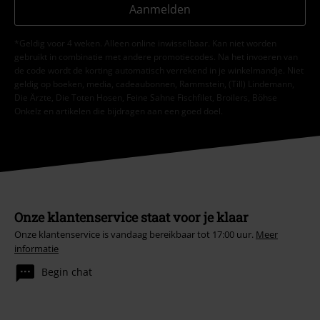
Aanmelden
*Geldig voor 4 weken. Alleen online inwisselbaar. Kan niet worden
gebruikt in combinatie met andere promotiecodes. Na het invoeren van
de code wordt de korting automatisch verrekend in je winkelmandje. Niet
geldig op boeken, media, cadeaubonnen, Rammstein, (Till) Lindemann,
Die Ärzte, Die Toten Hosen, Feine Sahne Fischfilet, Broilers, Böhse
Onkelz en artikelen die bijdragen aan een goed doel.
Onze klantenservice staat voor je klaar
Onze klantenservice is vandaag bereikbaar tot 17:00 uur.
Meer
informatie
Begin chat