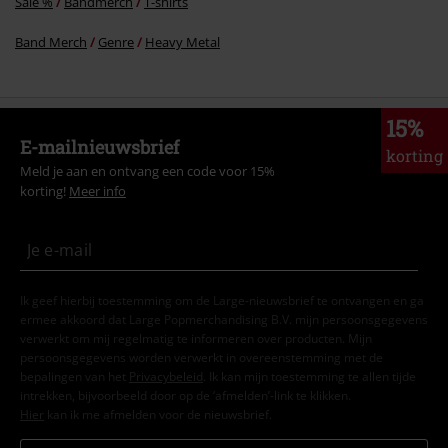
Sale %
Bandmerch
T-shirts
Band Merch
Genre
Heavy Metal
15%
E-mailnieuwsbrief
korting
Meld je aan en ontvang een code voor 15%
korting!
Meer info
Ik geef hierbij toestemming om de Large-nieuwsbrief te ontvangen en ga
ermee akkoord dat Large Popmerchandising B.V. mijn persoonsgegevens
verwerkt om mij regelmatig te informeren over producten. Mijn
persoonsgegevens worden verwerkt in overeenstemming met de
bepalingen van het
Privacybeleid
. Ik kan mijn toestemming te allen tijde
intrekken, bijvoorbeeld door op de ‘afmelden’-link te klikken.
Hier
kan ik me afmelden voor de nieuwsbrief.