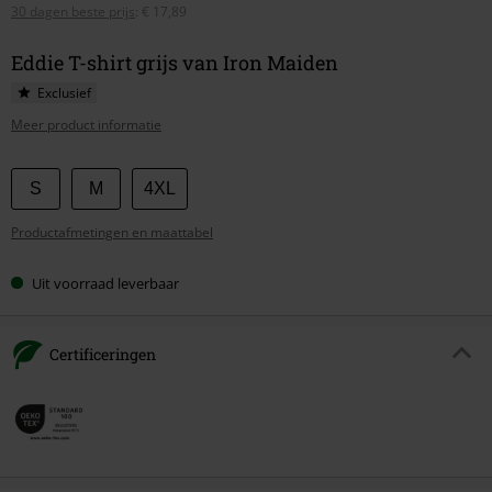
30 dagen beste prijs
:
€ 17,89
Eddie T-shirt grijs van Iron Maiden
Exclusief
Meer product informatie
Kies
S
M
4XL
je
Productafmetingen en maattabel
maat
Uit voorraad leverbaar
Certificeringen