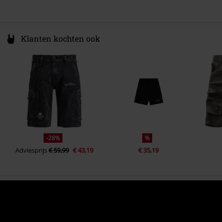
Klanten kochten ook
-28%
%
Adviesprijs
€ 59,99
€ 43,19
€ 35,19