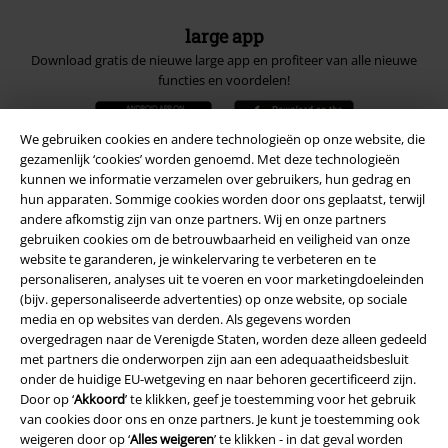
large app
Download gratis de nieuwe large app en profiteer van alle nieuwe
functies en voordelen!
We gebruiken cookies en andere technologieën op onze website, die
gezamenlijk ‘cookies’ worden genoemd. Met deze technologieën
kunnen we informatie verzamelen over gebruikers, hun gedrag en
hun apparaten. Sommige cookies worden door ons geplaatst, terwijl
A Warner Music Group Company
andere afkomstig zijn van onze partners. Wij en onze partners
gebruiken cookies om de betrouwbaarheid en veiligheid van onze
website te garanderen, je winkelervaring te verbeteren en te
personaliseren, analyses uit te voeren en voor marketingdoeleinden
(bijv. gepersonaliseerde advertenties) op onze website, op sociale
media en op websites van derden. Als gegevens worden
overgedragen naar de Verenigde Staten, worden deze alleen gedeeld
Beveiliging
met partners die onderworpen zijn aan een adequaatheidsbesluit
onder de huidige EU-wetgeving en naar behoren gecertificeerd zijn.
Door op ‘
Akkoord
’ te klikken, geef je toestemming voor het gebruik
van cookies door ons en onze partners. Je kunt je toestemming ook
weigeren door op ‘
Alles weigeren
’ te klikken - in dat geval worden