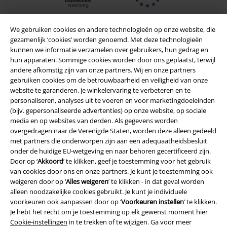
We gebruiken cookies en andere technologieën op onze website, die
gezamenlijk ‘cookies’ worden genoemd. Met deze technologieën
kunnen we informatie verzamelen over gebruikers, hun gedrag en
hun apparaten. Sommige cookies worden door ons geplaatst, terwijl
andere afkomstig zijn van onze partners. Wij en onze partners
gebruiken cookies om de betrouwbaarheid en veiligheid van onze
website te garanderen, je winkelervaring te verbeteren en te
personaliseren, analyses uit te voeren en voor marketingdoeleinden
(bijv. gepersonaliseerde advertenties) op onze website, op sociale
Legal
media en op websites van derden. Als gegevens worden
overgedragen naar de Verenigde Staten, worden deze alleen gedeeld
Algemene Voorwaarden
met partners die onderworpen zijn aan een adequaatheidsbesluit
onder de huidige EU-wetgeving en naar behoren gecertificeerd zijn.
Bedrijfsgegevens
Door op ‘
Akkoord
’ te klikken, geef je toestemming voor het gebruik
van cookies door ons en onze partners. Je kunt je toestemming ook
Privacyverklaring
weigeren door op ‘
Alles weigeren
’ te klikken - in dat geval worden
alleen noodzakelijke cookies gebruikt. Je kunt je individuele
voorkeuren ook aanpassen door op ‘
Voorkeuren instellen
’ te klikken.
Verklaring van conformiteit
Je hebt het recht om je toestemming op elk gewenst moment hier
Cookie-instellingen
in te trekken of te wijzigen. Ga voor meer
Informatie over toegankelijkheid