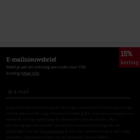
15%
E-mailnieuwsbrief
korting
Meld je aan en ontvang een code voor 15%
korting!
Meer info
Ik geef hierbij toestemming om de Large-nieuwsbrief te ontvangen en ga
ermee akkoord dat Large Popmerchandising B.V. mijn persoonsgegevens
verwerkt om mij regelmatig te informeren over producten. Mijn
persoonsgegevens worden verwerkt in overeenstemming met de
bepalingen van het
Privacybeleid
. Ik kan mijn toestemming te allen tijde
intrekken, bijvoorbeeld door op de ‘afmelden’-link te klikken.