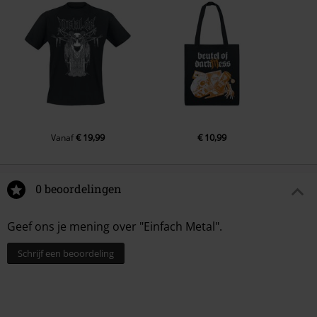
D07 Dublin
Ireland
EUAR@ie.ia-net.com
€ 19,99
€ 10,99
Vanaf
0 beoordelingen
Geef ons je mening over "Einfach Metal".
Schrijf een beoordeling