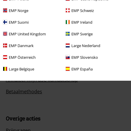
EMP Norge
EMP Schweiz
Service, catalogus, prijsvragen etc.
EMP Suomi
EMP Ireland
Veelgestelde vragen
EMP United Kingdom
EMP Sverige
Retourvoorwaarden
EMP Danmark
Large Nederland
Retourneer item
EMP Österreich
EMP Slovensko
Algemene maat info
Large Belgique
EMP España
Annuleer mijn BSC-lidmaatschap
Betaalmethodes
Overige acties
Prijsvragen