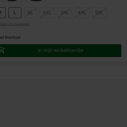
M
L
XL
XXL
3XL
4XL
5XL
ngen en maattabel
ad leverbaar
In mijn winkelmandje