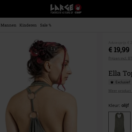
Large
–
Muziek-,
entertainment-,
Mannen
Kinderen
Sale %
en
gaming-
merch
Adviesprijs
€ 
+
€ 19,99
alternatieve
Prijzen incl. 
kleding
Ella T
Exclusief
Meer product 
Kies
Kleur:
olijf
je
maat