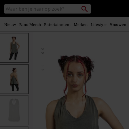
Overslaan
Packstation
Zoek
naar
zoeken
in
hoofdinhoud
catalogus
Nieuw
Band Merch
Entertainment
Merken
Lifestyle
Vrouwen
https://www.large.nl/p/ella/375670.html