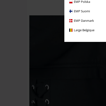
EMP Polska
EMP Suomi
EMP Danmark
Large Belgique