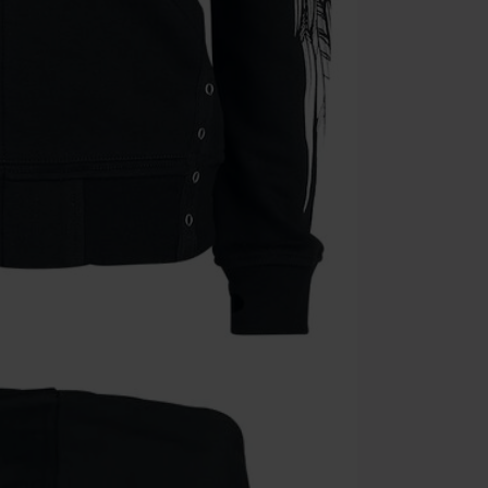
Minimale best
Zodra je de co
winkelmandje.
Kan niet geco
Rammstein, (Ti
cadeaubonnen e